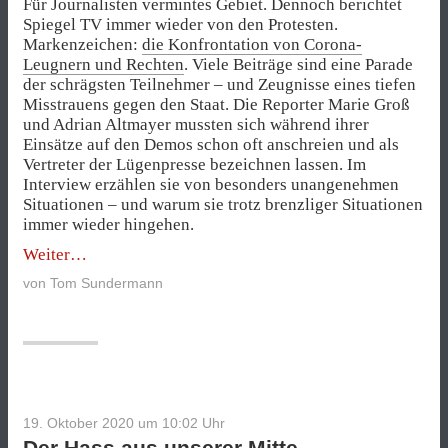
Für Journalisten vermintes Gebiet. Dennoch berichtet
Spiegel TV immer wieder von den Protesten.
Markenzeichen:
die Konfrontation von Corona-
Leugnern und Rechten
. Viele Beiträge sind eine Parade
der schrägsten Teilnehmer – und Zeugnisse eines tiefen
Misstrauens gegen den Staat. Die Reporter Marie Groß
und Adrian Altmayer mussten sich während ihrer
Einsätze auf den Demos schon oft anschreien und als
Vertreter der Lügenpresse bezeichnen lassen. Im
Interview erzählen sie von besonders unangenehmen
Situationen – und warum sie trotz brenzliger Situationen
immer wieder hingehen.
„„Jemand
Weiter
sagte
von
Tom Sundermann
zu
mir:
‚Ihr
seid
keine
Menschen.’““
19. Oktober 2020 um 10:02
Uhr
Der Hass aus unserer Mitte