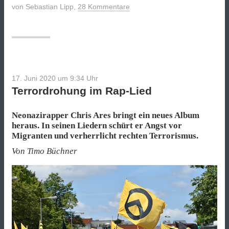
Hass
von
Sebastian Lipp
,
28 Kommentare
aus
unserer
Mitte“
17. Juni 2020 um 9:34
Uhr
Terrordrohung im Rap-Lied
Neonazirapper Chris Ares bringt ein neues Album
heraus. In seinen Liedern schürt er Angst vor
Migranten und verherrlicht rechten Terrorismus.
Von Timo Büchner