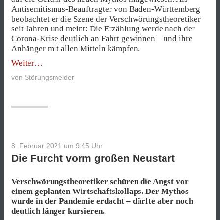
Antisemitismus-Beauftragter von Baden-Württemberg
beobachtet er die Szene der Verschwörungstheoretiker
seit Jahren und meint: Die Erzählung werde nach der
Corona-Krise deutlich an Fahrt gewinnen – und ihre
Anhänger mit allen Mitteln kämpfen.
„„Ich
Weiter
befürchte,
von
Störungsmelder
dass
es
zu
Gewalt
kommt““
8. Februar 2021 um 9:45
Uhr
Die Furcht vorm großen Neustart
Verschwörungstheoretiker schüren die Angst vor
einem geplanten Wirtschaftskollaps. Der Mythos
wurde in der Pandemie erdacht – dürfte aber noch
deutlich länger kursieren.