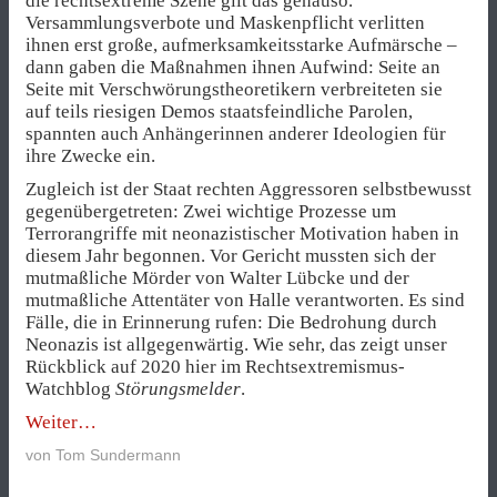
die rechtsextreme Szene gilt das genauso.
Versammlungsverbote und Maskenpflicht verlitten
ihnen erst große, aufmerksamkeitsstarke Aufmärsche –
dann gaben die Maßnahmen ihnen Aufwind: Seite an
Seite mit Verschwörungstheoretikern verbreiteten sie
auf teils riesigen Demos staatsfeindliche Parolen,
spannten auch Anhängerinnen anderer Ideologien für
ihre Zwecke ein.
Zugleich ist der Staat rechten Aggressoren selbstbewusst
gegenübergetreten: Zwei wichtige Prozesse um
Terrorangriffe mit neonazistischer Motivation haben in
diesem Jahr begonnen. Vor Gericht mussten sich der
mutmaßliche Mörder von Walter Lübcke und der
mutmaßliche Attentäter von Halle verantworten. Es sind
Fälle, die in Erinnerung rufen: Die Bedrohung durch
Neonazis ist allgegenwärtig. Wie sehr, das zeigt unser
Rückblick auf 2020 hier im Rechtsextremismus-
Watchblog
Störungsmelder
.
„So
Weiter
rechtsextrem
von
Tom Sundermann
war
2020“