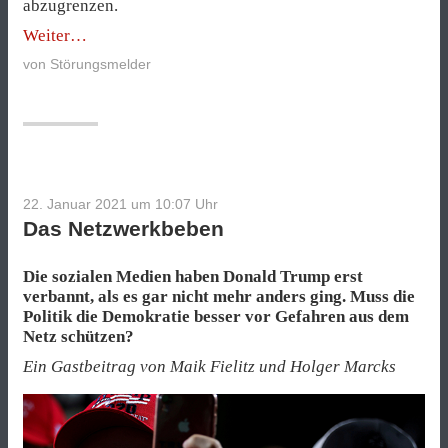
abzugrenzen.
„Die
Weiter
Furcht
von
Störungsmelder
vorm
großen
Neustart“
22. Januar 2021 um 10:07
Uhr
Das Netzwerkbeben
Die sozialen Medien haben Donald Trump erst
verbannt, als es gar nicht mehr anders ging. Muss die
Politik die Demokratie besser vor Gefahren aus dem
Netz schützen?
Ein Gastbeitrag von Maik Fielitz und Holger Marcks