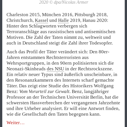
2020 © dpa/Nicolas Armer
Charleston 2015, München 2016, Pittsburgh 2018,
Christchurch,
Kassel
und
Halle
2019, Hanau 2020:
Hinter den Schlagworten verbergen sich
Terroranschläge aus rassistischen und antisemitischen
Motiven. Die Zahl der Taten nimmt zu, weltweit und
auch in Deutschland steigt die Zahl ihrer Todesopfer.
Auch das Profil der Täter verändert sich: Den 80er-
Jahren entstammen Rechtsterroristen aus
Wehrsportgruppen, in den 90ern politisierten sich die
Neonazi-Skinheads
des NSU
in der Rechtsrockszene.
Ein relativ neuer Typus sind äußerlich unscheinbare, in
den Resonanzkammern des Internets scharf gemachte
Täter. Das zeigt eine Studie des Historikers Wolfgang
Benz:
Vom Vorurteil zur Gewalt
. Benz, langjähriger
Professor an der Technischen Universität Berlin, hat die
schwersten Hassverbrechen der vergangenen Jahrzehnte
und ihre Urheber analysiert. Er will eine Antwort finden,
wie die Gesellschaft den Taten begegnen kann.
„Der
Weiter