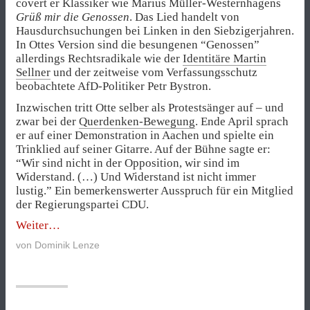
covert er Klassiker wie Marius Müller-Westernhagens
Grüß mir die Genossen
. Das Lied handelt von
Hausdurchsuchungen bei Linken in den Siebzigerjahren.
In Ottes Version sind die besungenen “Genossen”
allerdings Rechtsradikale wie der
Identitäre Martin
Sellner
und der zeitweise vom Verfassungsschutz
beobachtete AfD-Politiker Petr Bystron.
Inzwischen tritt Otte selber als Protestsänger auf – und
zwar bei der
Querdenken-Bewegung
. Ende April sprach
er auf einer Demonstration in Aachen und spielte ein
Trinklied auf seiner Gitarre. Auf der Bühne sagte er:
“Wir sind nicht in der Opposition, wir sind im
Widerstand. (…) Und Widerstand ist nicht immer
lustig.” Ein bemerkenswerter Ausspruch für ein Mitglied
der Regierungspartei CDU.
„Umsturzträume
Weiter
am
von
Dominik Lenze
rechten
Rand
der
Union“