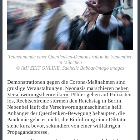
Teilnehmende einer Querdenken-Demonstration im September
in München
© [M] ZEIT ONLINE. Sachelle Babbar/imago images
Demonstrationen gegen die Corona-Maßnahmen sind
gruslige Veranstaltungen.
Neonazis marschieren neben
Verschwörungstheoretikern
, Pöbler gehen auf Polizisten
los, Rechtsextreme
stürmen den Reichstag in Berlin
.
Nebenbei läuft die Verschwörungsmaschinerie heiß:
Anhänger der Querdenken-Bewegung behaupten, die
Pandemie gebe es nicht, die Einführung einer Diktatur
stehe kurz bevor, sekundiert von einer willfährigen
Propagandapresse.