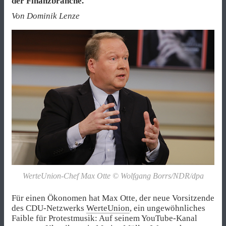
der Finanzbranche.
Von Dominik Lenze
WerteUnion-Chef Max Otte © Wolfgang Borrs/​NDR/​dpa
Für einen Ökonomen hat Max Otte, der neue Vorsitzende
des CDU-Netzwerks
WerteUnion
, ein ungewöhnliches
Faible für Protestmusik: Auf seinem YouTube-Kanal