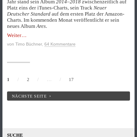
Jahr stand sein Album
2014–2018
zwischenzeitlich auf
Platz eins der iTunes-Charts, sein Track
Neuer
Deutscher Standard
auf dem ersten Platz der Amazon-
Charts. Im kommenden Monat veröffentlicht er sein
neues Album
Ares
.
„Terrordrohung
Weiter
im
von
Timo Büchner
,
64 Kommentare
Rap-
Lied“
/
/
…
/
1
2
17
NÄCHSTE SEITE
SUCHE