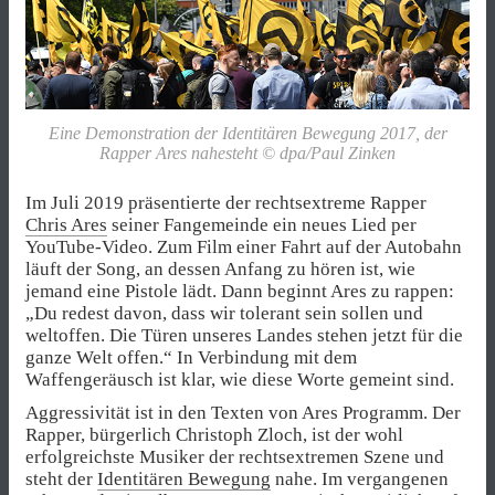
Eine Demonstration der Identitären Bewegung 2017, der
Rapper Ares nahesteht © dpa/Paul Zinken
Im Juli 2019 präsentierte der rechtsextreme Rapper
Chris Ares
seiner Fangemeinde ein neues Lied per
YouTube-Video. Zum Film einer Fahrt auf der Autobahn
läuft der Song, an dessen Anfang zu hören ist, wie
jemand eine Pistole lädt. Dann beginnt Ares zu rappen:
„Du redest davon, dass wir tolerant sein sollen und
weltoffen. Die Türen unseres Landes stehen jetzt für die
ganze Welt offen.“ In Verbindung mit dem
Waffengeräusch ist klar, wie diese Worte gemeint sind.
Aggressivität ist in den Texten von Ares Programm. Der
Rapper, bürgerlich Christoph Zloch, ist der wohl
erfolgreichste Musiker der rechtsextremen Szene und
steht der
Identitären Bewegung
nahe. Im vergangenen