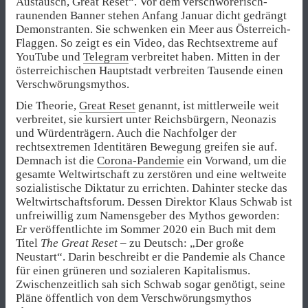
Austausch, Great Reset“. Vor dem verschwörerisch-
raunenden Banner stehen Anfang Januar dicht gedrängt
Demonstranten. Sie schwenken ein Meer aus Österreich-
Flaggen. So zeigt es ein Video, das Rechtsextreme auf
YouTube und
Telegram
verbreitet haben. Mitten in der
österreichischen Hauptstadt verbreiten Tausende einen
Verschwörungsmythos.
Die Theorie,
Great Reset
genannt, ist mittlerweile weit
verbreitet, sie kursiert unter Reichsbürgern, Neonazis
und Würdenträgern. Auch die Nachfolger der
rechtsextremen Identitären Bewegung greifen sie auf.
Demnach ist die
Corona-Pandemie
ein Vorwand, um die
gesamte Weltwirtschaft zu zerstören und eine weltweite
sozialistische Diktatur zu errichten. Dahinter stecke das
Weltwirtschaftsforum. Dessen Direktor Klaus Schwab ist
unfreiwillig zum Namensgeber des Mythos geworden:
Er veröffentlichte im Sommer 2020 ein Buch mit dem
Titel
The Great Reset
– zu Deutsch: „Der große
Neustart“. Darin beschreibt er die Pandemie als Chance
für einen grüneren und sozialeren Kapitalismus.
Zwischenzeitlich sah sich Schwab sogar genötigt, seine
Pläne öffentlich von dem Verschwörungsmythos