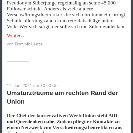
Pseudonym Silberjunge regelmäßig an seine 45.000
Follower schickt. Anders als viele andere
Verschwörungstheoretiker, die sich dort tummeln, bringt
Schulte allerdings auch konkrete Ratschläge unters
Volk: Wer sich sorgt, der solle sich mit Silber eindecken.
„Goldgräber
Weiter
am
von
Dominik Lenze
rechten
Rand“
11. Juni 2021 um 10:03
Uhr
Umsturzträume am rechten Rand der
Union
Der Chef der konservativen WerteUnion steht AfD
und Querdenken nahe. Zudem pflegt er Kontakte zu
einem Netzwerk von Verschwörungstheoretikern aus