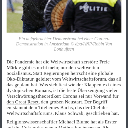
Ein aufgebrachter Demonstrant bei einer Corona-
Demonstration in Amsterdam © dpa/ANP/Robin Van
Lonhuijsen
Die Pandemie hat die Weltwirtschaft zerstört: Freie
Märkte gibt es nicht mehr, nur den weltweiten
Sozialismus. Statt Regierungen herrscht eine globale
Öko-Diktatur, geleitet vom Weltwirtschaftsforum, das all
das geplant hat. Was sich liest wie der Klappentext eines
dystopischen Romans, ist die feste Überzeugung vieler
Verschwörungstheoretiker: Corona sei nur Vorwand für
den Great Reset
, den großen Neustart. Der Begriff
entstammt dem Titel eines Buchs, das der Chef des
Weltwirtschaftsforums, Klaus Schwab, geschrieben hat.
Religionswissenschaftler Michael Blume hat als Erster
auf die Gefahr des neuen Mythos hingewiesen. Als