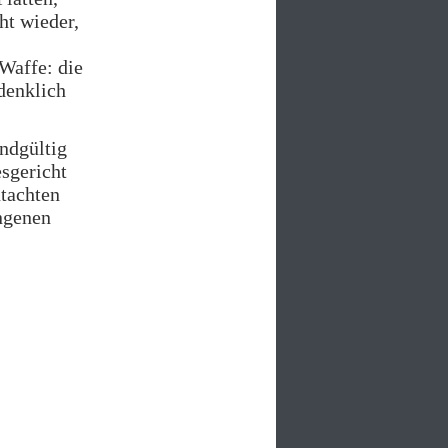
ht wieder,
Waffe: die
denklich
ndgültig
sgericht
utachten
angenen