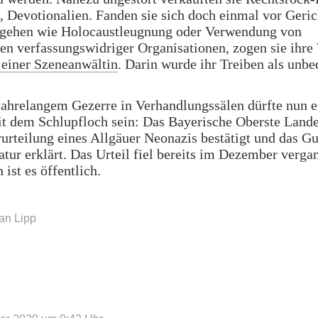
 Devotionalien. Fanden sie sich doch einmal vor Geric
gehen wie Holocaustleugnung oder Verwendung von
n verfassungswidriger Organisationen, zogen sie ihre 
 einer Szeneanwältin
. Darin wurde ihr Treiben als unbe
jahrelangem Gezerre in Verhandlungssälen dürfte nun e
t dem Schlupfloch sein: Das Bayerische Oberste Lande
rurteilung eines Allgäuer Neonazis bestätigt und das G
tur erklärt. Das Urteil fiel bereits im Dezember verg
 ist es öffentlich.
chter
sieren
an Lipp
brief
nazipropaganda“