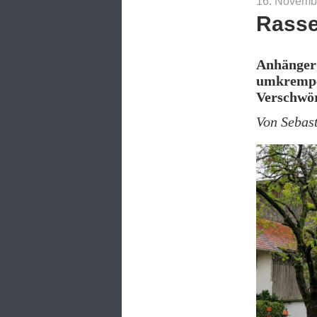
16. Novemb
Rasse
Anhänger 
umkrempel
Verschwör
Von Sebas