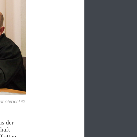
vor Gericht ©
us der
haft
latten,