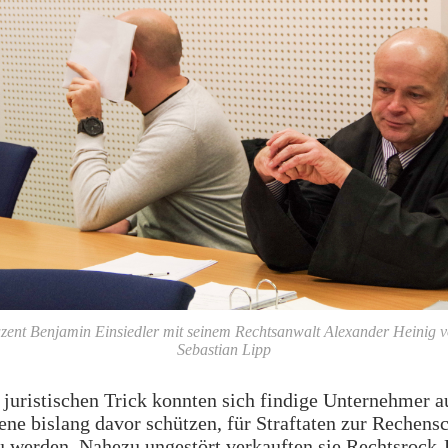
zent Benjamin Einsiedler mit seinem Rechtsanwalt Alexander Heinig 
Sebastian Lipp
juristischen Trick konnten sich findige Unternehmer a
ne bislang davor schützen, für Straftaten zur Rechensc
 werden. Nahezu ungestört verkauften sie Rechtsrock-P