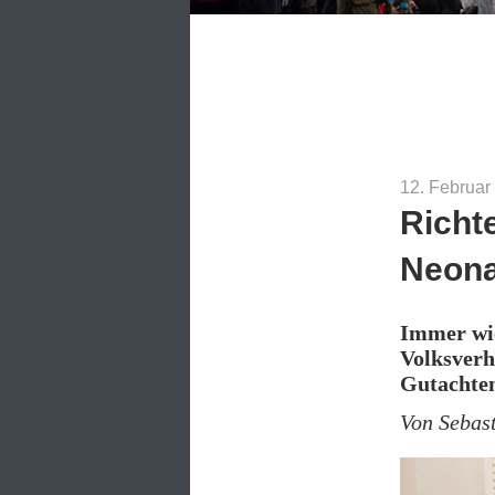
12. Februar
Richte
Neona
Immer wi
Volksverh
Gutachten
Von Sebas