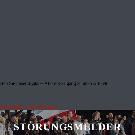
sten Sie unser digitales Abo mit Zugang zu allen Artikeln.
land spricht"
Aktuelle Themen
STÖRUNGSMELDER