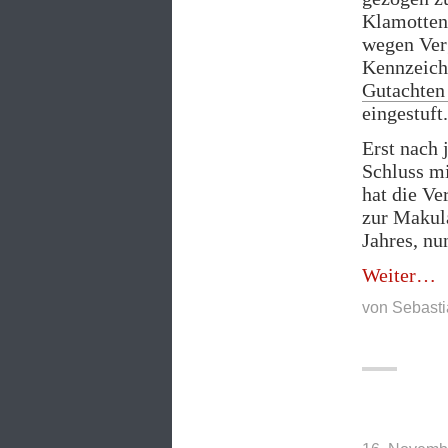
Klamotten,
wegen Ver
Kennzeiche
Gutachten
eingestuft.
Erst nach 
Schluss mi
hat die Ve
zur Makula
Jahres, nun
„Ri
Weiter
kas
von
Sebasti
Frei
für
Neo