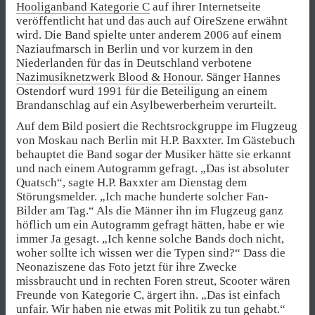
Hooliganband Kategorie C
auf ihrer Internetseite
veröffentlicht hat und das auch auf OireSzene erwähnt
wird. Die Band spielte unter anderem 2006 auf einem
Naziaufmarsch in Berlin und vor kurzem in den
Niederlanden für das in Deutschland verbotene
Nazimusiknetzwerk Blood & Honour
. Sänger Hannes
Ostendorf wurd 1991 für die Beteiligung an einem
Brandanschlag auf ein Asylbewerberheim verurteilt.
Auf dem Bild posiert die Rechtsrockgruppe im Flugzeug
von Moskau nach Berlin mit H.P. Baxxter. Im Gästebuch
behauptet die Band sogar der Musiker hätte sie erkannt
und nach einem Autogramm gefragt. „Das ist absoluter
Quatsch“, sagte H.P. Baxxter am Dienstag dem
Störungsmelder. „Ich mache hunderte solcher Fan-
Bilder am Tag.“ Als die Männer ihn im Flugzeug ganz
höflich um ein Autogramm gefragt hätten, habe er wie
immer Ja gesagt. „Ich kenne solche Bands doch nicht,
woher sollte ich wissen wer die Typen sind?“ Dass die
Neonaziszene das Foto jetzt für ihre Zwecke
missbraucht und in rechten Foren streut, Scooter wären
Freunde von Kategorie C, ärgert ihn. „Das ist einfach
unfair. Wir haben nie etwas mit Politik zu tun gehabt.“