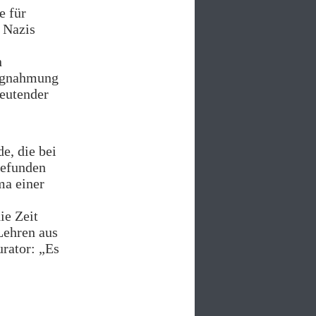
e für
 Nazis
n
lagnahmung
deutender
e, die bei
gefunden
ma einer
ie Zeit
Lehren aus
rator: „Es