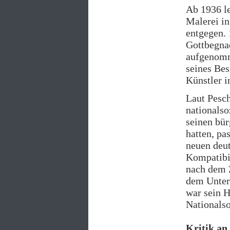
Ab 1936 l
Malerei in
entgegen. 
Gottbegnad
aufgenomm
seines Bes
Künstler i
Laut Pesc
nationalso
seinen bü
hatten, p
neuen deut
Kompatibil
nach dem Z
dem Unterg
war sein H
Nationalso
Kritik an