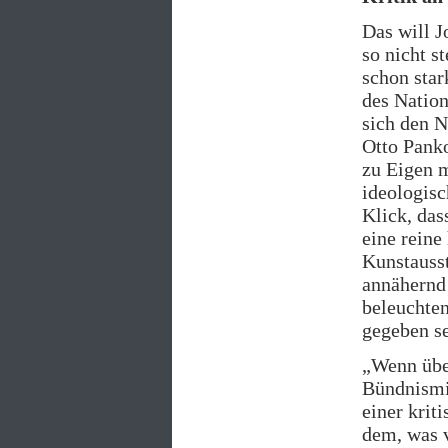
Das will J
so nicht s
schon star
des Nation
sich den N
Otto Panko
zu Eigen 
ideologis
Klick, das
eine reine
Kunstauss
annähernd 
beleuchten
gegeben se
„Wenn über
Bündnismit
einer krit
dem, was v