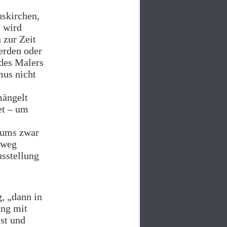
uskirchen,
‘ wird
 zur Zeit
erden oder
 des Malers
mus nicht
mängelt
et – um
eums zwar
sweg
usstellung
, „dann in
ung mit
st und