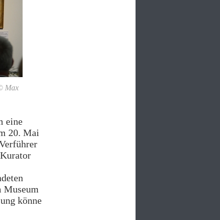
 © Max
m eine
am 20. Mai
Verführer
 Kurator
ndeten
dem Museum
llung könne