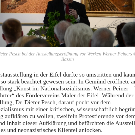
ieter Pesch bei der Ausstellungseröffnung vor Werken Werner Peiners
Bassin
tausstellung in der Eifel dürfte so umstritten und kau
so stark beachtet gewesen sein. In Gemünd eröffnete 
llung „Kunst im Nationalsozialismus. Werner Peiner – 
hrter“ des Fördervereins Maler der Eifel. Während der
llung, Dr. Dieter Pesch, darauf pocht vor dem
zialismus mit einer kritischen, wissenschaftlich begrü
ng aufklären zu wollen, zweifeln Protestierende vor 
d Inhalt dieser Aufklärung und befürchten die Ausste
nes und neonazistisches Klientel anlocken.