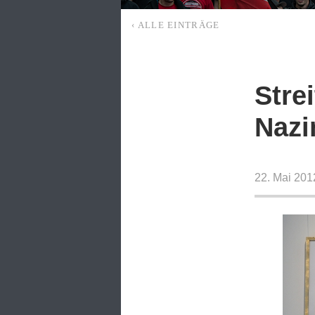
‹ ALLE EINTRÄGE
Stre
Nazi
22. Mai 201