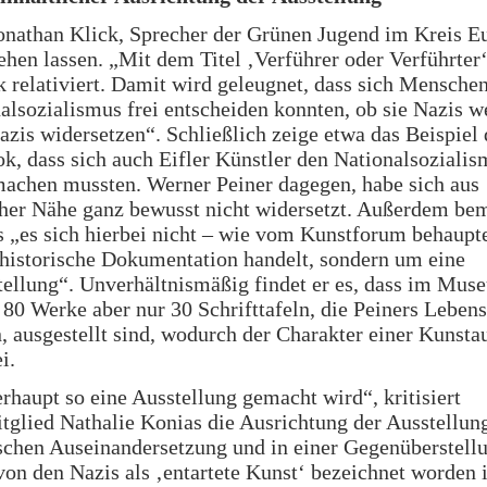
onathan Klick, Sprecher der Grünen Jugend im Kreis E
tehen lassen. „Mit dem Titel ‚Verführer oder Verführter
k relativiert. Damit wird geleugnet, dass sich Menschen
alsozialismus frei entscheiden konnten, ob sie Nazis w
azis widersetzen“. Schließlich zeige etwa das Beispiel
k, dass sich auch Eifler Künstler den Nationalsozialis
machen mussten. Werner Peiner dagegen, habe sich aus
cher Nähe ganz bewusst nicht widersetzt. Außerdem be
s „es sich hierbei nicht – wie vom Kunstforum behaupt
 historische Dokumentation handelt, sondern um eine
tellung“. Unverhältnismäßig findet er es, dass im Mus
80 Werke aber nur 30 Schrifttafeln, die Peiners Leben
, ausgestellt sind, wodurch der Charakter einer Kunsta
i.
haupt so eine Ausstellung gemacht wird“, kritisiert
glied Nathalie Konias die Ausrichtung der Ausstellung
ischen Auseinandersetzung und in einer Gegenüberstell
on den Nazis als ‚entartete Kunst‘ bezeichnet worden i