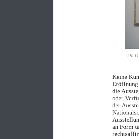
Dr. D
Keine Kuns
Eröffnung 
die Ausste
oder Verfü
der Ausste
Nationalso
Ausstellu
an Form un
rechtsaffi