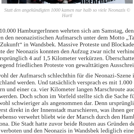
Statt den angekündigten 1000 kamen nur halb so viele Neonazis ©
Hartl
 10.000 HamburgerInnen wehrten sich am Samstag, den 
en den neonazistischen Aufmarsch unter dem Motto „Ta
 Zukunft“ in Wandsbek. Massive Proteste und Blockade
e der Neonazis konnten den Aufzug zwar nicht verhind
rsprünglich 4 auf 1,5 Kilometer verkürzen. Überschatt
egend friedlichen Proteste von gewalttätigen Ausschre
wohl der Aufmarsch schlechthin für die Neonazi-Szene 
hland werden. Und tatsächlich versprach es mit 1.000
n und einer ca. vier Kilometer langen Marschroute au
werden. Doch schon im Vorfeld stellte sich die Sache fü
wohl schwieriger als angenommen dar. Denn ursprüngli
erst direkt in der Innenstadt marschieren, was ihnen ger
 ebenso verwehrt bliebt wie der Marsch durch den Ham
ona. Die Stadt hatte zuvor beide Routen aus Gründen d
 verboten und den Neonazis in Wandsbek lediglich eine