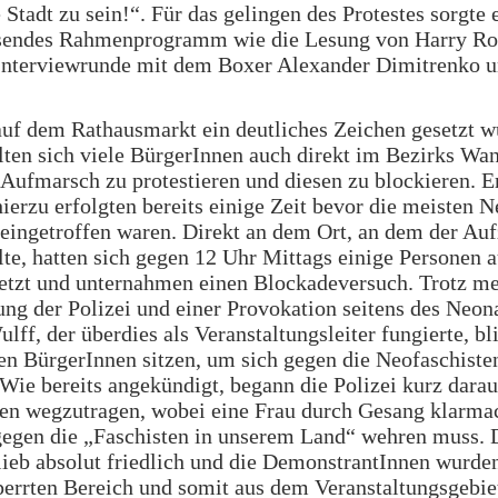
 Stadt zu sein!“. Für das gelingen des Protestes sorgte 
sendes Rahmenprogramm wie die Lesung von Harry Ro
 Interviewrunde mit dem Boxer Alexander Dimitrenko u
uf dem Rathausmarkt ein deutliches Zeichen gesetzt w
ten sich viele BürgerInnen auch direkt im Bezirks Wa
Aufmarsch zu protestieren und diesen zu blockieren. E
ierzu erfolgten bereits einige Zeit bevor die meisten 
eingetroffen waren. Direkt an dem Ort, an dem der Au
llte, hatten sich gegen 12 Uhr Mittags einige Personen a
setzt und unternahmen einen Blockadeversuch. Trotz m
ng der Polizei und einer Provokation seitens des Neon
ff, der überdies als Veranstaltungsleiter fungierte, bl
en BürgerInnen sitzen, um sich gegen die Neofaschiste
 Wie bereits angekündigt, begann die Polizei kurz darau
en wegzutragen, wobei eine Frau durch Gesang klarmac
gegen die „Faschisten in unserem Land“ wehren muss. 
ieb absolut friedlich und die DemonstrantInnen wurden
errten Bereich und somit aus dem Veranstaltungsgebie