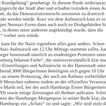
re Kundgebung“ genehmigt. In diesem Punkt widersprac
sgericht der Stadt aber und erlaubte trotzdem einen 
k, da das Demonstrationsrecht ansonsten zu drastisch
änkt werden würde. Kurz vor dem Aufmarsch kam es in
igen Neonazi-Foren dann auch noch zu Drohgebärden hi
i, in denen unter anderem angekündigt wurde, dass die
“ vorbei sein würde.
kam für die Nazis irgendwie alles ganz anders. Schon 
Nazi-Aufmarsch um 12 Uhr Mittags starteten sollte, ka
ger Innenstadt nämlich zu eindeutigen Protesten unte
mburg bekennt Farbe“, die unmissverständlich klar ma
e Einstellungen und Aufmärsche in der Hansestadt une
hernd 3000 BürgerInnen beteiligten sich gegen 10 Uhr
 an einem Protestzug, der auch am Rathaus vorbeiführt
00 Menschen nahmen zudem an der offiziellen Veransta
-Markt teil, bei der auch Hamburgs Erster Bürgermeis
D) sowie einige Zeitzeugen als Redner auftraten. Schol
hten der Hamburger Morgenpost in seiner Rede klar, da
 Hamburgs ein „Schatz“ ist und sagte: „Wir sind stolz d