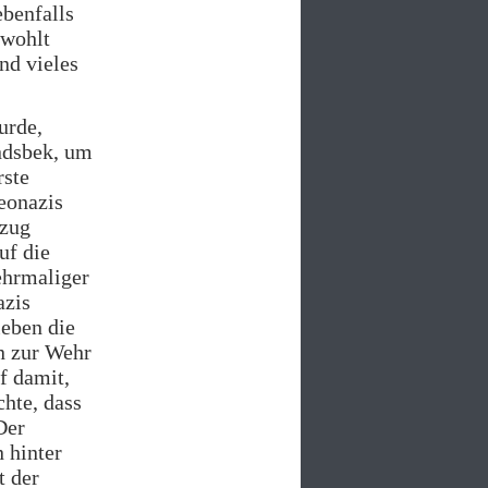
ebenfalls
wohlt
nd vieles
urde,
ndsbek, um
rste
Neonazis
fzug
uf die
ehrmaliger
azis
ieben die
n zur Wehr
f damit,
hte, dass
Der
 hinter
t der