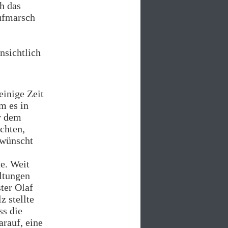
h das
Aufmarsch
nsichtlich
einige Zeit
m es in
r dem
chten,
rwünscht
e. Weit
ltungen
ter Olaf
z stellte
ss die
arauf, eine