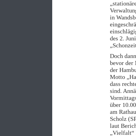
„stationä
Verwaltung
in Wandsbe
eingeschr
einschläg
des 2. Jun
„Schonzeit
Doch dann 
bevor der 
der Hambur
Motto „Ha
dass recht
sind. Annä
Vormittags
über 10.0
am Rathaus
Scholz (SP
laut Beric
„Vielfalt“