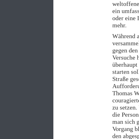
weltoffene
ein umfas
oder eine
mehr.
Während a
versammel
gegen den 
Versuche h
überhaupt 
starten so
Straße ge
Aufforderu
Thomas Wul
couragiert
zu setzen.
die Person
man sich 
Vorgang bl
den abgesp