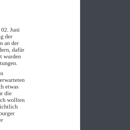
02. Juni
g der
n an der
ern, dafür
et wurden
itungen.
in
 erwarteten
ch etwas
r die
ch wollten
ichtlich
burger
er