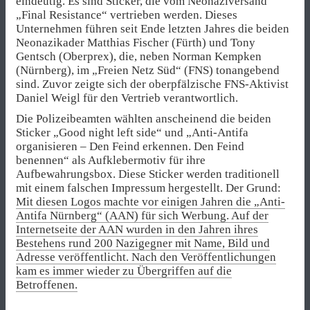
eindeutig. Es sind Sticker, die vom Neonaziversand
„Final Resistance“ vertrieben werden. Dieses
Unternehmen führen seit Ende letzten Jahres die beiden
Neonazikader Matthias Fischer (Fürth) und Tony
Gentsch (Oberprex), die, neben Norman Kempken
(Nürnberg), im „Freien Netz Süd“ (FNS) tonangebend
sind. Zuvor zeigte sich der oberpfälzische FNS-Aktivist
Daniel Weigl für den Vertrieb verantwortlich.
Die Polizeibeamten wählten anscheinend die beiden
Sticker „Good night left side“ und „Anti-Antifa
organisieren – Den Feind erkennen. Den Feind
benennen“ als Aufklebermotiv für ihre
Aufbewahrungsbox. Diese Sticker werden traditionell
mit einem falschen Impressum hergestellt. Der Grund:
Mit diesen Logos machte vor einigen Jahren die „Anti-
Antifa Nürnberg“ (AAN) für sich Werbung. Auf der
Internetseite der AAN wurden in den Jahren ihres
Bestehens rund 200 Nazigegner mit Name, Bild und
Adresse veröffentlicht. Nach den Veröffentlichungen
kam es immer wieder zu Übergriffen auf die
Betroffenen.