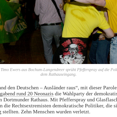
Timo Ewers aus Bochum-Langendreer sprüht Pfefferspray auf die Poli
dem Rathauseingang.
nd den Deutschen – Ausländer raus“, mit dieser Parol
gabend rund 20 Neonazis
die Wahlparty der demokrati
m Dortmunder Rathaus. Mit Pfefferspray und Glasflasc
en die Rechtsextremisten demokratische Politiker, die s
 stellten. Zehn Menschen wurden verletzt.