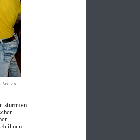
tiker vor
en
stürmten
schen
hen
ich ihnen