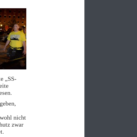
te „SS-
eite
esen.
egeben,
 wohl nicht
hutz zwar
t.