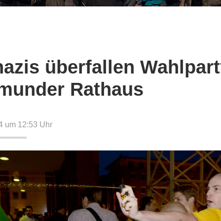
azis überfallen Wahlpart
munder Rathaus
4 um 12:53
Uhr