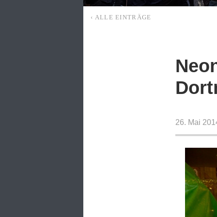
‹ ALLE EINTRÄGE
Neon
Dort
26. Mai 201