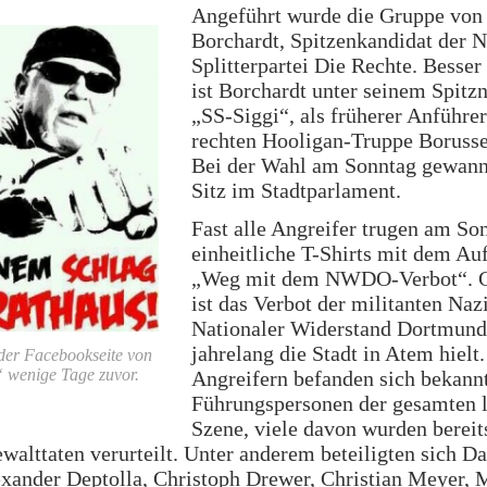
Angeführt wurde die Gruppe von 
Borchardt, Spitzenkandidat der 
Splitterpartei Die Rechte. Besser
ist Borchardt unter seinem Spit
„SS-Siggi“, als früherer Anführer
rechten Hooligan-Truppe Borusse
Bei der Wahl am Sonntag gewann
Sitz im Stadtparlament.
Fast alle Angreifer trugen am So
einheitliche T-Shirts mit dem Au
„Weg mit dem NWDO-Verbot“. 
ist das Verbot der militanten Na
Nationaler Widerstand Dortmund,
jahrelang die Stadt in Atem hielt
 der Facebookseite von
 wenige Tage zuvor.
Angreifern befanden sich bekann
Führungspersonen der gesamten 
Szene, viele davon wurden berei
walttaten verurteilt. Unter anderem beteiligten sich Da
xander Deptolla, Christoph Drewer, Christian Meyer, 