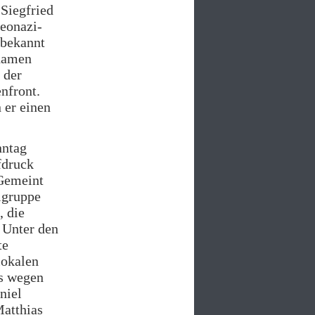
Siegfried
Neonazi-
 bekannt
znamen
 der
nfront.
 er einen
nntag
fdruck
Gemeint
zigruppe
 die
. Unter den
te
lokalen
ts wegen
niel
Matthias