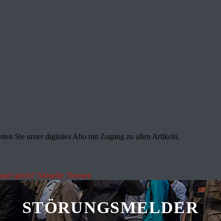
sten Sie unser digitales Abo mit Zugang zu allen Artikeln.
land spricht"
Aktuelle Themen
STÖRUNGSMELDER