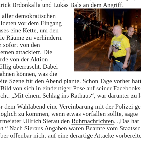
rick Brdonkalla und Lukas Bals an dem Angriff.
 aller demokratischen
ildeten vor dem Eingang
ses eine Kette, um den
die Räume zu verhindern.
 sofort von den
emen attackiert. Die
rde von der Aktion
öllig überrascht. Dabei
 ahnen können, was die
ite Szene für den Abend plante. Schon Tage vorher hat
 Bild von sich in eindeutiger Pose auf seiner Facebooks
icht. „Mit einem Schlag ins Rathaus“, war darunter zu l
or dem Wahlabend eine Vereinbarung mit der Polizei g
öglich zu kommen, wenn etwas vorfallen sollte, sagte
rmeister Ullrich Sierau den
Ruhrnachrichten
. „Das hat
ert.“ Nach Sieraus Angaben waren Beamte vom Staatssc
ber offenbar nicht auf eine derartige Attacke vorbereite