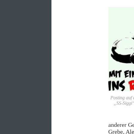
Posting auf
„SS-Siggi“
anderer Ge
Grebe, Ale