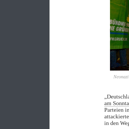
Neonazi 
„Deutschla
am Sonnta
Parteien i
attackiert
in den Weg