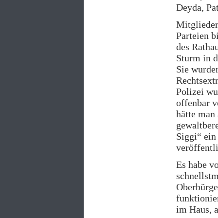
Deyda, Pat
Mitglieder
Parteien b
des Rathau
Sturm in 
Sie wurden
Rechtsextr
Polizei wu
offenbar v
hätte man
gewaltbere
Siggi“ ein
veröffentl
Es habe v
schnellstm
Oberbürge
funktioni
im Haus, a