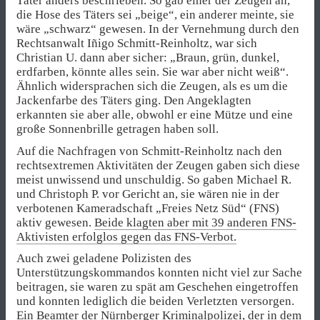
Täter anders beschrieben. So gab einer der Zeugen an,
die Hose des Täters sei „beige“, ein anderer meinte, sie
wäre „schwarz“ gewesen. In der Vernehmung durch den
Rechtsanwalt Iñigo Schmitt-Reinholtz, war sich
Christian U. dann aber sicher: „Braun, grün, dunkel,
erdfarben, könnte alles sein. Sie war aber nicht weiß“.
Ähnlich widersprachen sich die Zeugen, als es um die
Jackenfarbe des Täters ging. Den Angeklagten
erkannten sie aber alle, obwohl er eine Mütze und eine
große Sonnenbrille getragen haben soll.
Auf die Nachfragen von Schmitt-Reinholtz nach den
rechtsextremen Aktivitäten der Zeugen gaben sich diese
meist unwissend und unschuldig. So gaben Michael R.
und Christoph P. vor Gericht an, sie wären nie in der
verbotenen Kameradschaft „Freies Netz Süd“ (FNS)
aktiv gewesen.
Beide klagten aber mit 39 anderen FNS-
Aktivisten erfolglos gegen das FNS-Verbot.
Auch zwei geladene Polizisten des
Unterstützungskommandos konnten nicht viel zur Sache
beitragen, sie waren zu spät am Geschehen eingetroffen
und konnten lediglich die beiden Verletzten versorgen.
Ein Beamter der Nürnberger Kriminalpolizei, der in dem