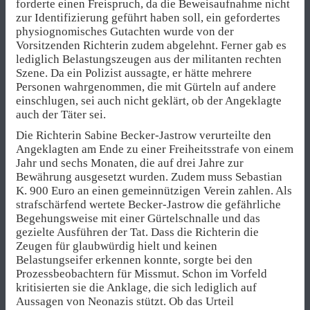
forderte einen Freispruch, da die Beweisaufnahme nicht
zur Identifizierung geführt haben soll, ein gefordertes
physiognomisches Gutachten wurde von der
Vorsitzenden Richterin zudem abgelehnt. Ferner gab es
lediglich Belastungszeugen aus der militanten rechten
Szene. Da ein Polizist aussagte, er hätte mehrere
Personen wahrgenommen, die mit Gürteln auf andere
einschlugen, sei auch nicht geklärt, ob der Angeklagte
auch der Täter sei.
Die Richterin Sabine Becker-Jastrow verurteilte den
Angeklagten am Ende zu einer Freiheitsstrafe von einem
Jahr und sechs Monaten, die auf drei Jahre zur
Bewährung ausgesetzt wurden. Zudem muss Sebastian
K. 900 Euro an einen gemeinnützigen Verein zahlen. Als
strafschärfend wertete Becker-Jastrow die gefährliche
Begehungsweise mit einer Gürtelschnalle und das
gezielte Ausführen der Tat. Dass die Richterin die
Zeugen für glaubwürdig hielt und keinen
Belastungseifer erkennen konnte, sorgte bei den
Prozessbeobachtern für Missmut. Schon im Vorfeld
kritisierten sie die Anklage, die sich lediglich auf
Aussagen von Neonazis stützt. Ob das Urteil