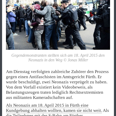
Gegendemonstranten stellten sich am 18. April 2015 den
Neonazis in den Weg © Jonas Miller
Am Dienstag verfolgten zahlreiche Zuhörer den Prozess
gegen einen Antifaschisten im Amtsgericht Fürth. Er
wurde beschuldigt, zwei Neonazis verprügelt zu haben.
Von dem Vorfall existiert kein Videobeweis, als
Belastungszeugen traten lediglich Rechtsextremisten
aus militanten Kameradschaften auf.
Als Neonazis am 18. April 2015 in Fürth eine
Kundgebung abhalten wollten, kamen sie nicht weit.
Als
die Teilnehmer mit der S-Bahn am Fürther