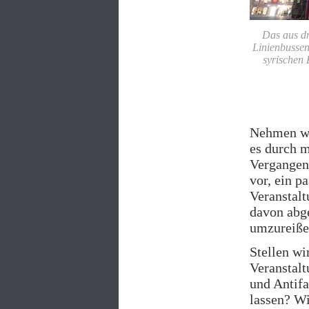
Das aus dr
Linienbusse
syrischen
Nehmen wi
es durch m
Vergangenh
vor, ein p
Veranstalt
davon abg
umzureiße
Stellen wi
Veranstalt
und Antifa
lassen? Wi