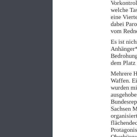
Vorkontrol
welche Tas
eine Viert
dabei Paro
vom Redner
Es ist nic
Anhänger*
Bedrohung
dem Platz 
Mehrere Hu
Waffen. Ei
wurden min
ausgehobe
Bundesrep
Sachsen Me
organisier
flächendec
Protagonis
Oberbürger