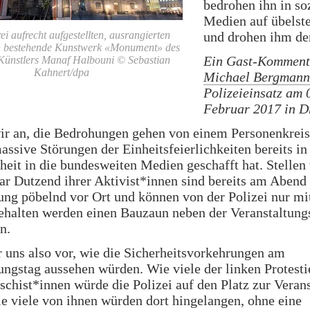
bedrohen ihn in so
Medien auf übelst
ei aufrecht aufgestellten, ausrangierten
und drohen ihm de
n bestehende Kunstwerk «Monument» des
Ein Gast-Komment
 Künstlers Manaf Halbouni © Sebastian
Kahnert/dpa
Michael Bergmann
Polizeieinsatz am 
Februar 2017 in D
r an, die Bedrohungen gehen von einem Personenkreis 
assive Störungen der Einheitsfeierlichkeiten bereits in
eit in die bundesweiten Medien geschafft hat. Stellen
aar Dutzend ihrer Aktivist*innen sind bereits am Abend
ung pöbelnd vor Ort und können von der Polizei nur m
ehalten werden einen Bauzaun neben der Veranstaltung
n.
r uns also vor, wie die Sicherheitsvorkehrungen am
ungstag aussehen würden. Wie viele der linken Protest
schist*innen würde die Polizei auf den Platz zur Veran
e viele von ihnen würden dort hingelangen, ohne eine