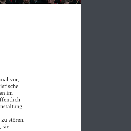
nmal vor,
istische
fen im
ffentlich
anstaltung
zu stören.
, sie