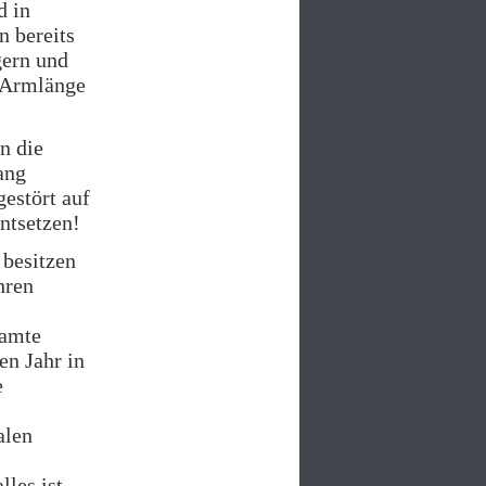
d in
n bereits
gern und
e Armlänge
n die
ang
estört auf
Entsetzen!
 besitzen
hren
samte
en Jahr in
e
alen
lles ist