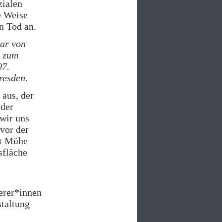
zialen
e Weise
n Tod an.
ar von
zum
07.
resden.
aus, der
 der
 wir uns
 vor der
it Mühe
sfläche
ierer*innen
staltung