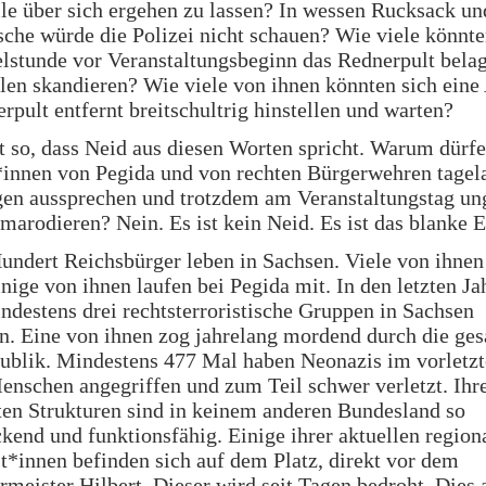
le über sich ergehen zu lassen? In wessen Rucksack un
che würde die Polizei nicht schauen? Wie viele könnte
elstunde vor Veranstaltungsbeginn das Rednerpult bela
len skandieren? Wie viele von ihnen könnten sich ein
pult entfernt breitschultrig hinstellen und warten?
ht so, dass Neid aus diesen Worten spricht. Warum dürfe
innen von Pegida und von rechten Bürgerwehren tagel
en aussprechen und trotzdem am Veranstaltungstag ung
marodieren? Nein. Es ist kein Neid. Es ist das blanke 
ndert Reichsbürger leben in Sachsen. Viele von ihnen
nige von ihnen laufen bei Pegida mit. In den letzten Ja
destens drei rechtsterroristische Gruppen in Sachsen
n. Eine von ihnen zog jahrelang mordend durch die ge
ublik. Mindestens 477 Mal haben Neonazis im vorletzt
nschen angegriffen und zum Teil schwer verletzt. Ihr
ten Strukturen sind in keinem anderen Bundesland so
kend und funktionsfähig. Einige ihrer aktuellen region
t*innen befinden sich auf dem Platz, direkt vor dem
meister Hilbert. Dieser wird seit Tagen bedroht. Dies a