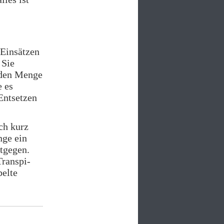
 Einsätzen
 Sie
enden Menge
e es
 Entsetzen
ch kurz
nge ein
ntgegen.
Transpi-
belte