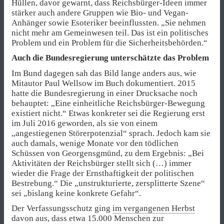
Hüllen, davor gewarnt, dass Reichsbürger-Ideen immer
stärker auch andere Gruppen wie Bio- und Vegan-
Anhänger sowie Esoteriker beeinflussten. „Sie nehmen
nicht mehr am Gemeinwesen teil. Das ist ein politisches
Problem und ein Problem für die Sicherheitsbehörden.“
Auch die Bundesregierung unterschätzte das Problem
Im Bund dagegen sah das Bild lange anders aus, wie
Mitautor Paul Wellsow im Buch dokumentiert. 2015
hatte die Bundesregierung in einer Drucksache noch
behauptet: „Eine einheitliche Reichsbürger-Bewegung
existiert nicht.“ Etwas konkreter sei die Regierung erst
im Juli 2016 geworden, als sie von einem
„angestiegenen Störerpotenzial“ sprach. Jedoch kam sie
auch damals, wenige Monate vor den tödlichen
Schüssen von Georgensgmünd, zu dem Ergebnis: „Bei
Aktivitäten der Reichsbürger stellt sich (…) immer
wieder die Frage der Ernsthaftigkeit der politischen
Bestrebung.“ Die „unstrukturierte, zersplitterte Szene“
sei „bislang keine konkrete Gefahr“.
Der Verfassungsschutz ging
im vergangenen Herbst
davon aus, dass etwa 15.000 Menschen zur