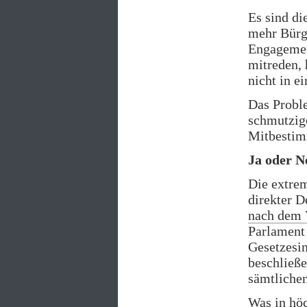
Es sind di
mehr Bürge
Engagemen
mitreden, 
nicht in e
Das Proble
schmutzige
Mitbestim
Ja oder N
Die extre
direkter D
nach dem 
Parlament
Gesetzesi
beschließe
sämtliche
Was in hö