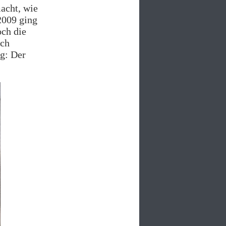
acht, wie
2009 ging
och die
uch
lg: Der