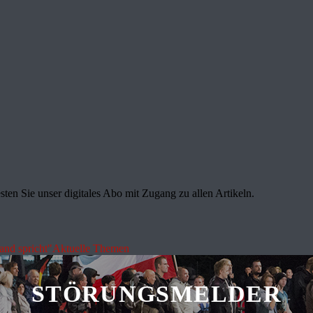
sten Sie unser digitales Abo mit Zugang zu allen Artikeln.
land spricht"
Aktuelle Themen
STÖRUNGSMELDER