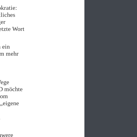
kratie:
liches
ger
letzte Wort
 ein
Um mehr
Wege
fD möchte
vom
 „eigene
i
hwere