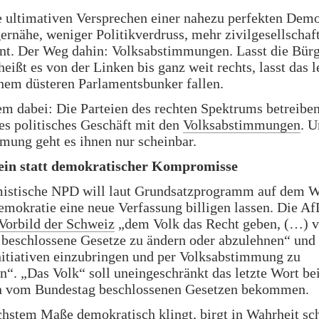
e ultimativen Versprechen einer nahezu perfekten Demo
rnähe, weniger Politikverdruss, mehr zivilgesellschaft
t. Der Weg dahin: Volksabstimmungen. Lasst die Bür
heißt es von der Linken bis ganz weit rechts, lasst das 
inem düsteren Parlamentsbunker fallen.
m dabei: Die Parteien des rechten Spektrums betreiben
s politisches Geschäft mit den
Volksabstimmungen
. 
mung geht es ihnen nur scheinbar.
ein statt demokratischer Kompromisse
mistische NPD will laut Grundsatzprogramm auf dem 
emokratie eine neue Verfassung billigen lassen. Die A
Vorbild der Schweiz
„dem Volk das Recht geben, (…) 
 beschlossene Gesetze zu ändern oder abzulehnen“ und
nitiativen einzubringen und per Volksabstimmung zu
n“. „Das Volk“ soll uneingeschränkt das letzte Wort be
n vom Bundestag beschlossenen Gesetzen bekommen.
chstem Maße demokratisch klingt, birgt in Wahrheit sc