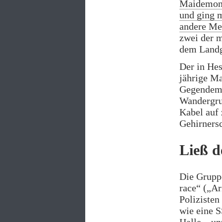
Maidemons
und ging 
andere Me
zwei der 
dem Landg
Der in Hes
jährige Ma
Gegendemo
Wandergru
Kabel auf 
Gehirnersc
Ließ d
Die Gruppe
race“ („Ar
Polizisten
wie eine 
Halle – un