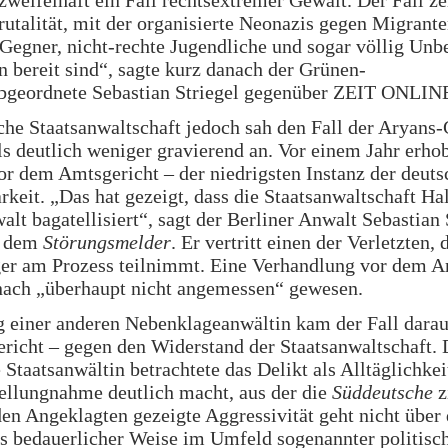
utalität, mit der organisierte Neonazis gegen Migrante
 Gegner, nicht-rechte Jugendliche und sogar völlig Unbe
 bereit sind“, sagte kurz danach der Grünen-
bgeordnete Sebastian Striegel gegenüber ZEIT ONLIN
che Staatsanwaltschaft jedoch sah den Fall der Aryans
ls deutlich weniger gravierend an. Vor einem Jahr erhob
r dem Amtsgericht – der niedrigsten Instanz der deut
rkeit. „Das hat gezeigt, dass die Staatsanwaltschaft Ha
alt bagatellisiert“, sagt der Berliner Anwalt Sebastia
r dem
Störungsmelder
. Er vertritt einen der Verletzten, 
er am Prozess teilnimmt. Eine Verhandlung vor dem A
ach „überhaupt nicht angemessen“ gewesen.
 einer anderen Nebenklageanwältin kam der Fall darau
richt – gegen den Widerstand der Staatsanwaltschaft. 
 Staatsanwältin betrachtete das Delikt als Alltäglichkei
tellungnahme deutlich macht, aus der die
Süddeutsche
zi
en Angeklagten gezeigte Aggressivität geht nicht über 
s bedauerlicher Weise im Umfeld sogenannter politisc