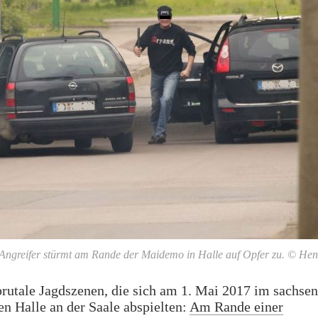
 Angreifer stürmt am Rande der Maidemo in Halle auf Opfer zu. © Hen
rutale Jagdszenen, die sich am 1. Mai 2017 im sachsen
en Halle an der Saale abspielten:
Am Rande einer