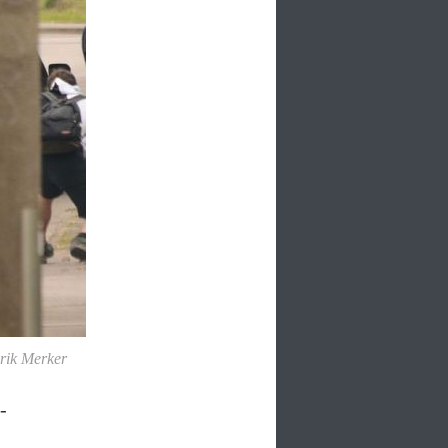
rik Merker
-