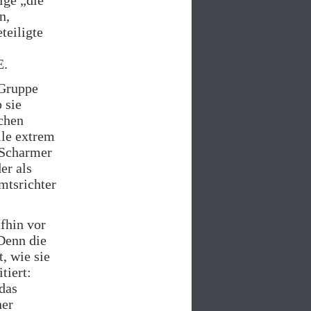
n,
teiligte
E.
-Gruppe
 sie
schen
lle extrem
n Scharmer
der als
mtsrichter
fhin vor
Denn die
t, wie sie
tiert:
das
her