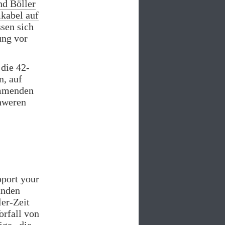
nd Böller
kabel auf
ssen sich
ung vor
 die 42-
n, auf
ommenden
hweren
?
pport your
anden
ler-Zeit
orfall von
ige „die