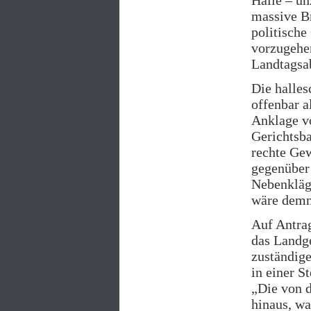
massive Br
politische
vorzugehen
Landtagsa
Die halles
offenbar a
Anklage vo
Gerichtsba
rechte Gew
gegenübe
Nebenkläg
wäre demn
Auf Antrag
das Landge
zuständige
in einer S
„Die von d
hinaus, wa