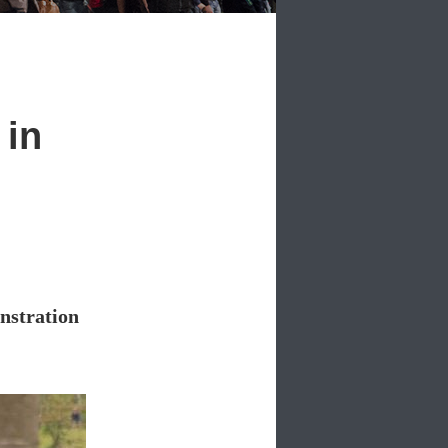
 in
onstration