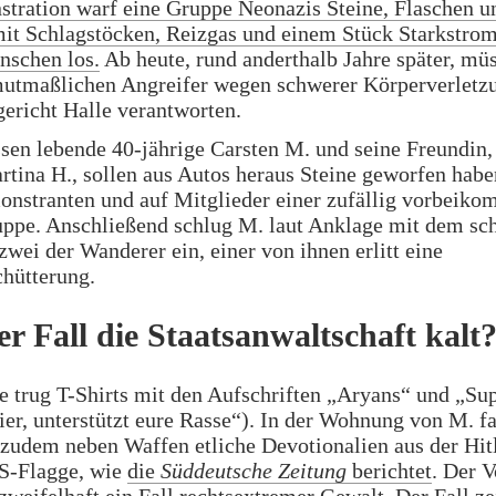
tration warf eine Gruppe Neonazis Steine, Flaschen u
mit Schlagstöcken, Reizgas und einem Stück Starkstrom
nschen los.
Ab heute, rund anderthalb Jahre später, mü
mutmaßlichen Angreifer wegen schwerer Körperverletz
ericht Halle verantworten.
sen lebende 40-jährige Carsten M. und seine Freundin,
rtina H., sollen aus Autos heraus Steine geworfen habe
nstranten und auf Mitglieder einer zufällig vorbeik
ppe. Anschließend schlug M. laut Anklage mit dem sc
zwei der Wanderer ein, einer von ihnen erlitt eine
hütterung.
er Fall die Staatsanwaltschaft kalt
 trug T-Shirts mit den Aufschriften „Aryans“ und „Su
ier, unterstützt eure Rasse“). In der Wohnung von M. f
 zudem neben Waffen etliche Devotionalien aus der Hit
SS-Flagge, wie
die
Süddeutsche Zeitung
berichtet
. Der V
zweifelhaft ein Fall rechtsextremer Gewalt. Der Fall ze