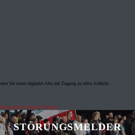
sten Sie unser digitales Abo mit Zugang zu allen Artikeln.
land spricht"
Aktuelle Themen
STÖRUNGSMELDER