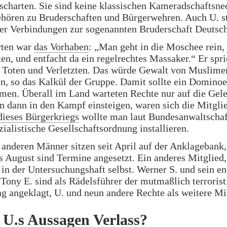
scharten. Sie sind keine klassischen Kameradschaftsne
hören zu Bruderschaften und Bürgerwehren. Auch U. st
er Verbindungen zur sogenannten Bruderschaft Deutsch
rten war
das Vorhaben
: „Man geht in die Moschee rein,
en, und entfacht da ein regelrechtes Massaker.“ Er spr
 Toten und Verletzten. Das würde Gewalt von Muslime
n, so das Kalkül der Gruppe. Damit sollte ein Dominoe
en. Überall im Land warteten Rechte nur auf die Gele
 dann in den Kampf einsteigen, waren sich die Mitglie
dieses Bürgerkriegs
wollte man laut Bundesanwaltschaf
zialistische Gesellschaftsordnung installieren.
 anderen Männer sitzen seit April auf der Anklagebank,
 August sind Termine angesetzt. Ein anderes Mitglied,
h in der Untersuchungshaft selbst. Werner S. und sein e
 Tony E. sind als Rädelsführer der mutmaßlich terroris
g angeklagt, U. und neun andere Rechte als weitere Mit
f U.s Aussagen Verlass?