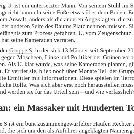
g U. ist ein untersetzter Mann. Von seinem Stuhl im St
gericht baumeln seine Füße etwas über dem Boden. Er 
em Anwalt, anders als die anderen Angeklagten, die zu
f der anderen Seite des Raums Platz nehmen müssen. S
efängnis zum Prozess gefahren, U. vom Zeugenschutz.
 hat seine Kameraden verraten.
 der
Gruppe S
, in der sich 13 Männer seit September 20
gegen Moscheen, Linke und Politiker der Grünen vorbe
en. Als U. klar wurde, was seine Kameraden planten, g
t. Er verriet sie, blieb noch über Monate Teil der Grup
die Ermittler mit Informationen. Diese spielen im Terr
liche Rolle. Was sich aber erst noch herausstellen mus
nd werden sie für das Urteil sein – und wie verlässlich
an: ein Massaker mit Hunderten T
e S ist ein bunt zusammengewürfelter Haufen Rechter 
nd, die sich um den als Anführer angeklagten Namensg