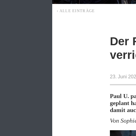
‹ ALLE EINTRÄGE
Der 
verri
23. Juni 20
Paul U. p
geplant h
damit auc
Von Sophi