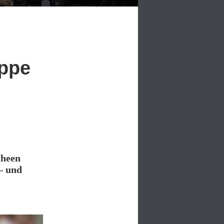
uppe
cheen
 – und