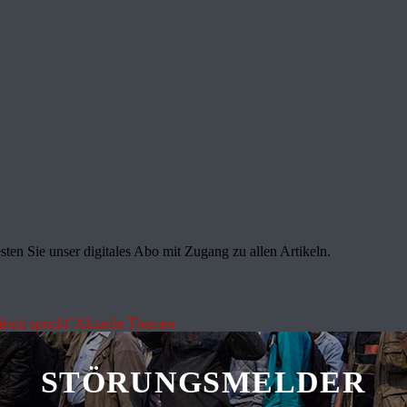
sten Sie unser digitales Abo mit Zugang zu allen Artikeln.
land spricht"
Aktuelle Themen
STÖRUNGSMELDER