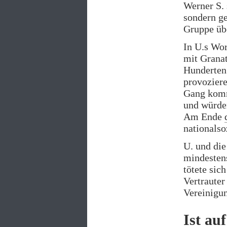
Werner S. 
sondern ge
Gruppe üb
In U.s Wo
mit Granat
Hunderten
provoziere
Gang komm
und würden
Am Ende
nationalso
U. und die
mindestens
tötete sic
Vertrauter
Vereinigun
Ist au