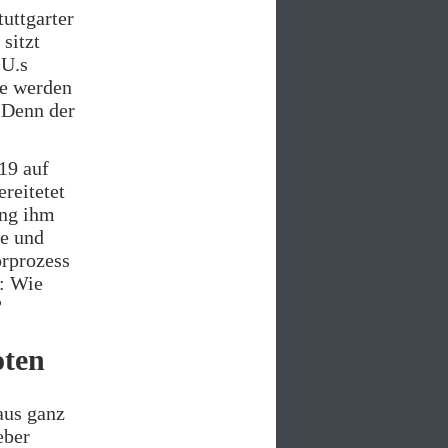
uttgarter
sitzt
 U.s
ie werden
 Denn der
19 auf
reitetet
ing ihm
pe und
orprozess
s: Wie
?
oten
aus ganz
eber