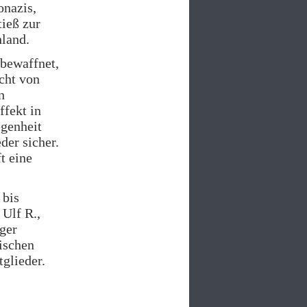
onazis,
ieß zur
land.
 bewaffnet,
icht von
n
ffekt in
genheit
der sicher.
t eine
 bis
 Ulf R.,
nger
tischen
glieder.