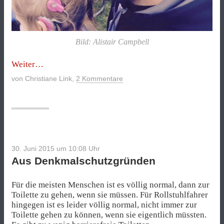
Bild: Alistair Campbell
„Das
Weiter
Tattoo
von
Christiane Link
,
2 Kommentare
eines
Vaters
geht
um
die
Welt“
30. Juni 2015 um 10:08
Uhr
Aus Denkmalschutzgründen
Für die meisten Menschen ist es völlig normal, dann zur
Toilette zu gehen, wenn sie müssen. Für Rollstuhlfahrer
hingegen ist es leider völlig normal, nicht immer zur
Toilette gehen zu können, wenn sie eigentlich müssten.