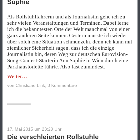
Sophie
Als Rollstuhlfahrerin und als Journalistin gehe ich zu
sehr vielen Veranstaltungen und Terminen. Dabei lerne
ich die bekanntesten Orte der Welt manchmal von einer
ganz anderen Seite kennen. Gestern musste ich wieder
über solch eine Situation schmunzeln, denn ich kann mit
ziemlicher Sicherheit sagen, dass ich die einzige
Journalistin bin, deren Weg zur deutschen Eurovision-
Song-Contest-Starterin Ann Sophie in Wien durch eine
Parkhaustoilette führte. Also fast zumindest.
„Durch
Weiter
die
von
Christiane Link
,
3 Kommentare
Parkhaustoilette
zu
Ann
Sophie“
17. Mai 2015 um 23:29
Uhr
Die verschleierten Rollstühle