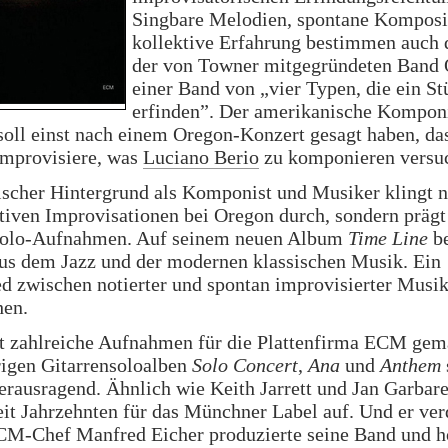
Singbare Melodien, spontane Komposi
kollektive Erfahrung bestimmen auch 
der von Towner mitgegründeten Band 
einer Band von „vier Typen, die ein S
erfinden”. Der amerikanische Kompon
oll einst nach einem Oregon-Konzert gesagt haben, das
improvisiere, was
Luciano Berio
zu komponieren versu
ischer Hintergrund als Komponist und Musiker klingt n
tiven Improvisationen bei Oregon durch, sondern prägt
olo-Aufnahmen. Auf seinem neuen Album
Time Line
be
aus dem Jazz und der modernen klassischen Musik. Ein
d zwischen notierter und spontan improvisierter Musik
en.
t zahlreiche Aufnahmen für die Plattenfirma ECM gema
rigen Gitarrensoloalben
Solo Concert
,
Ana
und
Anthem
erausragend. Ähnlich wie Keith Jarrett und Jan Garba
eit Jahrzehnten für das Münchner Label auf. Und er ve
CM-Chef Manfred Eicher produzierte seine Band und ho