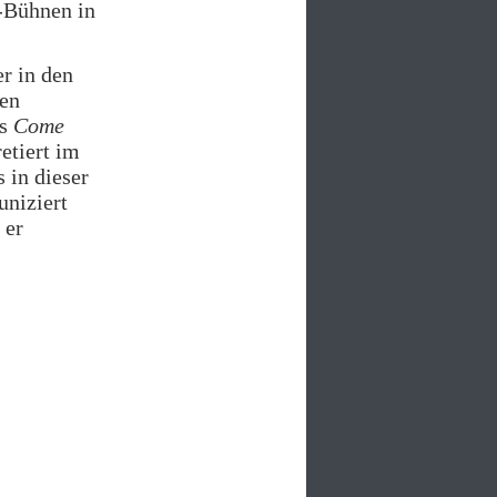
-Bühnen in
er in den
ben
ds
Come
etiert im
 in dieser
uniziert
 er