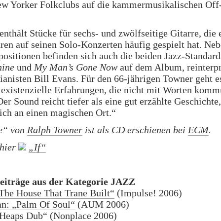
ew Yorker Folkclubs auf die kammermusikalischen Off
enthält Stücke für sechs- und zwölfseitige Gitarre, die 
hren auf seinen Solo-Konzerten häufig gespielt hat. Ne
ositionen befinden sich auch die beiden Jazz-Standar
hine
und
My Man’s Gone Now
auf dem Album, reinterpr
Pianisten Bill Evans. Für den 66-jährigen Towner geht es
existenzielle Erfahrungen, die nicht mit Worten komm
er Sound reicht tiefer als eine gut erzählte Geschichte,
ich an einen magischen Ort.“
e“ von
Ralph Towner
ist als CD erschienen bei
ECM
.
 hier
„If“
eiträge aus der Kategorie JAZZ
The House That Trane Built“
(Impulse! 2006)
an: „Palm Of Soul“
(AUM 2006)
„Heaps Dub“
(Nonplace 2006)