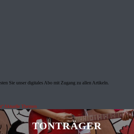
sten Sie unser digitales Abo mit Zugang zu allen Artikeln.
t"
Aktuelle Themen
TONTRÄGER