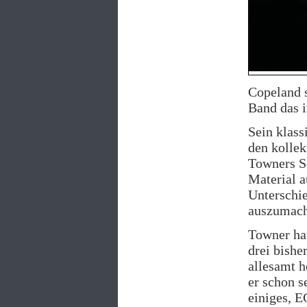
Copeland s
Band das 
Sein klass
den kollek
Towners S
Material 
Unterschie
auszumach
Towner ha
drei bishe
allesamt h
er schon s
einiges, E