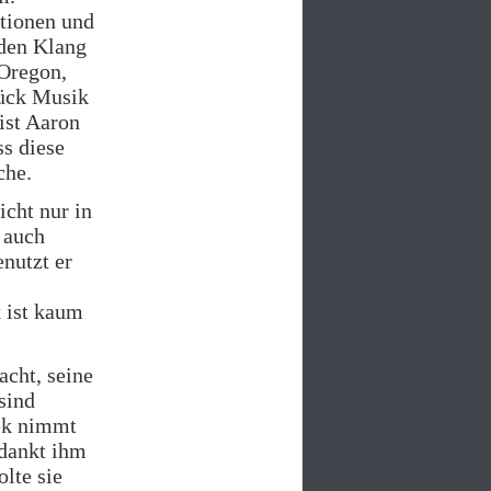
tionen und
den Klang
Oregon,
tück Musik
ist Aaron
s diese
che.
icht nur in
 auch
nutzt er
 ist kaum
cht, seine
sind
rek nimmt
rdankt ihm
lte sie