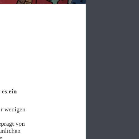
es ein
er wenigen
eprägt von
aunlichen
m.