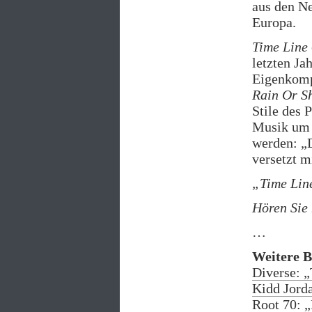
aus den N
Europa.
Time Line
letzten Ja
Eigenkomp
Rain Or S
Stile des 
Musik um 
werden: „D
versetzt m
„Time Lin
Hören Sie
…
Weitere B
Diverse: „
Kidd Jord
Root 70: 