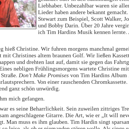
Liebhaber. Unbezahlbar waren sie alle
Lieder haben andere bekannt gemacht.
Stewart zum Beispiel, Scott Walker, J
und Bobby Darin. Über 20 Jahre vergi
ich Tim Hardins Musik kennen lernte.
 hieß Christine. Wir fuhren morgens manchmal geme
t mit Christines altem braunen Golf. Wir ließen Kasset
appen und drehten laut auf, damit sie gegen das Fahrt
ines nebligen Frühlingsmorgens wartete Christine mit
 Straße.
Don’t Make Promises
von Tim Hardins Album
rlautsprechern. Von einer rauschenden Chromkassette.
end ganz schön unwürdig.
ahm mich gefangen.
 war es seine Beharrlichkeit. Sein zuweilen zittriges Tr
sam angeschlagene Gitarre. Die Art, wie er „It will ne
gt. Man muss es ihm glauben. Tim Hardin singt sparsa
t so leise, als ob er niemanden stören wolle. Als singe e