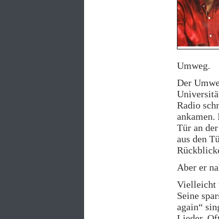
Umweg.
Der Umweg
Universitä
Radio schn
ankamen. E
Tür an der
aus den Tü
Rückblick
Aber er n
Vielleicht
Seine spar
again“ sin
Lieder. Of