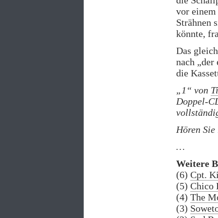
die Schall
vor einem 
Strähnen s
könnte, fr
Das gleich
nach „der 
die Kasset
„1“ von
T
Doppel-CD
vollständi
Hören Sie
…
Weitere 
(6)
Cpt. K
(5)
Chico 
(4)
The Mo
(3)
Soweto