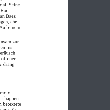
mal. Seine
 Rod
oan Baez
ngen, ehe
 Auf einem
insam zur
ten ins
geräusch
 offener
1
drang
emolo.
ver happen
m betextete
r nur für