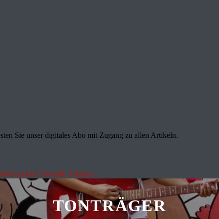
sten Sie unser digitales Abo mit Zugang zu allen Artikeln.
land spricht"
Aktuelle Themen
TONTRÄGER