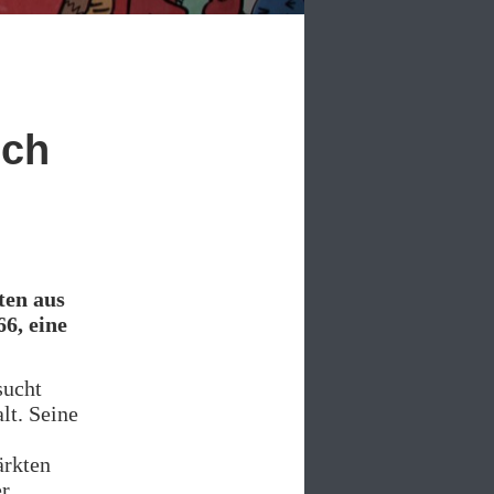
sch
ten aus
6, eine
sucht
lt. Seine
ärkten
er