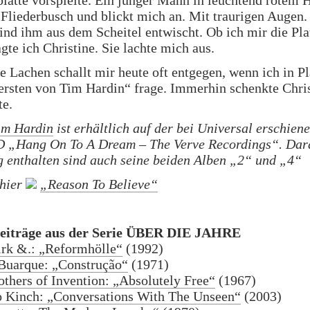
platte vorspielte. Ein junger Mann in leuchtend rotem 
Fliederbusch und blickt mich an. Mit traurigen Augen.
ind ihm aus dem Scheitel entwischt. Ob ich mir die Pla
agte ich Christine. Sie lachte mich aus.
e Lachen schallt mir heute oft entgegen, wenn ich in P
ersten von Tim Hardin“ frage. Immerhin schenkte Chri
te.
im Hardin
ist erhältlich auf der bei Universal erschien
 „Hang On To A Dream – The Verve Recordings“. Dar
g enthalten sind auch seine beiden Alben „2“ und „4“
 hier
„Reason To Believe“
Beiträge aus der Serie ÜBER DIE JAHRE
irk &.: „Reformhölle“
(1992)
Buarque: „Construção“
(1971)
thers of Invention: „Absolutely Free“
(1967)
 Kinch: „Conversations With The Unseen“
(2003)