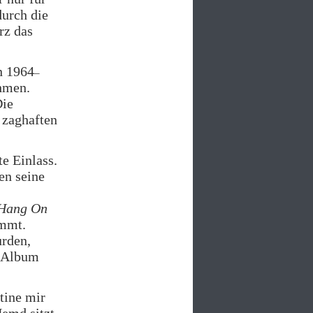
durch die
rz das
n 1964
–
hmen.
Die
 zaghaften
e Einlass.
en seine
Hang On
ommt.
urden,
n Album
stine mir