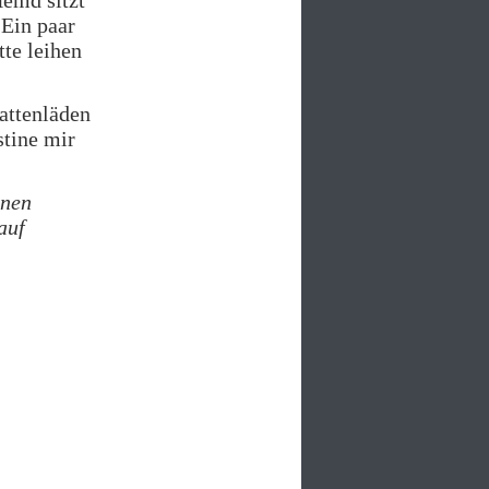
Hemd sitzt
 Ein paar
tte leihen
lattenläden
stine mir
enen
auf