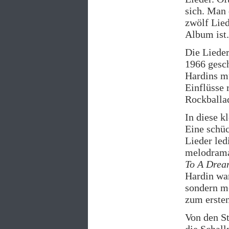
sich. Man 
zwölf Lied
Album ist.
Die Liede
1966 gesc
Hardins mu
Einflüsse 
Rockballa
In diese k
Eine schüc
Lieder led
melodrama
To A Drea
Hardin war
sondern me
zum ersten
Von den St