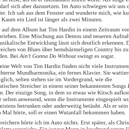
darf sich aber dazusetzen. Im Auto schwiegen wir uns 
er. Ich sah aus dem Fenster und wunderte mich, wie ku
 Kaum ein Lied ist länger als zwei Minuten.
r auf dem Album hat Tim Hardin in einem Zeitraum vo
hrieben. Eine Mischung aus Demos und neueren Aufna
sikalische Entwicklung lässt sich deutlich erkennen. 
reichen von Blues über hemdsärmeligen Country bis zu
den. Bei
Ain’t Gonna Do Without
swingt es sogar.
leine Welt von Tim Hardin finden nicht viele Instrument
hterne Mundharmonika, ein fernes Klavier. Sie wattier
iglich, selten stehen sie im Vordergrund, wie die
tischen Streicher in einem seiner bekanntesten Songs
m
. Der einzige Song, in dem so etwas wie Kitsch aufk
 selten anwesend, wenn die Instrumente eingespielt w
istens betrunken oder anderweitig betäubt. Als er sei
 Mal hörte, soll er einen Wutanfall bekommen haben.
reichern hörte ich im Auto nichts. Erst später, als Chri