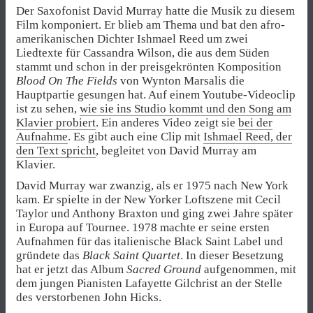
Der Saxofonist David Murray hatte die Musik zu diesem
Film komponiert. Er blieb am Thema und bat den afro-
amerikanischen Dichter Ishmael Reed um zwei
Liedtexte für Cassandra Wilson, die aus dem Süden
stammt und schon in der preisgekrönten Komposition
Blood On The Fields
von Wynton Marsalis die
Hauptpartie gesungen hat. Auf einem Youtube-Videoclip
ist zu sehen,
wie sie ins Studio kommt und den Song am
Klavier probiert
. Ein anderes Video zeigt sie
bei der
Aufnahme
. Es gibt auch eine Clip mit
Ishmael Reed, der
den Text spricht
, begleitet von David Murray am
Klavier.
David Murray war zwanzig, als er 1975 nach New York
kam. Er spielte in der New Yorker Loftszene mit Cecil
Taylor und Anthony Braxton und ging zwei Jahre später
in Europa auf Tournee. 1978 machte er seine ersten
Aufnahmen für das italienische Black Saint Label und
gründete das
Black Saint Quartet
. In dieser Besetzung
hat er jetzt das Album
Sacred Ground
aufgenommen, mit
dem jungen Pianisten Lafayette Gilchrist an der Stelle
des verstorbenen John Hicks.