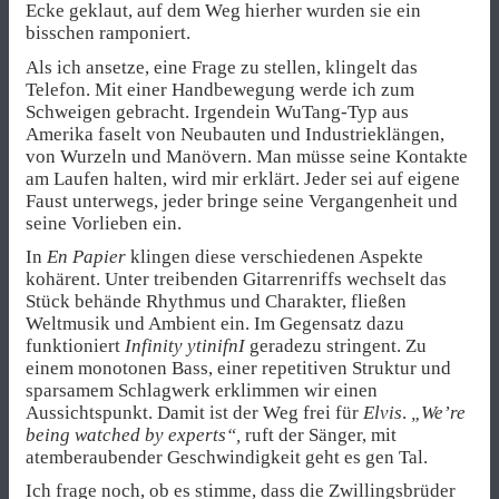
Ecke geklaut, auf dem Weg hierher wurden sie ein
bisschen ramponiert.
Als ich ansetze, eine Frage zu stellen, klingelt das
Telefon. Mit einer Handbewegung werde ich zum
Schweigen gebracht. Irgendein WuTang-Typ aus
Amerika faselt von Neubauten und Industrieklängen,
von Wurzeln und Manövern. Man müsse seine Kontakte
am Laufen halten, wird mir erklärt. Jeder sei auf eigene
Faust unterwegs, jeder bringe seine Vergangenheit und
seine Vorlieben ein.
In
En Papier
klingen diese verschiedenen Aspekte
kohärent. Unter treibenden Gitarrenriffs wechselt das
Stück behände Rhythmus und Charakter, fließen
Weltmusik und Ambient ein. Im Gegensatz dazu
funktioniert
Infinity ytinifnI
geradezu stringent. Zu
einem monotonen Bass, einer repetitiven Struktur und
sparsamem Schlagwerk erklimmen wir einen
Aussichtspunkt. Damit ist der Weg frei für
Elvis
.
„We’re
being watched by experts“,
ruft der Sänger, mit
atemberaubender Geschwindigkeit geht es gen Tal.
Ich frage noch, ob es stimme, dass die Zwillingsbrüder