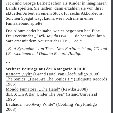
Jack und George Barnett schon als Kinder in imaginären
Bands spielten. Sie lachen, dann erzählen sie von ihrer
aktuellen Arbeit an einem Stück für sechs Akkordeons.
Solchen Spagat wagt kaum, wer noch nie in einer
Fantasieband spielte.
Das Album endet beinahe, wie es begonnen hat. Eine
Frau verkündet
„I will say this twi…”
, sie beendet ihren
Satz erst mit dem Neustart der CD:
„…ce.“
„Beat Pyramide“ von
These New Puritans
ist auf CD und
LP erschienen bei Domino Records/Indigo.
…
Weitere Beiträge aus der Kategorie ROCK
Kettcar: „Sylt“
(Grand Hotel van Cleef/Indigo 2008)
The Sonics: „Here Are The Sonics!!!“
(Etiquette Records
1965)
Mondo Fumatore: „The Hand“
(Rewika 2008)
dEUS: „In A Bar, Under The Sea“
(Island/Universal
1996)
Bauhaus: „Go Away White“
(Cooking Vinyl/Indigo
2008)