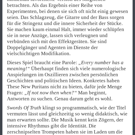
betrachten. Als das Ergebnis einer Reihe von
Experimenten, bei denen sie sich oft nicht einig gewesen
seien. Das Schlagzeug, die Gitarre und der Bass sorgen
für die Stringenz und die innere Sicherheit der Stücke.
Sie machen kaum einmal Halt, immer wieder schlüpfen
sie in neue Anzüge, lassen sich verleugnen und
verbünden sich mit den Effektgeräten. Sie sind
Doppelgänger und Agenten im Dienste der
vielschichtigen Modifikation.
Dieses Spiel braucht eine Parole:
„Every number has a
meaning!“
Überhaupt finden sich viele numerologische
Anspielungen im Oszillieren zwischen persönlichen
Geschichten und politischen Ideen. Konkretes haben
These New Puritans nicht zu bieten, dafür jede Menge
Fragen:
„If not now then when?“
Man beginnt,
Antworten zu suchen. Genau darum geht es wohl.
Swords Of Truth
klingt so programmatisch, wie der Titel
vermuten lässt und gleichzeitig so wenig didaktisch, wie
man erwarten sollte. Die Musik kennt kein Zögern, der
intensive Rhythmus gibt die Identität. Die
zerschnipselten Trompeten haben sie im Laden um die