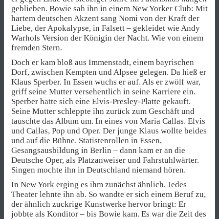
geblieben. Bowie sah ihn in einem New Yorker Club: Mit
hartem deutschen Akzent sang Nomi von der Kraft der
Liebe, der Apokalypse, in Falsett – gekleidet wie Andy
Warhols Version der Königin der Nacht. Wie von einem
fremden Stern.
Doch er kam bloß aus Immenstadt, einem bayrischen
Dorf, zwischen Kempten und Alpsee gelegen. Da hieß er
Klaus Sperber. In Essen wuchs er auf. Als er zwölf war,
griff seine Mutter versehentlich in seine Karriere ein.
Sperber hatte sich eine Elvis-Presley-Platte gekauft.
Seine Mutter schleppte ihn zurück zum Geschäft und
tauschte das Album um. In eines von Maria Callas. Elvis
und Callas, Pop und Oper. Der junge Klaus wollte beides
und auf die Bühne. Statistenrollen in Essen,
Gesangsausbildung in Berlin – dann kam er an die
Deutsche Oper, als Platzanweiser und Fahrstuhlwärter.
Singen mochte ihn in Deutschland niemand hören.
In New York erging es ihm zunächst ähnlich. Jedes
Theater lehnte ihn ab. So wandte er sich einem Beruf zu,
der ähnlich zuckrige Kunstwerke hervor bringt: Er
jobbte als Konditor – bis Bowie kam. Es war die Zeit des