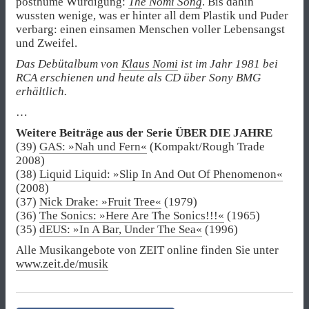
posthume Würdigung:
The Nomi Song
. Bis dahin
wussten wenige, was er hinter all dem Plastik und Puder
verbarg: einen einsamen Menschen voller Lebensangst
und Zweifel.
Das Debütalbum von
Klaus Nomi
ist im Jahr 1981 bei
RCA erschienen und heute als CD über Sony BMG
erhältlich.
…
Weitere Beiträge aus der Serie ÜBER DIE JAHRE
(39)
GAS: »Nah und Fern«
(Kompakt/Rough Trade
2008)
(38)
Liquid Liquid: »Slip In And Out Of Phenomenon«
(2008)
(37)
Nick Drake: »Fruit Tree«
(1979)
(36)
The Sonics: »Here Are The Sonics!!!«
(1965)
(35)
dEUS: »In A Bar, Under The Sea«
(1996)
Alle Musikangebote von ZEIT online finden Sie unter
www.zeit.de/musik