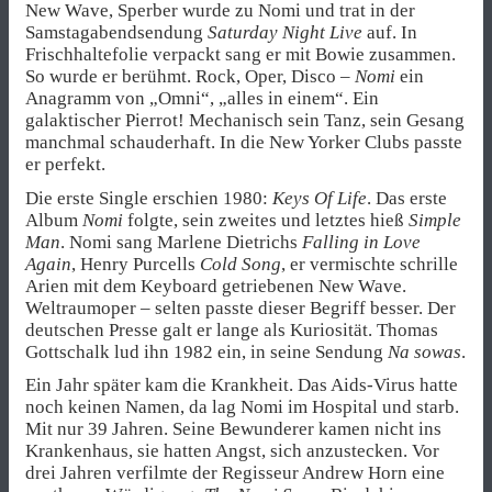
New Wave, Sperber wurde zu Nomi und trat in der
Samstagabendsendung
Saturday Night Live
auf. In
Frischhaltefolie verpackt sang er mit Bowie zusammen.
So wurde er berühmt. Rock, Oper, Disco –
Nomi
ein
Anagramm von „Omni“, „alles in einem“. Ein
galaktischer Pierrot! Mechanisch sein Tanz, sein Gesang
manchmal schauderhaft. In die New Yorker Clubs passte
er perfekt.
Die erste Single erschien 1980:
Keys Of Life
. Das erste
Album
Nomi
folgte, sein zweites und letztes hieß
Simple
Man
. Nomi sang Marlene Dietrichs
Falling in Love
Again
, Henry Purcells
Cold Song
, er vermischte schrille
Arien mit dem Keyboard getriebenen New Wave.
Weltraumoper – selten passte dieser Begriff besser. Der
deutschen Presse galt er lange als Kuriosität. Thomas
Gottschalk lud ihn 1982 ein, in seine Sendung
Na sowas
.
Ein Jahr später kam die Krankheit. Das Aids-Virus hatte
noch keinen Namen, da lag Nomi im Hospital und starb.
Mit nur 39 Jahren. Seine Bewunderer kamen nicht ins
Krankenhaus, sie hatten Angst, sich anzustecken. Vor
drei Jahren verfilmte der Regisseur Andrew Horn eine