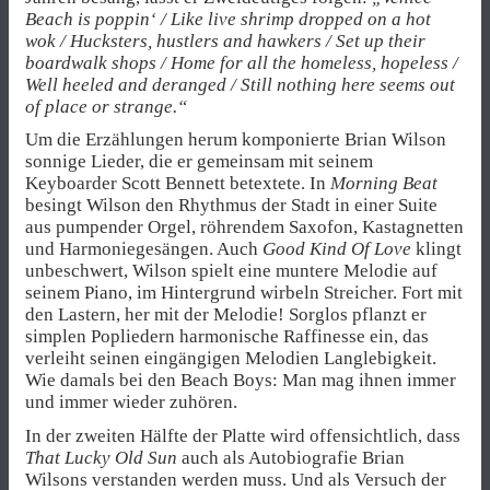
Beach is poppin‘ / Like live shrimp dropped on a hot
wok / Hucksters, hustlers and hawkers / Set up their
boardwalk shops / Home for all the homeless, hopeless /
Well heeled and deranged / Still nothing here seems out
of place or strange.“
Um die Erzählungen herum komponierte Brian Wilson
sonnige Lieder, die er gemeinsam mit seinem
Keyboarder Scott Bennett betextete. In
Morning Beat
besingt Wilson den Rhythmus der Stadt in einer Suite
aus pumpender Orgel, röhrendem Saxofon, Kastagnetten
und Harmoniegesängen. Auch
Good Kind Of Love
klingt
unbeschwert, Wilson spielt eine muntere Melodie auf
seinem Piano, im Hintergrund wirbeln Streicher. Fort mit
den Lastern, her mit der Melodie! Sorglos pflanzt er
simplen Popliedern harmonische Raffinesse ein, das
verleiht seinen eingängigen Melodien Langlebigkeit.
Wie damals bei den Beach Boys: Man mag ihnen immer
und immer wieder zuhören.
In der zweiten Hälfte der Platte wird offensichtlich, dass
That Lucky Old Sun
auch als Autobiografie Brian
Wilsons verstanden werden muss. Und als Versuch der