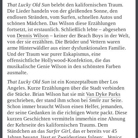
That Lucky Old Sun
belebt den kalifornischen Traum.
Die Lieder handeln von der gleißenden Sonne, den
endlosen Stränden, vom Surfen, schnellen Autos und
schönen Mädchen. Das Wilson diese Erzählungen
fortsetzt, ist erstaunlich. Schließlich lebte – abgesehen
von
Dennis Wilson
– keiner der Beach Boys in der Welt,
von der sie erzählten. Die Brüder und Vettern waren
arme Hinterwäldler aus einer dysfunktionalen Familie.
Und der Traum war purer Eskapismus, eine
offensichtliche Hollywood-Konfektion, die das
musikalische Genie Wilson in den schönsten Farben
ausmalte.
That Lucky Old Sun
ist ein Konzeptalbum über Los
Angeles. Kurze Erzählungen über die Stadt verbinden
die Stücke. Brian Wilson hat sie mit
Van Dyke Parks
geschrieben, der stand ihm schon bei
Smile
zur Seite.
Schon immer braucht Wilson einen Helfer, jemanden,
der seine Gedanken in die richtigen Worte packt. Diese
kurzen Geschichten vermitteln immerhin eine Ahnung
der Kehrseite des kalifornischen Traums. Dem
Ständchen an das
Surfer Girl
, das er bereits vor 45
Jahren besang, lässt er Zweideutiges folgen:
„Venice