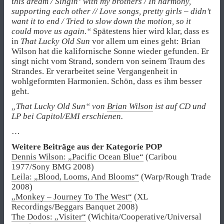
this dream / Singin‘ with my brothers / In harmony,
supporting each other // Love songs, pretty girls – didn’t
want it to end / Tried to slow down the motion, so it
could move us again.“
Spätestens hier wird klar, dass es
in
That Lucky Old Sun
vor allem um eines geht: Brian
Wilson hat die kalifornische Sonne wieder gefunden. Er
singt nicht vom Strand, sondern von seinem Traum des
Strandes. Er verarbeitet seine Vergangenheit in
wohlgeformten Harmonien. Schön, dass es ihm besser
geht.
„That Lucky Old Sun“ von
Brian Wilson
ist auf CD und
LP bei Capitol/EMI erschienen.
…
Weitere Beiträge aus der Kategorie POP
Dennis Wilson: „Pacific Ocean Blue“
(Caribou
1977/Sony BMG 2008)
Leila: „Blood, Looms, And Blooms“
(Warp/Rough Trade
2008)
„Monkey – Journey To The West“
(XL
Recordings/Beggars Banquet 2008)
The Dodos: „Visiter“
(Wichita/Cooperative/Universal