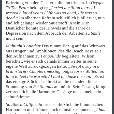
Befreiung von den Geistern, die ihn trieben. In
Oxygen
To The Brain
beklagt er
„I cried a million tears / I
wasted a lot of years / Life was so dead, life was so
dead.“
Im albernen Refrain schließlich jubiliert er, nun
endlich gelange wieder Sauerstoff in sein Hirn.
Deutlicher könnte der Hinweis auf die Jahre der
Depression nach dem Abbruch der Arbeiten zu
Smile
nicht sein.
Midnight’s Another Day
nimmt Bezug auf das Wirrwarr
aus Drogen und Ambitionen, das die Beach Boys seit
den Aufnahmen zu
Pet Sounds
begleitete. Wilson
berichtet, wie er sich damals immer weiter in seine
eigene Welt zurückgezogen hatte:
„Swept away in a
brainstorm / Chapters missing, pages torn / Waited too
long to feel the warmth / I had to chase the sun.“
Es ist
das einzige Stück, das direkt an die nachdenkliche
Stimmung von
Pet Sounds
anknüpft. Sein Gesang klingt
zerbrechlich, die Harmonie-Gesänge umschmeicheln
seine Stimme.
Southern California
fasst schließlich die himmlischen
Harmonien und Träume noch einmal zusammen:
„I had