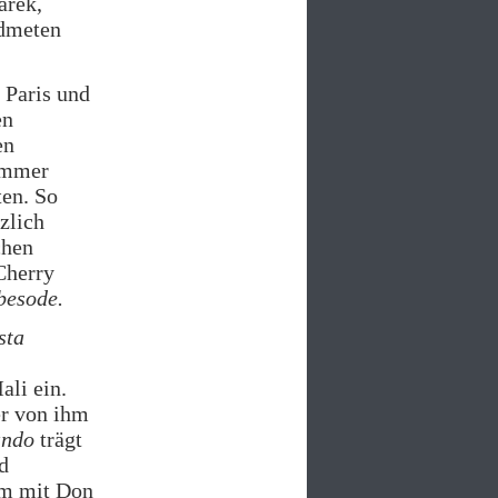
arek,
idmeten
 Paris und
en
en
 immer
ten. So
zlich
chen
Cherry
besode.
sta
ali ein.
er von ihm
ando
trägt
nd
sam mit Don