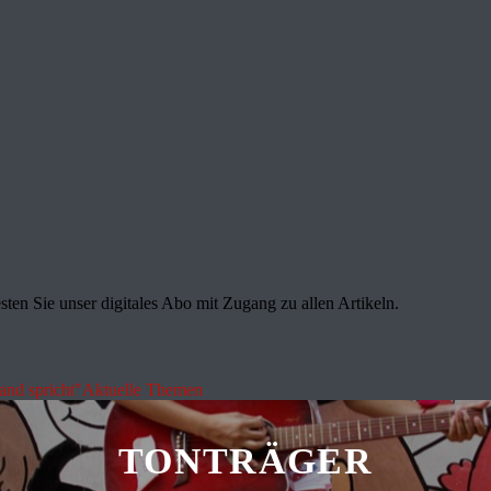
sten Sie unser digitales Abo mit Zugang zu allen Artikeln.
land spricht"
Aktuelle Themen
TONTRÄGER