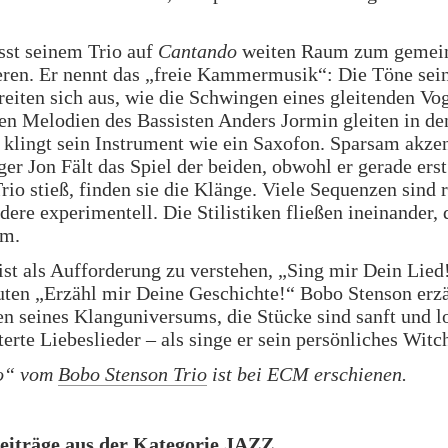
sst seinem Trio auf
Cantando
weiten Raum zum gemei
eren. Er nennt das „freie Kammermusik“: Die Töne sei
reiten sich aus, wie die Schwingen eines gleitenden Vog
en Melodien des Bassisten Anders Jormin gleiten in d
lingt sein Instrument wie ein Saxofon. Sparsam akzen
er Jon Fält das Spiel der beiden, obwohl er gerade erst
rio stieß, finden sie die Klänge. Viele Sequenzen sind 
ndere experimentell. Die Stilistiken fließen ineinander,
um.
ist als Aufforderung zu verstehen, „Sing mir Dein Lied
ten „Erzähl mir Deine Geschichte!“ Bobo Stenson erzä
n seines Klanguniversums, die Stücke sind sanft und l
terte Liebeslieder – als singe er sein persönliches Witc
o“ vom
Bobo Stenson Trio
ist bei ECM erschienen.
eiträge aus der Kategorie JAZZ