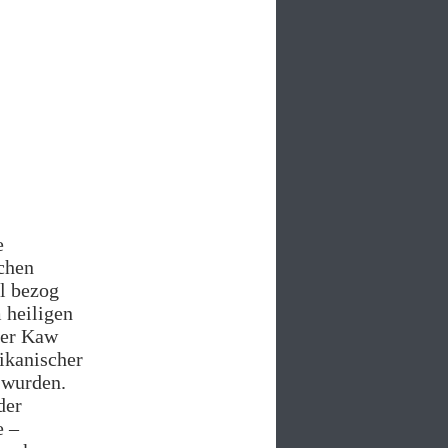
e
chen
el bezog
 heiligen
der Kaw
ikanischer
t wurden.
der
e –