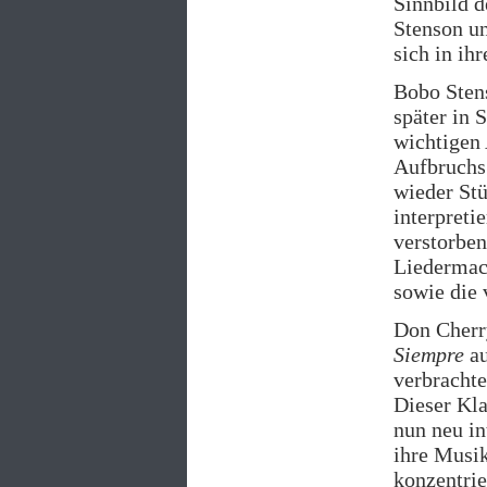
Sinnbild d
Stenson u
sich in ih
Bobo Stens
später in 
wichtigen 
Aufbruchs
wieder Stü
interpreti
verstorbe
Liedermac
sowie die
Don Cher
Siempre
au
verbrachte
Dieser Kla
nun neu in
ihre Musik
konzentrie