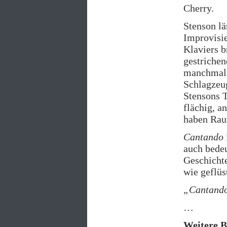
Cherry.
Stenson lä
Improvisi
Klaviers b
gestrichen
manchmal k
Schlagzeug
Stensons T
flächig, a
haben Ra
Cantando
auch bedeu
Geschichte
wie geflüs
„Cantand
…
Weitere B