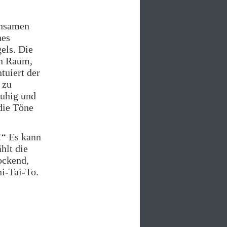
nsamen
nes
els. Die
en Raum,
tuiert der
 zu
ruhig und
 die Töne
!“ Es kann
hlt die
ockend,
hi-Tai-To.