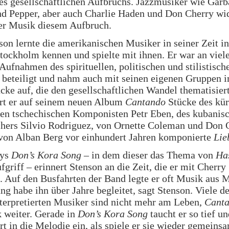
es gesellschaftlichen Aufbruchs. Jazzmusiker wie Garb
nd Pepper, aber auch Charlie Haden und Don Cherry w
rer Musik diesem Aufbruch.
on lernte die amerikanischen Musiker in seiner Zeit in
Stockholm kennen und spielte mit ihnen. Er war an viel
Aufnahmen des spirituellen, politischen und stilistisch
 beteiligt und nahm auch mit seinen eigenen Gruppen
cke auf, die den gesellschaftlichen Wandel thematisier
ert er auf seinem neuen Album
Cantando
Stücke des kür
nen tschechischen Komponisten Petr Eben, des kubanis
hers Silvio Rodriguez, von Ornette Coleman und Don 
 von Alban Berg vor einhundert Jahren komponierte
Lie
rys
Don’s Kora Song
– in dem dieser das Thema von
Ha
fgriff – erinnert Stenson an die Zeit, die er mit Cherry
. Auf den Busfahrten der Band legte er oft Musik aus M
ng habe ihn über Jahre begleitet, sagt Stenson. Viele d
terpretierten Musiker sind nicht mehr am Leben,
Cant
 weiter. Gerade in
Don’s Kora Song
taucht er so tief u
rt in die Melodie ein, als spiele er sie wieder gemein