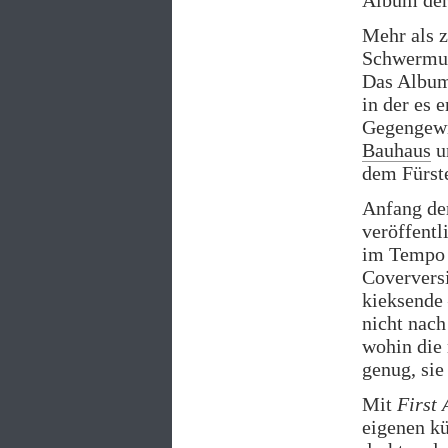
Album der
Mehr als z
Schwermut 
Das Album 
in der es 
Gegengewi
Bauhaus
u
dem Fürst
Anfang der
veröffentl
im Tempo 
Coververs
kieksende 
nicht nach
wohin die 
genug, sie
Mit
First
eigenen kü