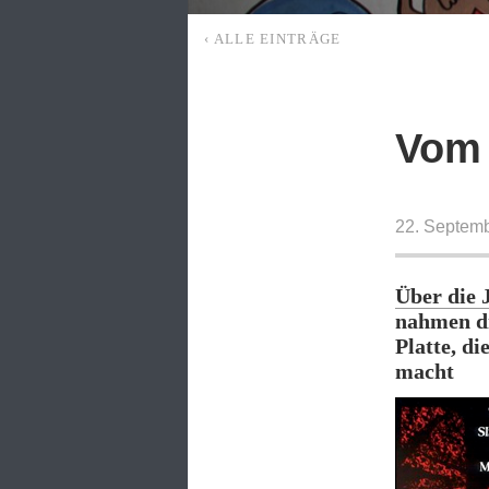
‹ ALLE EINTRÄGE
Vom 
22. Septem
Über die 
nahmen di
Platte, d
macht