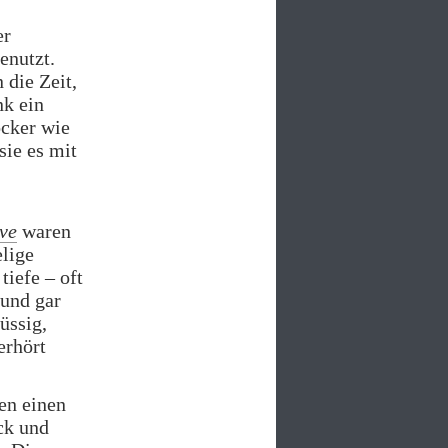
er
enutzt.
 die Zeit,
nk ein
ocker wie
sie es mit
ve
waren
elige
tiefe – oft
 und gar
üssig,
erhört
en einen
ck und