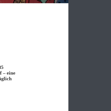
85
 – eine
äglich