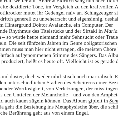
n Hall weiter auf. Andrew Eldritch sang nun noch tiefer
ielte dezidierte Töne, im Vergleich zu den kraftvollen
otikrocker mutet ihr Gedengel naiv an. Schlagzeuger s
ritch generell zu unbeherrscht und eigensinnig, desha
m Hintergrund Doktor Avalanche, ein Computer. Der
ende Rhythmus des
Titelstücks
und der Sirtaki in
Maria
h – so würde heute niemand mehr Sehnsucht oder Traue
eln. Die seit fünfzehn Jahren im Genre obligatorischen
mmen muss man hier nicht ertragen, die meisten Chöre
ehrfach aufgenommenen Stimme des Sängers. Das Albu
 produziert, heißt es heute oft. Vielleicht ist es gerade 
sind düster, doch weder nihilistisch noch martialisch. E
den unterschiedlichen Stadien des Scheiterns einer Bez
ender Wortlosigkeit, von Verletzungen, der misslinge
us den Untiefen der Melancholie – und von den Amphe
eid auch kaum zügeln können. Das Album gipfelt in
Som
 da geht die Beziehung ins Metaphysische über, die schl
iche Berührung geht aus von einem Engel.