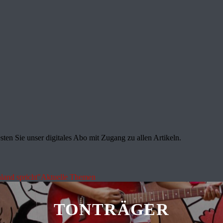
sten Sie unser digitales Abo mit Zugang zu allen Artikeln.
land spricht"
Aktuelle Themen
TONTRÄGER