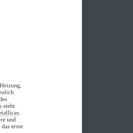
 Heizung,
eulich
des
s
steht
tallicas
.
ere und
, das erste