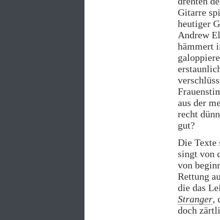
drehten de
Gitarre sp
heutiger G
Andrew Eld
hämmert i
galoppier
erstaunlic
verschlüss
Frauensti
aus der m
recht dünn
gut?
Die Texte 
singt von 
von beginn
Rettung a
die das L
Stranger
,
doch zärtl