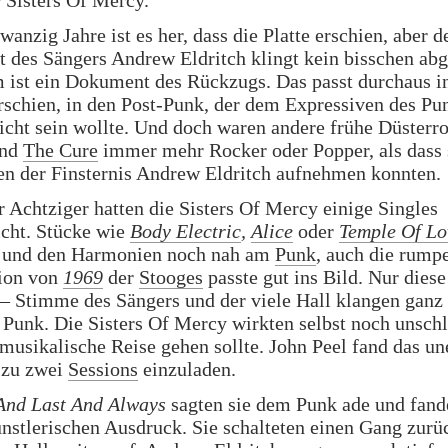
 Sisters Of Mercy.
wanzig Jahre ist es her, dass die Platte erschien, aber d
des Sängers Andrew Eldritch klingt kein bisschen abg
ist ein Dokument des Rückzugs. Das passt durchaus in
erschien, in den Post-Punk, der dem Expressiven des Pu
cht sein wollte. Und doch waren andere frühe Düsterr
nd
The Cure
immer mehr Rocker oder Popper, als dass 
en der Finsternis Andrew Eldritch aufnehmen konnten.
 Achtziger hatten die Sisters Of Mercy einige Singles
icht. Stücke wie
Body Electric
,
Alice
oder
Temple Of Lo
und den Harmonien noch nah am
Punk
, auch die rump
ion von
1969
der
Stooges
passte gut ins Bild. Nur diese 
– Stimme des Sängers und der viele Hall klangen ganz
 Punk. Die Sisters Of Mercy wirkten selbst noch unschl
musikalische Reise gehen sollte. John Peel fand das un
 zu zwei
Sessions
einzuladen.
 And Last And Always
sagten sie dem Punk ade und fand
nstlerischen Ausdruck. Sie schalteten einen Gang zurü