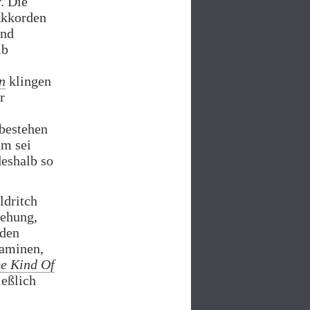
. Die
 Akkorden
ind
lb
n
klingen
r
 bestehen
m sei
deshalb so
ldritch
iehung,
nden
taminen,
e Kind Of
ießlich