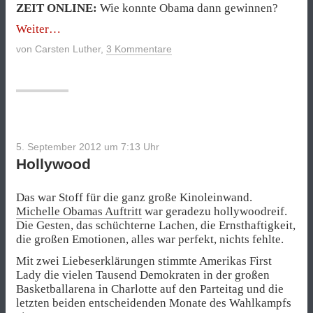
ZEIT ONLINE:
Wie konnte Obama dann gewinnen?
„Obama
Weiter
gewinnt
von
Carsten Luther
,
3 Kommentare
die
Wahl,
weil
er
in
Virginia
gewinnt“
5. September 2012 um 7:13
Uhr
Hollywood
Das war Stoff für die ganz große Kinoleinwand.
Michelle Obamas Auftritt
war geradezu hollywoodreif.
Die Gesten, das schüchterne Lachen, die Ernsthaftigkeit,
die großen Emotionen, alles war perfekt, nichts fehlte.
Mit zwei Liebeserklärungen stimmte Amerikas First
Lady die vielen Tausend Demokraten in der großen
Basketballarena in Charlotte auf den Parteitag und die
letzten beiden entscheidenden Monate des Wahlkampfs