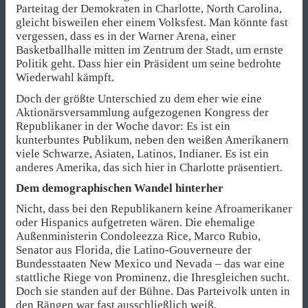
Parteitag der Demokraten in Charlotte, North Carolina,
gleicht bisweilen eher einem Volksfest. Man könnte fast
vergessen, dass es in der Warner Arena, einer
Basketballhalle mitten im Zentrum der Stadt, um ernste
Politik geht. Dass hier ein Präsident um seine bedrohte
Wiederwahl kämpft.
Doch der größte Unterschied zu dem eher wie eine
Aktionärsversammlung aufgezogenen Kongress der
Republikaner in der Woche davor: Es ist ein
kunterbuntes Publikum, neben den weißen Amerikanern
viele Schwarze, Asiaten, Latinos, Indianer. Es ist ein
anderes Amerika, das sich hier in Charlotte präsentiert.
Dem demographischen Wandel hinterher
Nicht, dass bei den Republikanern keine Afroamerikaner
oder Hispanics aufgetreten wären. Die ehemalige
Außenministerin Condoleezza Rice, Marco Rubio,
Senator aus Florida, die Latino-Gouverneure der
Bundesstaaten New Mexico und Nevada – das war eine
stattliche Riege von Prominenz, die Ihresgleichen sucht.
Doch sie standen auf der Bühne. Das Parteivolk unten in
den Rängen war fast ausschließlich weiß.