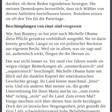
darüber, ob diese Reden irgendetwas bewegen. Die
meisten Demoskopen bezweifeln, dass sich Wähler von
diesen Auftritten beeinflussen lassen. Trotzdem setzen
sie oft den Ton für die Parteitage.
Beschimpfungen von einst sind vergessen
Wie Ann Romney
, so hat jetzt auch Michelle Obama
diese Pflicht geradezu vorbildhaft ausgeübt. Sie ist darin
bereits geschult. Längst ist sie ein politischer Rockstar
aus eigenem Recht. Weil sie in allem, was sie sagt und
tut, authentisch wirkt, fliegen ihr die Herzen zu.
Das war nicht immer so. Vor rund vier Jahren wurde sie
wegen einiger Bemerkungen als „unamerikanisch“ und
„unpatriotisch“ beschimpft. Michelle Obama hatte mit
Blick auf die dunklen Kapitel der amerikanischen
Geschichte gesagt, ihr Land könne manchmal „böse“
sein. Und ein anderes Mal meinte sie, die große
Unterstützung für ihren Mann mache sie „zum ersten
Mal“ richtig „stolz“ auf ihr Land. Zum ersten Mal?
Einige mochten sich über diesen Satz nicht beruhigen.
Doch das ist inzwischen Vergangenheit, jetzt genießt die
First Lady schwindelerregend hohe Beliebtheitswerte.