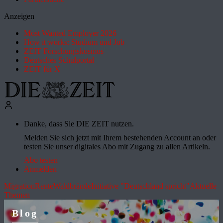
Anzeigen
Most Wanted Employer 2026
How it works: Studium und Job
ZEIT Forschungskosmos
Deutsches Schulportal
ZEIT für X
Danke, dass Sie DIE ZEIT nutzen.
Melden Sie sich jetzt mit Ihrem bestehenden Account an oder
testen Sie unser digitales Abo mit Zugang zu allen Artikeln.
Abo testen
Anmelden
Migration
Rente
Waldbrände
Initiative "Deutschland spricht"
Aktuelle
Themen
Blog