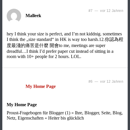
#7 — vor 12 Jahren
Malleek
hey I think your size is perfect, and I’m not kiddnig. sometimes
I think the „size standard“ in HK is way too harsh.12.你認為程
度最淺的痛苦是什麼 開會to me, meetings are super
dreadful…I think I’d prefer paper cut instead of sitting in a
room with 10+ people for 2 hours. LOL.
#6 — vor 12 Jahren
My Home Page
My Home Page
Proust-Fragebogen für Blogger (1) « Ihre, Blogger, Seite, Blog,
Netz, Eigenschaften « Heiter bis glücklich