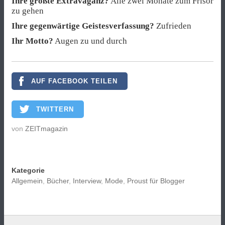
Ihre größte Extravaganz?
Alle zwei Monate zum Frisör
zu gehen
Ihre gegenwärtige Geistesverfassung?
Zufrieden
Ihr Motto?
Augen zu und durch
AUF FACEBOOK TEILEN
TWITTERN
von
ZEITmagazin
Kategorie
Allgemein
,
Bücher
,
Interview
,
Mode
,
Proust für Blogger