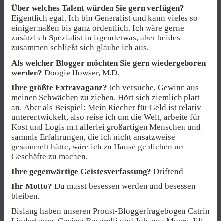
Über welches Talent würden Sie gern verfügen?
Eigentlich egal. Ich bin Generalist und kann vieles so
einigermaßen bis ganz ordentlich. Ich wäre gerne
zusätzlich Spezialist in irgendetwas, aber beides
zusammen schließt sich glaube ich aus.
Als welcher Blogger möchten Sie gern wiedergeboren
werden?
Doogie Howser, M.D.
Ihre größte Extravaganz?
Ich versuche, Gewinn aus
meinen Schwächen zu ziehen. Hört sich ziemlich platt
an. Aber als Beispiel: Mein Riecher für Geld ist relativ
unterentwickelt, also reise ich um die Welt, arbeite für
Kost und Logis mit allerlei großartigen Menschen und
sammle Erfahrungen, die ich nicht ansatzweise
gesammelt hätte, wäre ich zu Hause geblieben um
Geschäfte zu machen.
Ihre gegenwärtige Geistesverfassung?
Driftend.
Ihr Motto?
Du musst besessen werden und besessen
bleiben.
Bislang haben unseren Proust-Bloggerfragebogen
Catrin
Linderkamp
,
Cosima Bucarelli und Johanna Moers
,
Jill