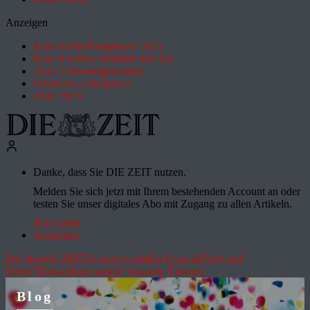
Anzeigen
Most Wanted Employer 2026
How it works: Studium und Job
ZEIT Forschungskosmos
Deutsches Schulportal
ZEIT für X
Danke, dass Sie DIE ZEIT nutzen.
Melden Sie sich jetzt mit Ihrem bestehenden Account an oder
testen Sie unser digitales Abo mit Zugang zu allen Artikeln.
Abo testen
Anmelden
Die aktuelle ZEIT
Drohnenvorfall in Leipzig
Hitze und
Dürre
"Deutschland spricht"
Aktuelle Themen
Blog