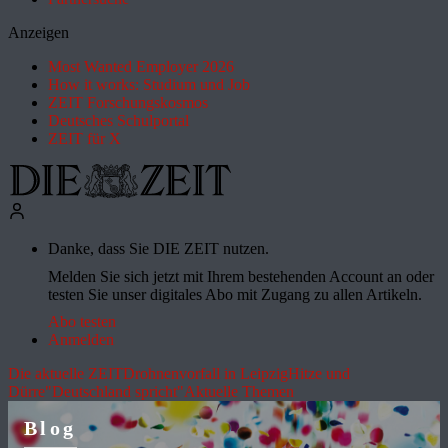
Anzeigen
Most Wanted Employer 2026
How it works: Studium und Job
ZEIT Forschungskosmos
Deutsches Schulportal
ZEIT für X
Danke, dass Sie DIE ZEIT nutzen.
Melden Sie sich jetzt mit Ihrem bestehenden Account an oder
testen Sie unser digitales Abo mit Zugang zu allen Artikeln.
Abo testen
Anmelden
Die aktuelle ZEIT
Drohnenvorfall in Leipzig
Hitze und
Dürre
"Deutschland spricht"
Aktuelle Themen
Blog