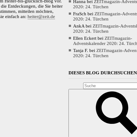
em Heiter-bis-glücklich-Blog vor.
Hanna
bei
ZEITmagazin-Advents
die Entdeckungen, die Sie heiter
2020: 24. Türchen
 stimmen, mitteilen möchten,
FraSch
bei
ZEITmagazin-Advents
sie einfach an:
heiter@zeit.de
2020: 24. Türchen
AnkA
bei
ZEITmagazin-Advents
2020: 24. Türchen
Ellen Eckert
bei
ZEITmagazin-
Adventskalender 2020: 24. Türc
Tanja F.
bei
ZEITmagazin-Advent
2020: 24. Türchen
DIESES BLOG DURCHSUCHE