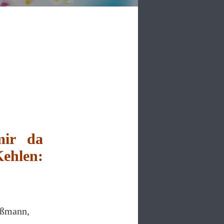
mir da
ehlen:
ußmann,
.