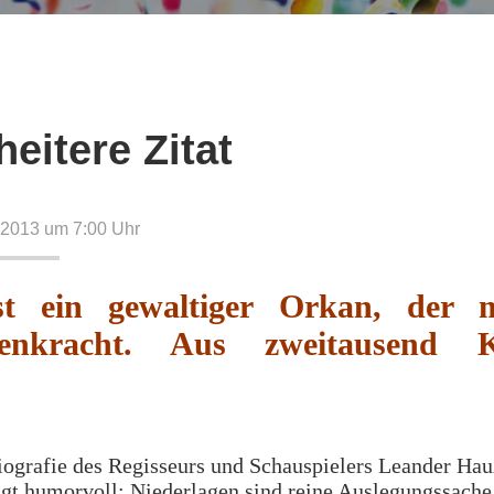
heitere Zitat
 2013 um 7:00
Uhr
st ein gewaltiger Orkan, der 
genkracht. Aus zweitausend K
iografie des Regisseurs und Schauspielers Leander Ha
gt humorvoll: Niederlagen sind reine Auslegungssache