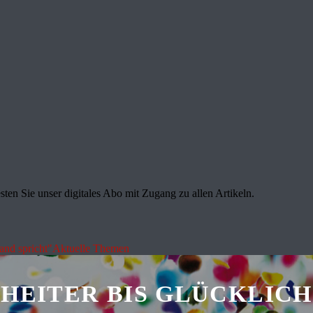
sten Sie unser digitales Abo mit Zugang zu allen Artikeln.
land spricht"
Aktuelle Themen
HEITER BIS GLÜCKLICH