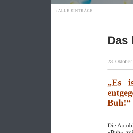
‹ ALLE EINTRÄGE
Das 
23. Oktober
„Es i
entge
Buh!“
Die Autob
»Buh«, zei