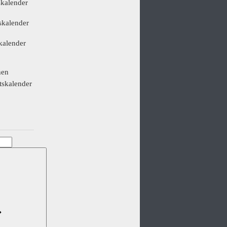
kalender
kalender
kalender
hen
skalender
N