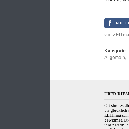
AUF F
von
ZEITma
Kategorie
Allgemein
,
ÜBER DIES
Oft sind es d
bis glücklich
ZEITmagazin 
gewidmet. Di
ihre persönl