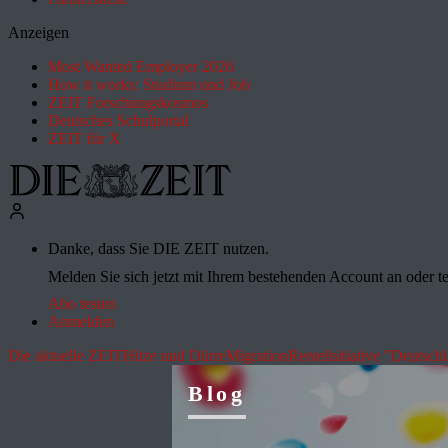
Anzeigen
Most Wanted Employer 2026
How it works: Studium und Job
ZEIT Forschungskosmos
Deutsches Schulportal
ZEIT für X
Danke, dass Sie DIE ZEIT nutzen.
Melden Sie sich jetzt mit Ihrem bestehenden Account an oder te
Abo testen
Anmelden
Die aktuelle ZEIT
Hitze und Dürre
Migration
Rente
Initiative "Deutsch
Blog