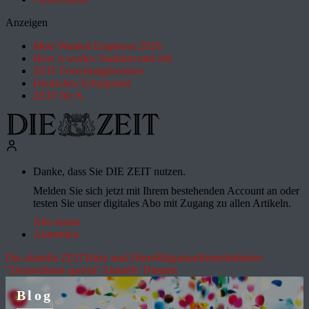
Anzeigen
Most Wanted Employer 2026
How it works: Studium und Job
ZEIT Forschungskosmos
Deutsches Schulportal
ZEIT für X
Danke, dass Sie DIE ZEIT nutzen.
Melden Sie sich jetzt mit Ihrem bestehenden Account an oder
testen Sie unser digitales Abo mit Zugang zu allen Artikeln.
Abo testen
Anmelden
Die aktuelle ZEIT
Hitze und Dürre
Migration
Rente
Initiative
"Deutschland spricht"
Aktuelle Themen
Blog