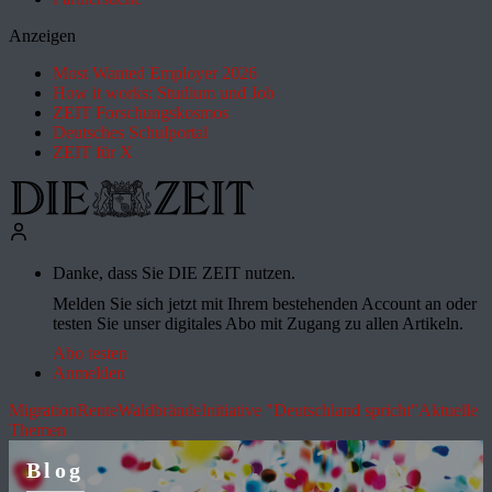
Anzeigen
Most Wanted Employer 2026
How it works: Studium und Job
ZEIT Forschungskosmos
Deutsches Schulportal
ZEIT für X
Danke, dass Sie DIE ZEIT nutzen.
Melden Sie sich jetzt mit Ihrem bestehenden Account an oder
testen Sie unser digitales Abo mit Zugang zu allen Artikeln.
Abo testen
Anmelden
Migration
Rente
Waldbrände
Initiative "Deutschland spricht"
Aktuelle
Themen
Blog