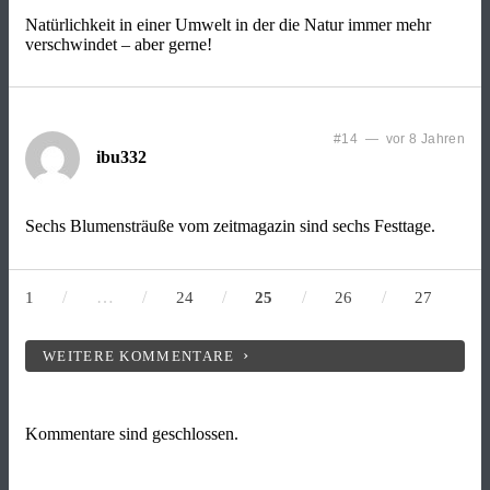
Natürlichkeit in einer Umwelt in der die Natur immer mehr
verschwindet – aber gerne!
#14 — vor 8 Jahren
ibu332
Sechs Blumensträuße vom zeitmagazin sind sechs Festtage.
/
…
/
/
/
/
1
24
25
26
27
WEITERE KOMMENTARE
Kommentare sind geschlossen.