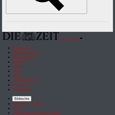
Nach oben
Impressum
Hilfe & Kontakt
Unternehmen
Karriere
Presse
Jobs
Shop
ZEIT REISEN
Inserieren
Mediadaten
Bildrechte
Rechte & Lizenzen
AGB
Erklärung zur Barrierefreiheit