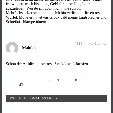
ich weigere mich bis heute, Geld für diese Ungeheur
auszugeben. Wusste ich doch nicht, wie stilvoll
Mehrfachstecker sein können! Ich bin verliebt in diesen rosa
Würfel. Möge er mit etwas Glück bald meine Lautsprecher und
Schreibtischlampe füttern.
#335 — vor 6 Jahren
Maluko
Schon der Anblick dieser rosa Steckdose elektrisiert…
/
…
/
/
/
/
…
1
8
9
10
/
43
WEITERE KOMMENTARE