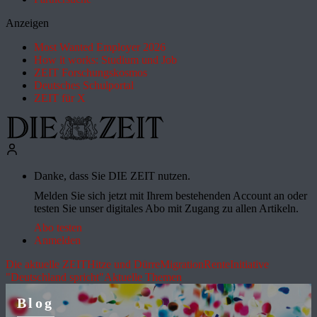
Anzeigen
Most Wanted Employer 2026
How it works: Studium und Job
ZEIT Forschungskosmos
Deutsches Schulportal
ZEIT für X
Danke, dass Sie DIE ZEIT nutzen.
Melden Sie sich jetzt mit Ihrem bestehenden Account an oder
testen Sie unser digitales Abo mit Zugang zu allen Artikeln.
Abo testen
Anmelden
Die aktuelle ZEIT
Hitze und Dürre
Migration
Rente
Initiative
"Deutschland spricht"
Aktuelle Themen
Blog