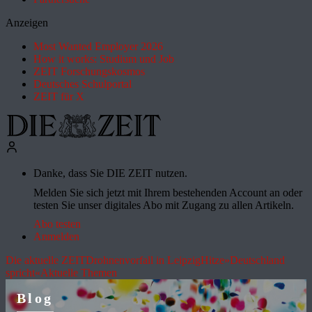
Anzeigen
Most Wanted Employer 2026
How it works: Studium und Job
ZEIT Forschungskosmos
Deutsches Schulportal
ZEIT für X
Danke, dass Sie DIE ZEIT nutzen.
Melden Sie sich jetzt mit Ihrem bestehenden Account an oder
testen Sie unser digitales Abo mit Zugang zu allen Artikeln.
Abo testen
Anmelden
Die aktuelle ZEIT
Drohnenvorfall in Leipzig
Hitze
»Deutschland
spricht«
Aktuelle Themen
Blog