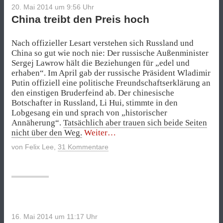
20. Mai 2014 um 9:56
Uhr
China treibt den Preis hoch
Nach offizieller Lesart verstehen sich Russland und
China so gut wie noch nie: Der russische Außenminister
Sergej Lawrow hält die Beziehungen für „edel und
erhaben“. Im April gab der russische Präsident Wladimir
Putin offiziell eine politische Freundschaftserklärung an
den einstigen Bruderfeind ab. Der chinesische
Botschafter in Russland, Li Hui, stimmte in den
Lobgesang ein und sprach von „historischer
Annäherung“.
Tatsächlich aber trauen sich beide Seiten
„China
nicht über den Weg.
Weiter
treibt
von
Felix Lee
,
31 Kommentare
den
Preis
hoch“
16. Mai 2014 um 11:17
Uhr