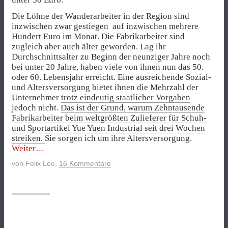
Die Löhne der Wanderarbeiter in der Region sind
inzwischen zwar gestiegen auf inzwischen mehrere
Hundert Euro im Monat. Die Fabrikarbeiter sind
zugleich aber auch älter geworden. Lag ihr
Durchschnittsalter zu Beginn der neunziger Jahre noch
bei unter 20 Jahre, haben viele von ihnen nun das 50.
oder 60. Lebensjahr erreicht. Eine ausreichende Sozial-
und Altersversorgung bietet ihnen die Mehrzahl der
Unternehmer
trotz eindeutig staatlicher Vorgaben
jedoch nicht.
Das ist der Grund, warum Zehntausende
Fabrikarbeiter beim weltgrößten Zulieferer für Schuh-
und Sportartikel Yue Yuen Industrial seit drei Wochen
streiken.
Sie sorgen ich um ihre Altersversorgung.
„China
Weiter
hat
von
Felix Lee
,
16 Kommentare
ein
riesiges
Rentenproblem“