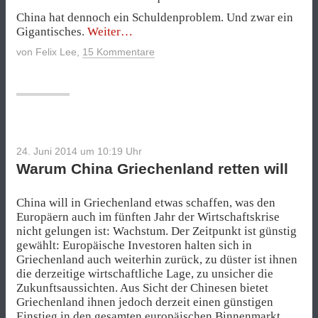
China hat dennoch ein Schuldenproblem. Und zwar ein
„China
Gigantisches.
Weiter
bekämpft
von
Felix Lee
,
15 Kommentare
Schulden
mit
Schulden“
24. Juni 2014 um 10:19
Uhr
Warum China Griechenland retten will
China will in Griechenland etwas schaffen, was den
Europäern auch im fünften Jahr der Wirtschaftskrise
nicht gelungen ist: Wachstum. Der Zeitpunkt ist günstig
gewählt: Europäische Investoren halten sich in
Griechenland auch weiterhin zurück, zu düster ist ihnen
die derzeitige wirtschaftliche Lage, zu unsicher die
Zukunftsaussichten. Aus Sicht der Chinesen bietet
Griechenland ihnen jedoch derzeit einen günstigen
Einstieg in den gesamten europäischen Binnenmarkt.