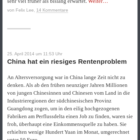
„China
sehr viel früher als bislang erwartet.
Weiter
wird
von
Felix Lee
,
14 Kommentare
weltgrößte
Wirtschaftsmach
25. April 2014 um 11:53
Uhr
China hat ein riesiges Rentenproblem
An Altersversorgung war in China lange Zeit nicht zu
denken. Als ab den frühen neunziger Jahren Millionen
von jungen Chinesinnen und Chinesen vom Land in die
Industrieregionen der südchinesischen Provinz
Guangdong zogen, um in den eilig hochgezogenen
Fabriken am Perflussdelta einen Job zu finden, waren sie
froh, überhaupt eine Einkommensquelle zu haben. Sie
erhielten wenige Hundert Yuan im Monat, umgerechnet
unter 50 Euro.