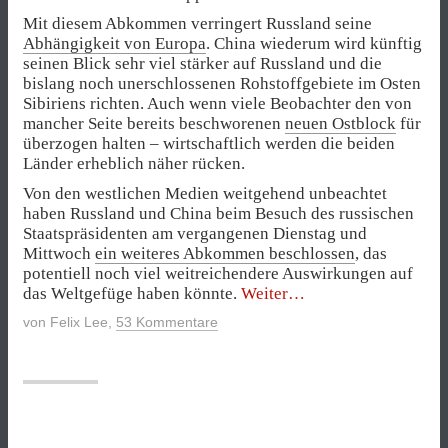
Mit diesem Abkommen verringert Russland seine
Abhängigkeit von Europa
. China wiederum wird künftig
seinen Blick sehr viel stärker auf Russland und die
bislang noch unerschlossenen Rohstoffgebiete im Osten
Sibiriens richten. Auch wenn viele Beobachter den von
mancher Seite bereits beschworenen
neuen Ostblock
für
überzogen halten – wirtschaftlich werden die beiden
Länder erheblich näher rücken.
Von den westlichen Medien weitgehend unbeachtet
haben Russland und China beim Besuch des russischen
Staatspräsidenten am vergangenen Dienstag und
Mittwoch
ein weiteres Abkommen beschlossen
, das
potentiell noch viel weitreichendere Auswirkungen auf
„China
das Weltgefüge haben könnte.
Weiter
und
von
Felix Lee
,
53 Kommentare
Russland
wollen
den
Dollar
entmachten“