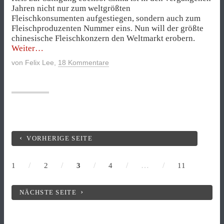
Jahren nicht nur zum weltgrößten
Fleischkonsumenten aufgestiegen, sondern auch zum
Fleischproduzenten Nummer eins. Nun will der größte
chinesische Fleischkonzern den Weltmarkt erobern.
„China
Weiter
erobert
von
Felix Lee
,
18 Kommentare
den
Schweinefleisch-
Weltmarkt“
VORHERIGE SEITE
/
/
/
/
…
/
1
2
3
4
11
NÄCHSTE SEITE