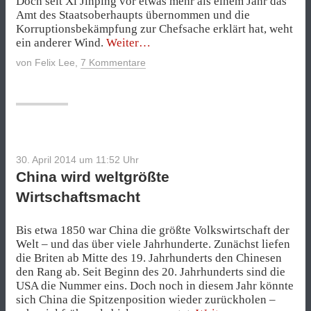
Doch seit Xi Jinping vor etwas mehr als einem Jahr das
Amt des Staatsoberhaupts übernommen und die
Korruptionsbekämpfung zur Chefsache erklärt hat, weht
„Chinas
ein anderer Wind.
Weiter
Korruptionsbekämpfung
von
Felix Lee
,
7 Kommentare
trifft
nun
auch
Ausländer“
30. April 2014 um 11:52
Uhr
China wird weltgrößte
Wirtschaftsmacht
Bis etwa 1850 war China die größte Volkswirtschaft der
Welt – und das über viele Jahrhunderte. Zunächst liefen
die Briten ab Mitte des 19. Jahrhunderts den Chinesen
den Rang ab. Seit Beginn des 20. Jahrhunderts sind die
USA die Nummer eins. Doch noch in diesem Jahr könnte
sich China die Spitzenposition wieder zurückholen –