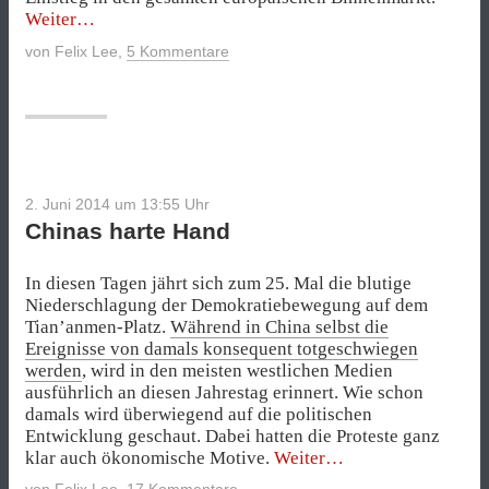
„Warum
Weiter
China
von
Felix Lee
,
5 Kommentare
Griechenland
retten
will“
2. Juni 2014 um 13:55
Uhr
Chinas harte Hand
In diesen Tagen jährt sich zum 25. Mal die blutige
Niederschlagung der Demokratiebewegung auf dem
Tian’anmen-Platz.
Während in China selbst die
Ereignisse von damals konsequent totgeschwiegen
werden
, wird in den meisten westlichen Medien
ausführlich an diesen Jahrestag erinnert. Wie schon
damals wird überwiegend auf die politischen
Entwicklung geschaut. Dabei hatten die Proteste ganz
„Chinas
klar auch ökonomische Motive.
Weiter
harte
von
Felix Lee
,
17 Kommentare