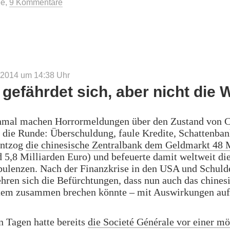
ee
,
9 Kommentare
er“
 2014 um 14:38
Uhr
gefährdet sich, aber nicht die W
nmal machen Horrormeldungen über den Zustand von C
 die Runde: Überschuldung, faule Kredite, Schattenba
entzog
die chinesische Zentralbank dem Geldmarkt 48 
d 5,8 Milliarden Euro) und befeuerte damit weltweit di
bulenzen. Nach der Finanzkrise in den USA und Schulde
ren sich die Befürchtungen, dass nun auch das chines
tem zusammen brechen könnte – mit Auswirkungen auf
n Tagen hatte bereits
die Societé Générale vor einer m