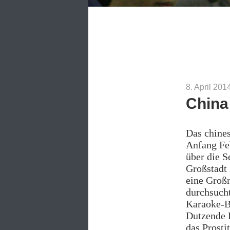
8. April 20
China
Das chines
Anfang Fe
über die S
Großstadt 
eine Großr
durchsucht
Karaoke-B
Dutzende P
das Prosti