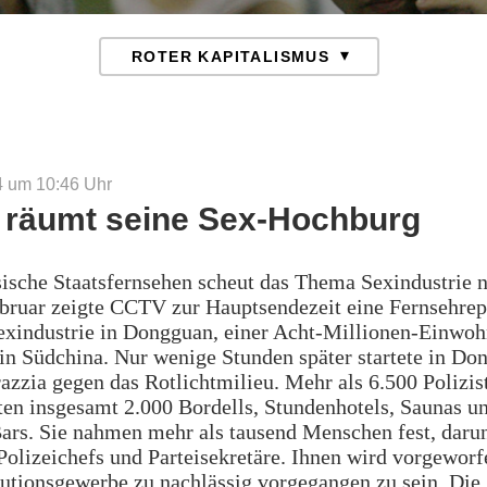
14 um 10:46
Uhr
 räumt seine Sex-Hochburg
ische Staatsfernsehen scheut das Thema Sexindustrie n
bruar zeigte CCTV zur Hauptsendezeit eine Fernsehrep
exindustrie in Dongguan, einer Acht-Millionen-Einwoh
in Südchina. Nur wenige Stunden später startete in Do
azzia gegen das Rotlichtmilieu. Mehr als 6.500 Polizis
en insgesamt 2.000 Bordells, Stundenhotels, Saunas u
ars. Sie nahmen mehr als tausend Menschen fest, daru
olizeichefs und Parteisekretäre. Ihnen wird vorgeworf
tutionsgewerbe zu nachlässig vorgegangen zu sein. Die 