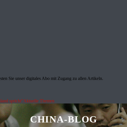
sten Sie unser digitales Abo mit Zugang zu allen Artikeln.
land spricht"
Aktuelle Themen
CHINA-BLOG