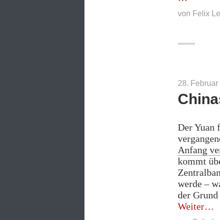
von
Felix L
28. Februar
China
Der Yuan f
vergangen
Anfang ve
kommt übe
Zentralban
werde – wa
der Grund 
„Ch
Weiter
Yua