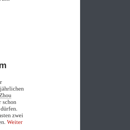
em
r
jährlichen
 Zhou
r schon
 dürfen.
hsten zwei
„China
en.
Weiter
revolutioniert