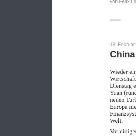
von
Felix L
Pok
18. Februar
China 
Wieder ei
Wirtschaft
Dienstag 
Yuan
(run
neuen Tur
Europa meh
Finanzsys
Welt.
Vor einige