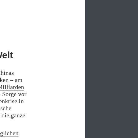
elt
hinas
nken – am
Milliarden
e Sorge vor
nkrise in
ische
 die ganze
öglichen