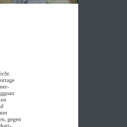
icht.
ortage
ner-
ngguan
ten
nd
nter
en, gegen
Anti-