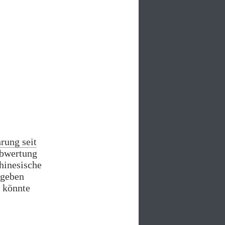
sein
Finanzsystem“
rung seit
Abwertung
hinesische
igeben
s könnte