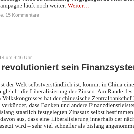
„China
Kampagne läuft noch weiter.
Weiter
räumt
ee
,
15 Kommentare
seine
Sex-
Hochburg“
14 um 9:46
Uhr
 revolutioniert sein Finanzsyst
t der Welt selbstverständlich ist, kommt in China eine
 gleich: die Liberalisierung der Zinsen. Am Rande des 
n Volkskongresses hat der
chinesische Zentralbankchef
n
verkündet, dass Banken und andere Finanzdienstleiste
islang staatlich festgelegten Zinssatz selbst bestimmen
davon aus, dass eine Liberalisierung innerhalb der näc
setzt wird – sehr viel schneller als bislang angenomm