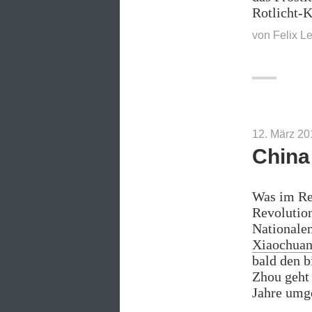
Rotlicht-
von
Felix L
12. März 20
China
Was im Res
Revolution
Nationale
Xiaochua
bald den b
Zhou geht 
Jahre umge