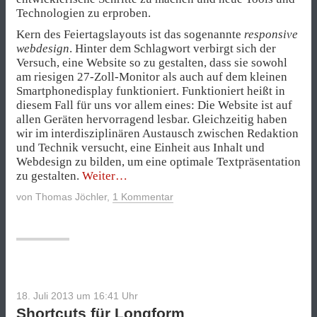
Technologien zu erproben.
Kern des Feiertagslayouts ist das sogenannte
responsive
webdesign
. Hinter dem Schlagwort verbirgt sich der
Versuch, eine Website so zu gestalten, dass sie sowohl
am riesigen 27-Zoll-Monitor als auch auf dem kleinen
Smartphonedisplay funktioniert. Funktioniert heißt in
diesem Fall für uns vor allem eines: Die Website ist auf
allen Geräten hervorragend lesbar. Gleichzeitig haben
wir im interdisziplinären Austausch zwischen Redaktion
und Technik versucht, eine Einheit aus Inhalt und
Webdesign zu bilden, um eine optimale Textpräsentation
„Technik
zu gestalten.
Weiter
hinter
von
Thomas Jöchler
,
1 Kommentar
„100
Jahre
Tour
de
France““
18. Juli 2013 um 16:41
Uhr
Shortcuts für Longform