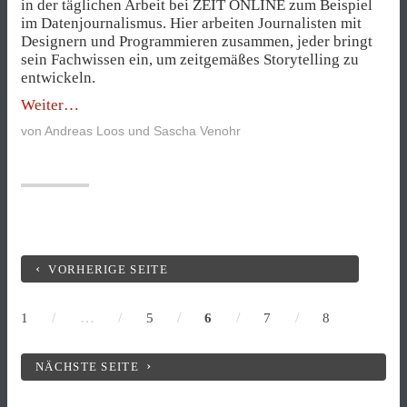
in der täglichen Arbeit bei ZEIT ONLINE zum Beispiel
im Datenjournalismus. Hier arbeiten Journalisten mit
Designern und Programmieren zusammen, jeder bringt
sein Fachwissen ein, um zeitgemäßes Storytelling zu
entwickeln.
„Hack
Weiter
the
von
Andreas Loos und Sascha Venohr
newsroom!“
VORHERIGE SEITE
/
…
/
/
/
/
1
5
6
7
8
NÄCHSTE SEITE