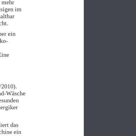
t mehr
ssigen im
altbar
cht.
er ein
ko-
Eine
/2010).
rad-Wäsche
Gesunden
ergiker
iert das
hine ein