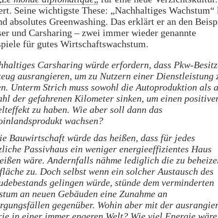
rt. Seine wichtigste These: „Nachhaltiges Wachstum“ h
d absolutes Greenwashing. Das erklärt er an den Beisp
ser und Carsharing – zwei immer wieder genannte
piele für gutes Wirtschaftswachstum.
haltiges Carsharing würde erfordern, dass Pkw-Besitz
eug ausrangieren, um zu Nutzern einer Dienstleistung 
n. Unterm Strich muss sowohl die Autoproduktion als 
ahl der gefahrenen Kilometer sinken, um einen positive
teffekt zu haben. Wie aber soll dann das
oinlandsprodukt wachsen?
ie Bauwirtschaft würde das heißen, dass für jedes
zliche Passivhaus ein weniger energieeffizientes Haus
eißen wäre. Andernfalls nähme lediglich die zu beheiz
läche zu. Doch selbst wenn ein solcher Austausch des
debestands gelingen würde, stünde dem verminderten
stum an neuen Gebäuden eine Zunahme an
rgungsfällen gegenüber. Wohin aber mit der ausrangie
ie in einer immer engeren Welt? Wie viel Energie wäre