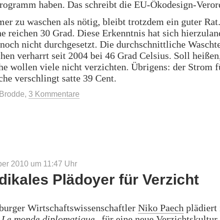
rogramm haben. Das schreibt die EU-Ökodesign-Veror
er zu waschen als nötig, bleibt trotzdem ein guter Rat
 reichen 30 Grad. Diese Erkenntnis hat sich hierzulan
 noch nicht durchgesetzt. Die durchschnittliche Wasch
hen verharrt seit 2004 bei 46 Grad Celsius. Soll heißen
 wollen viele nicht verzichten. Übrigens: der Strom f
e verschlingt satte 39 Cent.
 Brodde
,
3 Kommentare
ber 2010 um 11:47
Uhr
dikales Plädoyer für Verzicht
burger Wirtschaftswissenschaftler
Niko Paech
plädiert
„
Le monde diplomatique
„
für eine neue Verzichtskultur