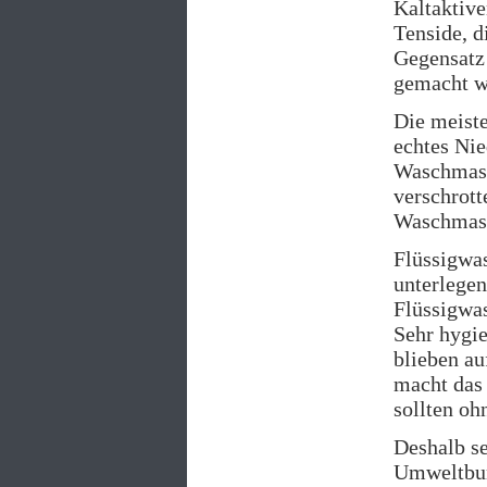
Kaltaktive
Tenside, d
Gegensatz 
gemacht we
Die meist
echtes Ni
Waschmasc
verschrott
Waschmasch
Flüssigwas
unterlegen
Flüssigwas
Sehr hygie
blieben a
macht das 
sollten oh
Deshalb se
Umweltbun