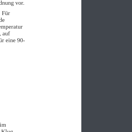
dnung vor.
. Für
de
temperatur
, auf
ür eine 90-
 im
. Klug