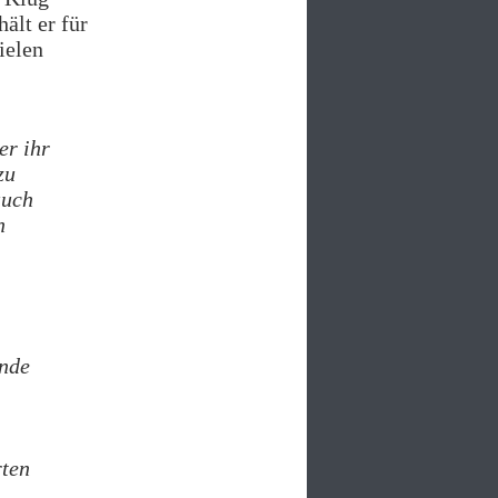
ält er für
ielen
er ihr
zu
auch
n
ende
rten