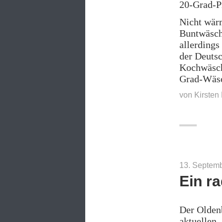
20-Grad-P
Nicht wärm
Buntwäsche
allerdings
der Deutsc
Kochwäsche
Grad-Wäsch
von
Kirsten
13. Septem
Ein ra
Der Olden
aktuellen