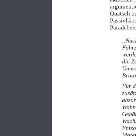
argumentie
Quatsch un
Passivhäu
Paradebeis
„Nach
Fahrz
werde
die Z
Umwel
Brutt
Für d
zusät
abzur
Wohnf
Gebäu
Wach
Entso
Mater