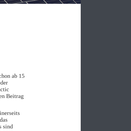
schon ab 15
 der
ctic
en Beitrag
nerseits
 das
s sind