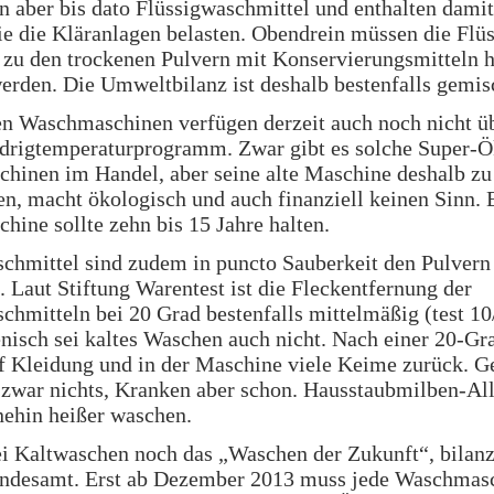
n aber bis dato Flüssigwaschmittel und enthalten dami
ie die Kläranlagen belasten. Obendrein müssen die Flü
zu den trockenen Pulvern mit Konservierungsmitteln h
rden. Die Umweltbilanz ist deshalb bestenfalls gemis
en Waschmaschinen verfügen derzeit auch noch nicht üb
edrigtemperaturprogramm. Zwar gibt es solche Super-Ö
hinen im Handel, aber seine alte Maschine deshalb zu
en, macht ökologisch und auch finanziell keinen Sinn. 
ine sollte zehn bis 15 Jahre halten.
chmittel sind zudem in puncto Sauberkeit den Pulvern
. Laut Stiftung Warentest ist die Fleckentfernung der
chmitteln bei 20 Grad bestenfalls mittelmäßig (test 10
nisch sei kaltes Waschen auch nicht. Nach einer 20-G
uf Kleidung und in der Maschine viele Keime zurück. 
zwar nichts, Kranken aber schon. Hausstaubmilben-All
nehin heißer waschen.
i Kaltwaschen noch das „Waschen der Zukunft“, bilanz
desamt. Erst ab Dezember 2013 muss jede Waschmasc