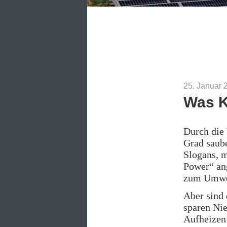
25. Januar 
Was K
Durch die 
Grad saube
Slogans, m
Power“ ang
zum Umwel
Aber sind 
sparen Nie
Aufheizen 