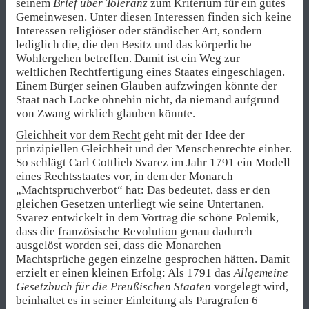
seinem
Brief über Toleranz
zum Kriterium für ein gutes
Gemeinwesen. Unter diesen Interessen finden sich keine
Interessen religiöser oder ständischer Art, sondern
lediglich die, die den Besitz und das körperliche
Wohlergehen betreffen. Damit ist ein Weg zur
weltlichen Rechtfertigung eines Staates eingeschlagen.
Einem Bürger seinen Glauben aufzwingen könnte der
Staat nach Locke ohnehin nicht, da niemand aufgrund
von Zwang wirklich glauben könnte.
Gleichheit vor dem Recht
geht mit der Idee der
prinzipiellen Gleichheit und der Menschenrechte einher.
So schlägt Carl Gottlieb Svarez im Jahr 1791 ein Modell
eines Rechtsstaates vor, in dem der Monarch
„Machtspruchverbot“ hat: Das bedeutet, dass er den
gleichen Gesetzen unterliegt wie seine Untertanen.
Svarez entwickelt in dem Vortrag die schöne Polemik,
dass die
französische Revolution
genau dadurch
ausgelöst worden sei, dass die Monarchen
Machtsprüche gegen einzelne gesprochen hätten. Damit
erzielt er einen kleinen Erfolg: Als 1791 das
Allgemeine
Gesetzbuch für die Preußischen Staaten
vorgelegt wird,
beinhaltet es in seiner Einleitung als Paragrafen 6