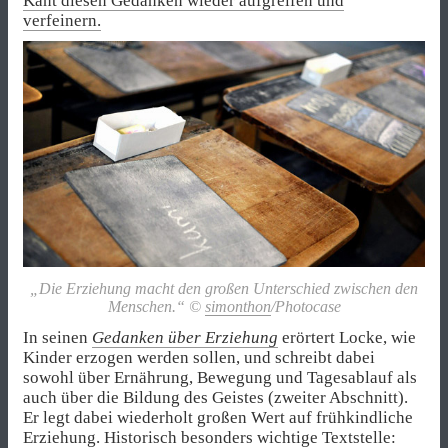
Kant diesen Gedanken wieder aufgreifen und
verfeinern.
„Die Erziehung macht den großen Unterschied zwischen den
Menschen.“ ©
simonthon
/Photocase
In seinen
Gedanken über Erziehung
erörtert Locke, wie
Kinder erzogen werden sollen, und schreibt dabei
sowohl über Ernährung, Bewegung und Tagesablauf als
auch über die Bildung des Geistes (zweiter Abschnitt).
Er legt dabei wiederholt großen Wert auf frühkindliche
Erziehung. Historisch besonders wichtige Textstelle: