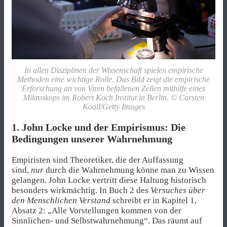
In allen Disziplinen der Wissenschaft spielen empirische
Methoden eine wichtige Rolle. Das Bild zeigt die empirische
Erforschung an von Viren befallenen Zellen mithilfe eines
Mikroskops im Robert Koch Institut in Berlin. © Carsten
Koall/Getty Images
1. John Locke und der Empirismus: Die
Bedingungen unserer Wahrnehmung
Empiristen sind Theoretiker, die der Auffassung
sind,
nur
durch die Wahrnehmung könne man zu Wissen
gelangen. John Locke vertritt diese Haltung historisch
besonders wirkmächtig. In Buch 2 des
Versuches über
den Menschlichen Verstand
schreibt er in Kapitel 1,
Absatz 2: „Alle Vorstellungen kommen von der
Sinnlichen- und Selbstwahrnehmung“. Das räumt auf