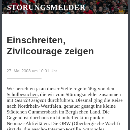
STÖRUNGSMELDER
Einschreiten,
Zivilcourage zeigen
27. Mai 2008 um 10:01
Uhr
Wir berichten ja an dieser Stelle regelmäßig von den
Schulbesuchen
, die wir vom Störungsmelder zusammen
mit
Gesicht zeigen!
durchführen. Diesmal ging die Reise
nach Nordrhein-Westfalen, genauer gesagt ins kleine
Städtchen Gummersbach im Bergischen Land. Die
Gegend ist durchaus nicht unbefleckt in punkto
Neonazi-Aktivitäten. Die OBW (Oberbergische Wacht)
sitzt da, die Fascho-Internet-Postille
Nationales