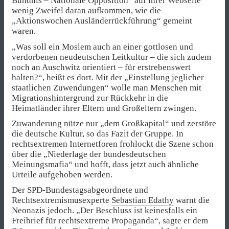
Bündnis – Nationale Opposition“ auf ihrer Webseite
wenig Zweifel daran aufkommen, wie die
„Aktionswochen Ausländerrückführung“ gemeint
waren.
„Was soll ein Moslem auch an einer gottlosen und
verdorbenen neudeutschen Leitkultur – die sich zudem
noch an Auschwitz orientiert – für erstrebenswert
halten?“, heißt es dort. Mit der „Einstellung jeglicher
staatlichen Zuwendungen“ wolle man Menschen mit
Migrationshintergrund zur Rückkehr in die
Heimatländer ihrer Eltern und Großeltern zwingen.
Zuwanderung nütze nur „dem Großkapital“ und zerstöre
die deutsche Kultur, so das Fazit der Gruppe. In
rechtsextremen Internetforen frohlockt die Szene schon
über die „Niederlage der bundesdeutschen
Meinungsmafia“ und hofft, dass jetzt auch ähnliche
Urteile aufgehoben werden.
Der SPD-Bundestagsabgeordnete und
Rechtsextremismusexperte
Sebastian Edathy
warnt die
Neonazis jedoch. „Der Beschluss ist keinesfalls ein
Freibrief für rechtsextreme Propaganda“, sagte er dem