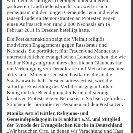
wirft dem 59-jährigen Theologen unter anderem
„schweren Landfriedensbruch“ vor, weil er sich
gemeinsam mit der Jungen Gemeinde Jena und vielen
tausend anderen Demonstranten an Protesten gegen
einen Aufmarsch von rund 2.000 Neonazis am 19.
Februar 2011 in Dresden beteiligt hatte.
Die Postkartenaktion zeigt die Vielfalt religiös
motivierten Engagements gegen Rassismus und
Neonazis. Sie porträtiert fünf Frauen und Männer aus
unterschiedlichen evangelischen Landeskirchen, die wie
Lothar König aufgrund ihres christlichen Glaubens für
die Verteidigung von Demokratie und Menschenrechten
aktiv sind. Mit einer sechsten Postkarte, die an die
Staatsanwaltschaft Dresden adressiert ist, wird die
sofortige Einstellung des Verfahrens gegen Lothar
König und die Beendigung der Kriminalisierung
kreativen Protests gegen Neonazis in Sachsen gefordert.
Stimmen der porträtierten Personen auf den Postkarten:
Monika Astrid Kittler, Religions- und
Gemeindepädagogin in Frankfurt a.M. und Mitglied
der Synode der Evangelischen Kirche in Deutschland
„Wir brauchen Orte, an denen wir Verachtung und Hass