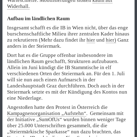
Warteschleife. Mobilisierungen stoßen
kaum auf
Widerhall.
Aufbau im ländlichen Raum
Insgesamt schafft es die IB in Wien nicht, über das enge
burschenschaftliche Milieu ihrer zentralen Kader hinaus
zu rekrutieren (Mehr dazu findet ihr
hier
und
hier)
Ganz
anders in der Steiermark.
Dort hat es die Gruppe offenbar insbesondere im
ländlichen Raum geschafft, Strukturen aufzubauen.
Allein im Juni kündigt die IB Stammtische in elf
verschiedenen Orten der Steiermark an. Für den 1. Juli
will sie nun auch einen Aufmarsch in der
Landeshauptstadt Graz durchführen. Doch auch in der
Steiermark setzte es mit der Kündigung des Kontos nun
eine Niederlage.
Angestoßen hatte den Protest in Österreich die
Kampagnenorganisation „Aufstehn“
. Gemeinsam mit
der Initiative „SumOfUs“ wurden binnen weniger Tage
über 25.000 Unterschriften gesammelt, die die
„Steiermärkische Sparkasse“ nun dazu brachten, das