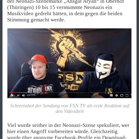
der Neonazi-Szenemarke „Ansgar Aryan“ in Oberhof
(Thüringen) 10 bis 15 vermummte Neonazis ein
Musikvideo gedreht hätten, in dem gegen die beiden
Stimmung gemacht werde.
Schreenshot der Sendung von FSN.TV als erste Reaktion auf
den Videodreh
Viel wurde seither in der Neonazi-Szene spekuliert, wer
hier einen Angriff vorbereiten würde. Gleichzeitig
wurde über anonyme Facebook-Profile ein Download-