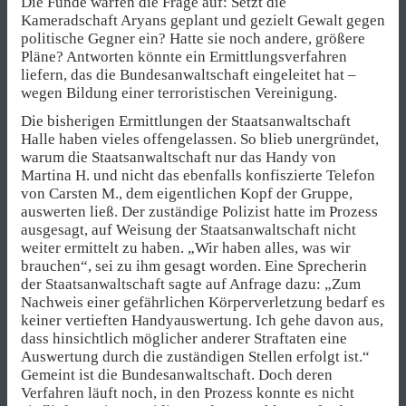
Die Funde warfen die Frage auf: Setzt die
Kameradschaft Aryans geplant und gezielt Gewalt gegen
politische Gegner ein? Hatte sie noch andere, größere
Pläne? Antworten könnte ein Ermittlungsverfahren
liefern, das die Bundesanwaltschaft eingeleitet hat –
wegen Bildung einer terroristischen Vereinigung.
Die bisherigen Ermittlungen der Staatsanwaltschaft
Halle haben vieles offengelassen. So blieb unergründet,
warum die Staatsanwaltschaft nur das Handy von
Martina H. und nicht das ebenfalls konfiszierte Telefon
von Carsten M., dem eigentlichen Kopf der Gruppe,
auswerten ließ. Der zuständige Polizist hatte im Prozess
ausgesagt, auf Weisung der Staatsanwaltschaft nicht
weiter ermittelt zu haben. „Wir haben alles, was wir
brauchen“, sei zu ihm gesagt worden. Eine Sprecherin
der Staatsanwaltschaft sagte auf Anfrage dazu: „Zum
Nachweis einer gefährlichen Körperverletzung bedarf es
keiner vertieften Handyauswertung. Ich gehe davon aus,
dass hinsichtlich möglicher anderer Straftaten eine
Auswertung durch die zuständigen Stellen erfolgt ist.“
Gemeint ist die Bundesanwaltschaft. Doch deren
Verfahren läuft noch, in den Prozess konnte es nicht