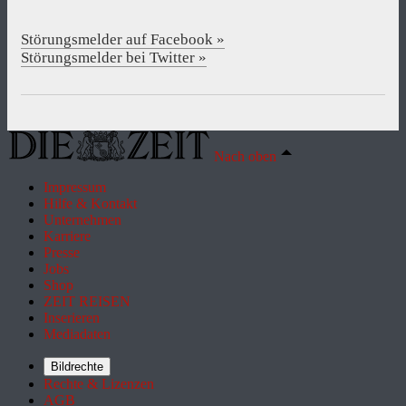
Störungsmelder auf Facebook »
Störungsmelder bei Twitter »
Nach oben
Impressum
Hilfe & Kontakt
Unternehmen
Karriere
Presse
Jobs
Shop
ZEIT REISEN
Inserieren
Mediadaten
Bildrechte
Rechte & Lizenzen
AGB