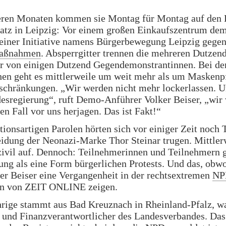
eren Monaten kommen sie Montag für Montag auf den 
atz in Leipzig: Vor einem großen Einkaufszentrum dem
einer Initiative namens Bürgerbewegung Leipzig gegen
aßnahmen
. Absperrgitter trennen die mehreren Dutzen
r von einigen Dutzend Gegendemonstrantinnen. Bei de
en geht es mittlerweile um weit mehr als um Maskenpf
schränkungen. „Wir werden nicht mehr lockerlassen. U
esregierung“, ruft Demo-Anführer Volker Beiser, „wir
den Fall vor uns herjagen. Das ist Fakt!“
tionsartigen Parolen hörten sich vor einiger Zeit noch
eidung der Neonazi-Marke Thor Steinar trugen. Mittler
 zivil auf. Dennoch: Teilnehmerinnen und Teilnehmern g
ng als eine Form bürgerlichen Protests. Und das, obw
er Beiser eine Vergangenheit in der rechtsextremen
NP
n von ZEIT ONLINE zeigen.
hrige stammt aus Bad Kreuznach in Rheinland-Pfalz, w
und Finanzverantwortlicher des Landesverbandes. Das