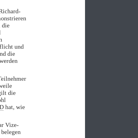
Richard-
onstrieren
 die
d
n
licht und
nd die
 werden
 Teilnehmer
weile
ilt die
ohl
D
hat, wie
ar Vize-
 belegen