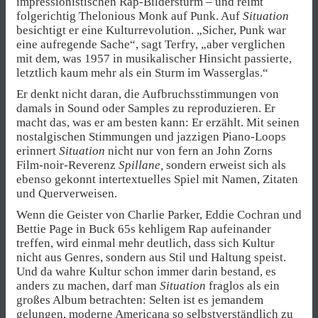
impressionistischen Rap-Bildersturm – und reimt
folgerichtig Thelonious Monk auf Punk. Auf
Situation
besichtigt er eine Kulturrevolution. „Sicher, Punk war
eine aufregende Sache“, sagt Terfry, „aber verglichen
mit dem, was 1957 in musikalischer Hinsicht passierte,
letztlich kaum mehr als ein Sturm im Wasserglas.“
Er denkt nicht daran, die Aufbruchsstimmungen von
damals in Sound oder Samples zu reproduzieren. Er
macht das, was er am besten kann: Er erzählt. Mit seinen
nostalgischen Stimmungen und jazzigen Piano-Loops
erinnert
Situation
nicht nur von fern an John Zorns
Film-noir-Reverenz
Spillane,
sondern erweist sich als
ebenso gekonnt intertextuelles Spiel mit Namen, Zitaten
und Querverweisen.
Wenn die Geister von Charlie Parker, Eddie Cochran und
Bettie Page in Buck 65s kehligem Rap aufeinander
treffen, wird einmal mehr deutlich, dass sich Kultur
nicht aus Genres, sondern aus Stil und Haltung speist.
Und da wahre Kultur schon immer darin bestand, es
anders zu machen, darf man
Situation
fraglos als ein
großes Album betrachten: Selten ist es jemandem
gelungen, moderne Americana so selbstverständlich zu