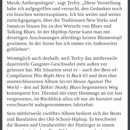
Musik-Anthropologen“, sagt Terfry. „Diese Vorstellung
habe ich aufgegriffen und versucht, den Gedanken noch
ein bisschen weiterzuspinnen. Ich bin weiter und weiter
zurückgegangen, über die Traditionen New Yorks und
Jamaicas hinaus bis zu den Wurzeln von Blues und
Talking Blues. In der HipHop-Szene kann man mit
derartigen Anschauungen allerdings keinen Blumentopf
gewinnen. In der Szene bin ich immer ein Außenseiter
geblieben“.
Womöglich auch deshalb, weil Terfry das mittlerweile
dauersteife Gangster-Geschwafel stets außen vor
gelassen hat. Mit
Situation
setzt er – nach der Best-of-
Compilation
This Right Here Is Buck 65
und dem eher
unentschlossenen Album
Secret House Against The
World
– den auf
Talkin’ Honky Blues
begonnenen Weg
konsequent fort. Diesmal mit einer Hommage an ein fast
vergessenes, im Rückblick allzu oft nur als borniert und
verschnarcht wahrgenommenes Jahrzehnt.
Sein mittlerweile zwölftes Album bedient sich der Beats
und Basslinien des Old-School-Hiphop. Er beschwört
die Ikonen und Unruhestifter der Fünfziger in einem