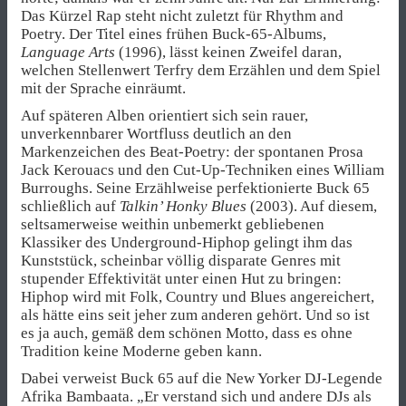
Das Kürzel Rap steht nicht zuletzt für Rhythm and
Poetry. Der Titel eines frühen Buck-65-Albums,
Language Arts
(1996), lässt keinen Zweifel daran,
welchen Stellenwert Terfry dem Erzählen und dem Spiel
mit der Sprache einräumt.
Auf späteren Alben orientiert sich sein rauer,
unverkennbarer Wortfluss deutlich an den
Markenzeichen des Beat-Poetry: der spontanen Prosa
Jack Kerouacs und den Cut-Up-Techniken eines William
Burroughs. Seine Erzählweise perfektionierte Buck 65
schließlich auf
Talkin’ Honky Blues
(2003). Auf diesem,
seltsamerweise weithin unbemerkt gebliebenen
Klassiker des Underground-Hiphop gelingt ihm das
Kunststück, scheinbar völlig disparate Genres mit
stupender Effektivität unter einen Hut zu bringen:
Hiphop wird mit Folk, Country und Blues angereichert,
als hätte eins seit jeher zum anderen gehört. Und so ist
es ja auch, gemäß dem schönen Motto, dass es ohne
Tradition keine Moderne geben kann.
Dabei verweist Buck 65 auf die New Yorker DJ-Legende
Afrika Bambaata. „Er verstand sich und andere DJs als