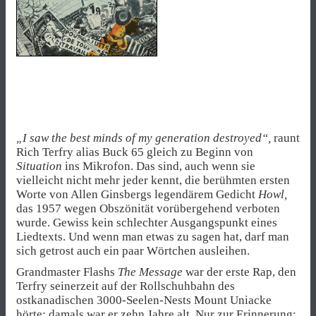
„I saw the best minds of my generation destroyed“,
raunt
Rich Terfry alias Buck 65 gleich zu Beginn von
Situation
ins Mikrofon. Das sind, auch wenn sie
vielleicht nicht mehr jeder kennt, die berühmten ersten
Worte von Allen Ginsbergs legendärem Gedicht
Howl,
das 1957 wegen Obszönität vorübergehend verboten
wurde. Gewiss kein schlechter Ausgangspunkt eines
Liedtexts. Und wenn man etwas zu sagen hat, darf man
sich getrost auch ein paar Wörtchen ausleihen.
Grandmaster Flashs
The Message
war der erste Rap, den
Terfry seinerzeit auf der Rollschuhbahn des
ostkanadischen 3000-Seelen-Nests Mount Uniacke
hörte; damals war er zehn Jahre alt. Nur zur Erinnerung: