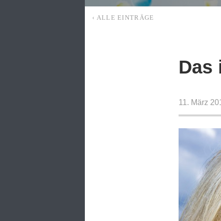
‹ ALLE EINTRÄGE
Das 
11. März 20