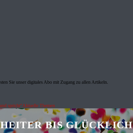
sten Sie unser digitales Abo mit Zugang zu allen Artikeln.
land spricht"
Aktuelle Themen
HEITER BIS GLÜCKLICH