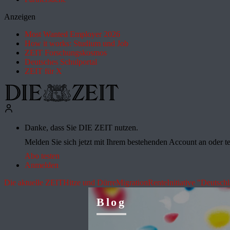
Anzeigen
Most Wanted Employer 2026
How it works: Studium und Job
ZEIT Forschungskosmos
Deutsches Schulportal
ZEIT für X
Danke, dass Sie DIE ZEIT nutzen.
Melden Sie sich jetzt mit Ihrem bestehenden Account an oder te
Abo testen
Anmelden
Die aktuelle ZEIT
Hitze und Dürre
Migration
Rente
Initiative "Deutsch
Blog