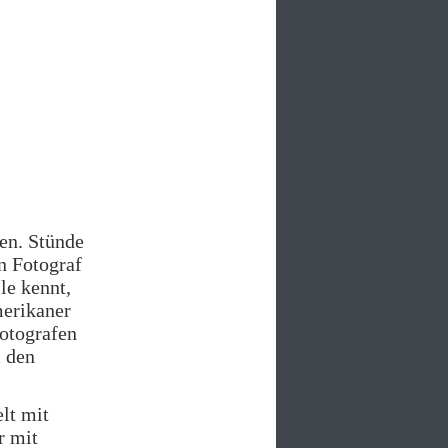
sen. Stünde
n Fotograf
le kennt,
merikaner
Fotografen
m den
lt mit
r mit