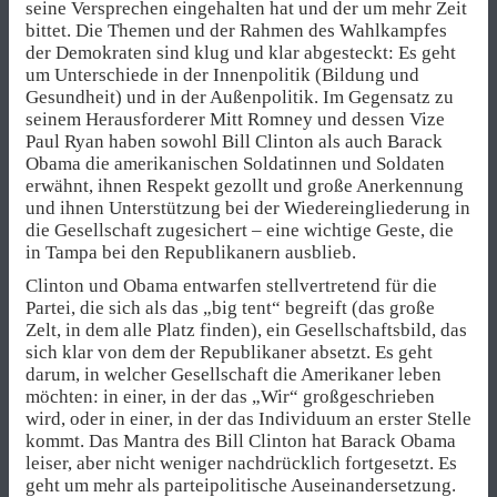
seine Versprechen eingehalten hat und der um mehr Zeit
bittet. Die Themen und der Rahmen des Wahlkampfes
der Demokraten sind klug und klar abgesteckt: Es geht
um Unterschiede in der Innenpolitik (Bildung und
Gesundheit) und in der Außenpolitik. Im Gegensatz zu
seinem Herausforderer Mitt Romney und dessen Vize
Paul Ryan haben sowohl Bill Clinton als auch Barack
Obama die amerikanischen Soldatinnen und Soldaten
erwähnt, ihnen Respekt gezollt und große Anerkennung
und ihnen Unterstützung bei der Wiedereingliederung in
die Gesellschaft zugesichert – eine wichtige Geste, die
in Tampa bei den Republikanern ausblieb.
Clinton und Obama entwarfen stellvertretend für die
Partei, die sich als das „big tent“ begreift (das große
Zelt, in dem alle Platz finden), ein Gesellschaftsbild, das
sich klar von dem der Republikaner absetzt. Es geht
darum, in welcher Gesellschaft die Amerikaner leben
möchten: in einer, in der das „Wir“ großgeschrieben
wird, oder in einer, in der das Individuum an erster Stelle
kommt. Das Mantra des Bill Clinton hat Barack Obama
leiser, aber nicht weniger nachdrücklich fortgesetzt. Es
geht um mehr als parteipolitische Auseinandersetzung.