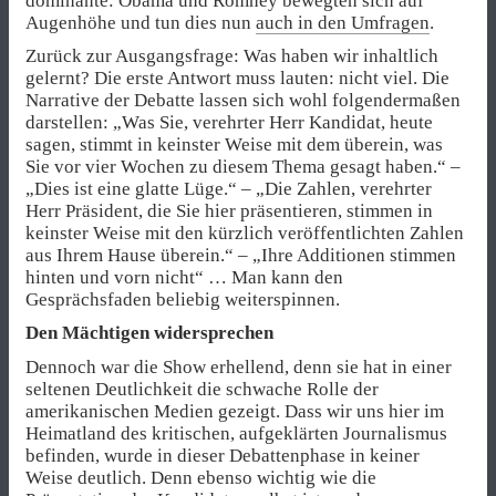
dominante: Obama und Romney bewegten sich auf
Augenhöhe und tun dies nun
auch in den Umfragen
.
Zurück zur Ausgangsfrage: Was haben wir inhaltlich
gelernt? Die erste Antwort muss lauten: nicht viel. Die
Narrative der Debatte lassen sich wohl folgendermaßen
darstellen: „Was Sie, verehrter Herr Kandidat, heute
sagen, stimmt in keinster Weise mit dem überein, was
Sie vor vier Wochen zu diesem Thema gesagt haben.“ –
„Dies ist eine glatte Lüge.“ – „Die Zahlen, verehrter
Herr Präsident, die Sie hier präsentieren, stimmen in
keinster Weise mit den kürzlich veröffentlichten Zahlen
aus Ihrem Hause überein.“ – „Ihre Additionen stimmen
hinten und vorn nicht“ … Man kann den
Gesprächsfaden beliebig weiterspinnen.
Den Mächtigen widersprechen
Dennoch war die Show erhellend, denn sie hat in einer
seltenen Deutlichkeit die schwache Rolle der
amerikanischen Medien gezeigt. Dass wir uns hier im
Heimatland des kritischen, aufgeklärten Journalismus
befinden, wurde in dieser Debattenphase in keiner
Weise deutlich. Denn ebenso wichtig wie die