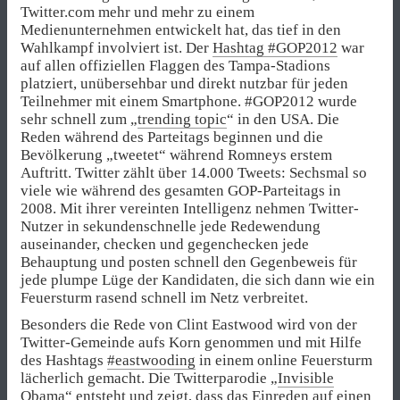
Twitter.com mehr und mehr zu einem
Medienunternehmen entwickelt hat, das tief in den
Wahlkampf involviert ist. Der
Hashtag #GOP2012
war
auf allen offiziellen Flaggen des Tampa-Stadions
platziert, unübersehbar und direkt nutzbar für jeden
Teilnehmer mit einem Smartphone. #GOP2012 wurde
sehr schnell zum „
trending topic
“ in den USA. Die
Reden während des Parteitags beginnen und die
Bevölkerung „tweetet“ während Romneys erstem
Auftritt. Twitter zählt über 14.000 Tweets: Sechsmal so
viele wie während des gesamten GOP-Parteitags in
2008. Mit ihrer vereinten Intelligenz nehmen Twitter-
Nutzer in sekundenschnelle jede Redewendung
auseinander, checken und gegenchecken jede
Behauptung und posten schnell den Gegenbeweis für
jede plumpe Lüge der Kandidaten, die sich dann wie ein
Feuersturm rasend schnell im Netz verbreitet.
Besonders die Rede von Clint Eastwood wird von der
Twitter-Gemeinde aufs Korn genommen und mit Hilfe
des Hashtags
#eastwooding
in einem online Feuersturm
lächerlich gemacht. Die Twitterparodie „
Invisible
Obama
“ entsteht und zeigt, dass das Einreden auf einen