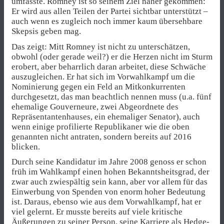
umfasste. Romney ist so seinem Ziel näher gekommen:
Er wird aus allen Teilen der Partei sichtbar unterstützt –
auch wenn es zugleich noch immer kaum übersehbare
Skepsis geben mag.
Das zeigt: Mitt Romney ist nicht zu unterschätzen,
obwohl (oder gerade weil?) er die Herzen nicht im Sturm
erobert, aber beharrlich daran arbeitet, diese Schwäche
auszugleichen. Er hat sich im Vorwahlkampf um die
Nominierung gegen ein Feld an Mitkonkurrenten
durchgesetzt, das man beachtlich nennen muss (u.a. fünf
ehemalige Gouverneure, zwei Abgeordnete des
Repräsentantenhauses, ein ehemaliger Senator), auch
wenn einige profilierte Republikaner wie die oben
genannten nicht antraten, sondern bereits auf 2016
blicken.
Durch seine Kandidatur im Jahre 2008 genoss er schon
früh im Wahlkampf einen hohen Bekanntsheitsgrad, der
zwar auch zwiespältig sein kann, aber vor allem für das
Einwerbung von Spenden von enorm hoher Bedeutung
ist. Daraus, ebenso wie aus dem Vorwahlkampf, hat er
viel gelernt. Er musste bereits auf viele kritische
Äußerungen zu seiner Person, seine Karriere als Hedge-