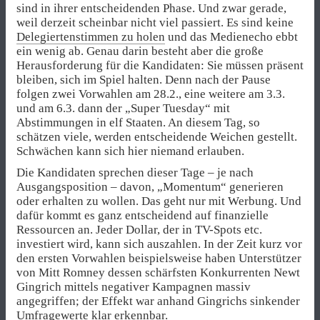
sind in ihrer entscheidenden Phase. Und zwar gerade,
weil derzeit scheinbar nicht viel passiert. Es sind keine
Delegiertenstimmen zu holen
und das Medienecho ebbt
ein wenig ab. Genau darin besteht aber die große
Herausforderung für die Kandidaten: Sie müssen präsent
bleiben, sich im Spiel halten. Denn nach der Pause
folgen zwei Vorwahlen am 28.2., eine weitere am 3.3.
und am 6.3. dann der „Super Tuesday“ mit
Abstimmungen in elf Staaten. An diesem Tag, so
schätzen viele, werden entscheidende Weichen gestellt.
Schwächen kann sich hier niemand erlauben.
Die Kandidaten sprechen dieser Tage – je nach
Ausgangsposition – davon, „Momentum“ generieren
oder erhalten zu wollen. Das geht nur mit Werbung. Und
dafür kommt es ganz entscheidend auf finanzielle
Ressourcen an. Jeder Dollar, der in TV-Spots etc.
investiert wird, kann sich auszahlen. In der Zeit kurz vor
den ersten Vorwahlen beispielsweise haben Unterstützer
von Mitt Romney dessen schärfsten Konkurrenten Newt
Gingrich mittels negativer Kampagnen massiv
angegriffen; der Effekt war anhand Gingrichs sinkender
Umfragewerte klar erkennbar.