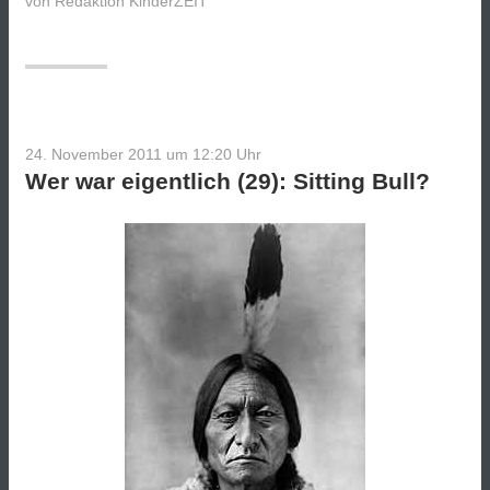
von
Redaktion KinderZEIT
eigentlich
(31):
Roald
Amundsen?“
24. November 2011 um 12:20
Uhr
Wer war eigentlich (29): Sitting Bull?