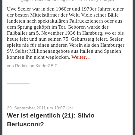
Uwe Seeler war in den 1960er und 1970er Jahren einer
der besten Mittelstürmer der Welt. Viele seiner Bälle
landeten nach spektakulären Fallrückziehern oder aus
dem Sprung geköpft im Tor. Geboren wurde der
Fußballer am 5. November 1936 in Hamburg, wo er bis
heute lebt und nun seinen 75. Geburtstag feiert. Seeler
spielte nie für einen anderen Verein als den
Hamburger
SV
. Selbst Millionenangebote aus Italien und Spanien
„Wer
konnten ihn nicht weglocken.
Weiter
ist
von
Redaktion KinderZEIT
eigentlich
(26):
Uwe
Seeler?“
29. September 2011 um 10:07
Uhr
Wer ist eigentlich (21): Silvio
Berlusconi?