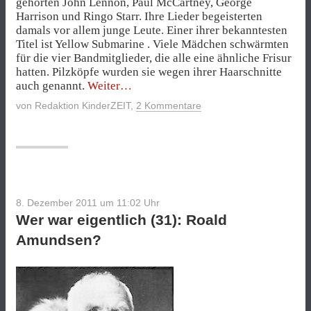
gehörten John Lennon, Paul McCartney, George
Harrison und Ringo Starr. Ihre Lieder begeisterten
damals vor allem junge Leute. Einer ihrer bekanntesten
Titel ist Yellow Submarine . Viele Mädchen schwärmten
für die vier Bandmitglieder, die alle eine ähnliche Frisur
hatten. Pilzköpfe wurden sie wegen ihrer Haarschnitte
„Wer
auch genannt.
Weiter
waren
von
Redaktion KinderZEIT
,
2 Kommentare
eigentlich
(39):
Die
Beatles?“
8. Dezember 2011 um 11:02
Uhr
Wer war eigentlich (31): Roald
Amundsen?