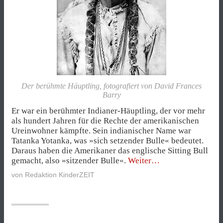
Der berühmte Häuptling, fotografiert von David Frances
Barry
Er war ein berühmter Indianer-Häuptling, der vor mehr
als hundert Jahren für die Rechte der amerikanischen
Ureinwohner kämpfte. Sein indianischer Name war
Tatanka Yotanka, was »sich setzender Bulle« bedeutet.
Daraus haben die Amerikaner das englische Sitting Bull
„Wer
gemacht, also »sitzender Bulle«.
Weiter
war
von
Redaktion KinderZEIT
eigentlich
(29):
Sitting
Bull?“