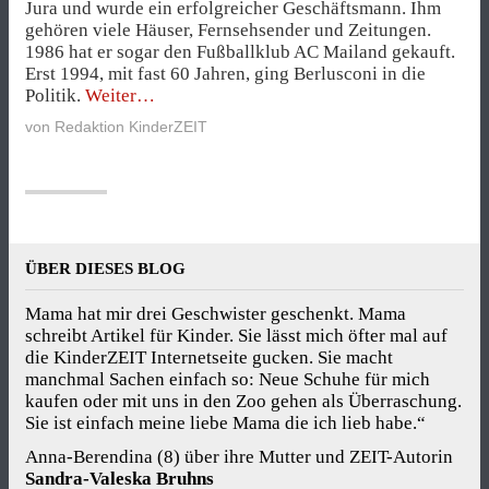
Jura und wurde ein erfolgreicher Geschäftsmann. Ihm
gehören viele Häuser, Fernsehsender und Zeitungen.
1986 hat er sogar den Fußballklub AC Mailand gekauft.
Erst 1994, mit fast 60 Jahren, ging Berlusconi in die
„Wer
Politik.
Weiter
ist
von
Redaktion KinderZEIT
eigentlich
(21):
Silvio
Berlusconi?“
ÜBER DIESES BLOG
Mama hat mir drei Geschwister geschenkt. Mama
schreibt Artikel für Kinder. Sie lässt mich öfter mal auf
die KinderZEIT Internetseite gucken. Sie macht
manchmal Sachen einfach so: Neue Schuhe für mich
kaufen oder mit uns in den Zoo gehen als Überraschung.
Sie ist einfach meine liebe Mama die ich lieb habe.“
Anna-Berendina (8) über ihre Mutter und ZEIT-Autorin
Sandra-Valeska Bruhns