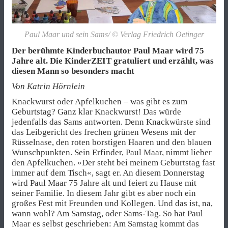
Paul Maar und sein Sams/ © Verlag Friedrich Oetinger
Der berühmte Kinderbuchautor Paul Maar wird 75
Jahre alt. Die KinderZEIT gratuliert und erzählt, was
diesen Mann so besonders macht
Von Katrin Hörnlein
Knackwurst oder Apfelkuchen – was gibt es zum
Geburtstag? Ganz klar Knackwurst! Das würde
jedenfalls das Sams antworten. Denn Knackwürste sind
das Leibgericht des frechen grünen Wesens mit der
Rüsselnase, den roten borstigen Haaren und den blauen
Wunschpunkten. Sein Erfinder, Paul Maar, nimmt lieber
den Apfelkuchen. »Der steht bei meinem Geburtstag fast
immer auf dem Tisch«, sagt er. An diesem Donnerstag
wird Paul Maar 75 Jahre alt und feiert zu Hause mit
seiner Familie. In diesem Jahr gibt es aber noch ein
großes Fest mit Freunden und Kollegen. Und das ist, na,
wann wohl? Am Samstag, oder Sams-Tag. So hat Paul
Maar es selbst geschrieben: Am Samstag kommt das