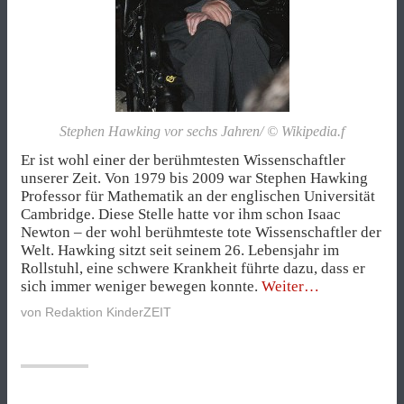
Stephen Hawking vor sechs Jahren/ © Wikipedia.f
Er ist wohl einer der berühmtesten Wissenschaftler
unserer Zeit. Von 1979 bis 2009 war Stephen Hawking
Professor für Mathematik an der englischen Universität
Cambridge. Diese Stelle hatte vor ihm schon Isaac
Newton – der wohl berühmteste tote Wissenschaftler der
Welt. Hawking sitzt seit seinem 26. Lebensjahr im
Rollstuhl, eine schwere Krankheit führte dazu, dass er
„Wer
sich immer weniger bewegen konnte.
Weiter
ist
von
Redaktion KinderZEIT
eigentlich
(42):
Stephen
Hawking?“