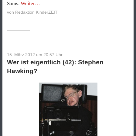
„Kuchen
Sams.
Weiter
zu
von
Redaktion KinderZEIT
suchen“
15. März 2012 um 20:57
Uhr
Wer ist eigentlich (42): Stephen
Hawking?