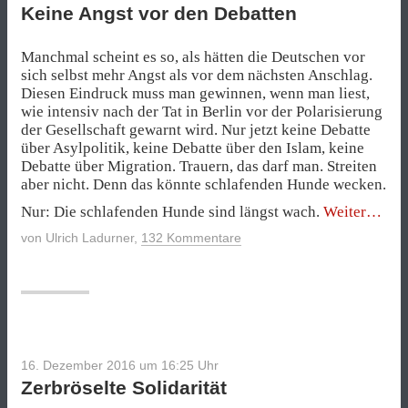
Keine Angst vor den Debatten
Manchmal scheint es so, als hätten die Deutschen vor
sich selbst mehr Angst als vor dem nächsten Anschlag.
Diesen Eindruck muss man gewinnen, wenn man liest,
wie intensiv nach der Tat in Berlin vor der Polarisierung
der Gesellschaft gewarnt wird. Nur jetzt keine Debatte
über Asylpolitik, keine Debatte über den Islam, keine
Debatte über Migration. Trauern, das darf man. Streiten
aber nicht. Denn das könnte schlafenden Hunde wecken.
„Kein
Nur: Die schlafenden Hunde sind längst wach.
Weiter
Angst
von
Ulrich Ladurner
,
132 Kommentare
vor
den
Debat
16. Dezember 2016 um 16:25
Uhr
Zerbröselte Solidarität