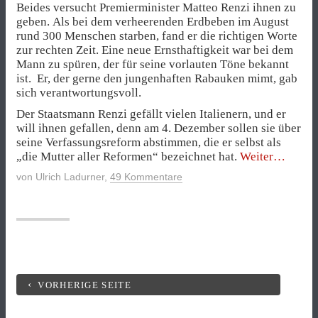
Beides versucht Premierminister Matteo Renzi ihnen zu
geben. Als bei dem verheerenden Erdbeben im August
rund 300 Menschen starben, fand er die richtigen Worte
zur rechten Zeit. Eine neue Ernsthaftigkeit war bei dem
Mann zu spüren, der für seine vorlauten Töne bekannt
ist. Er, der gerne den jungenhaften Rabauken mimt, gab
sich verantwortungsvoll.
Der Staatsmann Renzi gefällt vielen Italienern, und er
will ihnen gefallen, denn am 4. Dezember sollen sie über
seine Verfassungsreform abstimmen, die er selbst als
„Renzi
„die Mutter aller Reformen“ bezeichnet hat.
Weiter
auf
von
Ulrich Ladurner
,
49 Kommentare
antieuro
Abwege
VORHERIGE SEITE