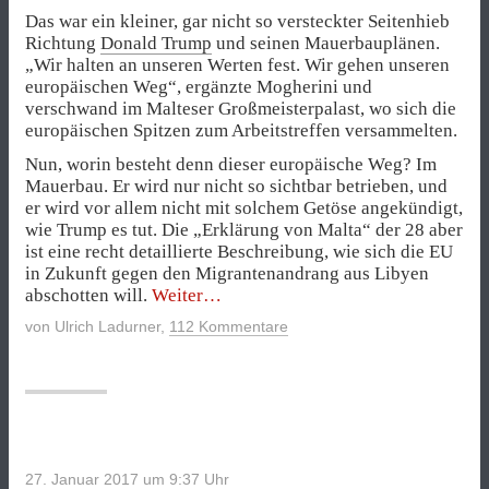
Das war ein kleiner, gar nicht so versteckter Seitenhieb
Richtung
Donald Trump
und seinen Mauerbauplänen.
„Wir halten an unseren Werten fest. Wir gehen unseren
europäischen Weg“, ergänzte Mogherini und
verschwand im Malteser Großmeisterpalast, wo sich die
europäischen Spitzen zum Arbeitstreffen versammelten.
Nun, worin besteht denn dieser europäische Weg? Im
Mauerbau. Er wird nur nicht so sichtbar betrieben, und
er wird vor allem nicht mit solchem Getöse angekündigt,
wie Trump es tut. Die „Erklärung von Malta“ der 28 aber
ist eine recht detaillierte Beschreibung, wie sich die EU
in Zukunft gegen den Migrantenandrang aus Libyen
„Vereint
abschotten will.
Weiter
für
von
Ulrich Ladurner
,
112 Kommentare
die
Abschottung“
27. Januar 2017 um 9:37
Uhr