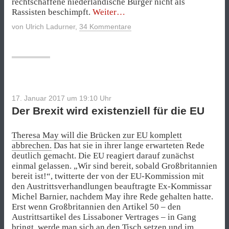
rechtschaffene niederländische Bürger nicht als
„Die
Rassisten beschimpft.
Weiter
Angstmache
von
Ulrich Ladurner
,
34 Kommentare
lieber
Geert
Wilders
überlassen“
17. Januar 2017 um 19:10
Uhr
Der Brexit wird existenziell für die EU
Theresa May will die Brücken zur EU komplett
abbrechen.
Das hat sie in ihrer lange erwarteten Rede
deutlich gemacht. Die EU reagiert darauf zunächst
einmal gelassen. „Wir sind bereit, sobald Großbritannien
bereit ist!“, twitterte der von der EU-Kommission mit
den Austrittsverhandlungen beauftragte Ex-Kommissar
Michel Barnier, nachdem May ihre Rede gehalten hatte.
Erst wenn Großbritannien den Artikel 50 – den
Austrittsartikel des Lissaboner Vertrages – in Gang
bringt, werde man sich an den Tisch setzen und im