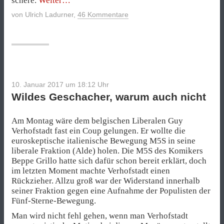
schere.
Weiter
den
von
Ulrich Ladurner
,
46 Kommentare
Hühnchen
liegt
es
nicht“
10. Januar 2017 um 18:12
Uhr
Wildes Geschacher, warum auch nicht
Am Montag wäre dem belgischen Liberalen Guy
Verhofstadt fast ein Coup gelungen. Er wollte die
euroskeptische italienische Bewegung M5S in seine
liberale Fraktion (Alde) holen. Die M5S des Komikers
Beppe Grillo hatte sich dafür schon bereit erklärt, doch
im letzten Moment machte Verhofstadt einen
Rückzieher. Allzu groß war der Widerstand innerhalb
seiner Fraktion gegen eine Aufnahme der Populisten der
Fünf-Sterne-Bewegung.
Man wird nicht fehl gehen, wenn man Verhofstadt