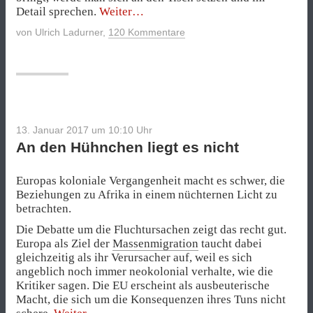
„Der
Detail sprechen.
Weiter
Brexit
von
Ulrich Ladurner
,
120 Kommentare
wird
existenziell
für
die
EU“
13. Januar 2017 um 10:10
Uhr
An den Hühnchen liegt es nicht
Europas koloniale Vergangenheit macht es schwer, die
Beziehungen zu Afrika in einem nüchternen Licht zu
betrachten.
Die Debatte um die Fluchtursachen zeigt das recht gut.
Europa als Ziel der
Massenmigration
taucht dabei
gleichzeitig als ihr Verursacher auf, weil es sich
angeblich noch immer neokolonial verhalte, wie die
Kritiker sagen. Die EU erscheint als ausbeuterische
Macht, die sich um die Konsequenzen ihres Tuns nicht
„An