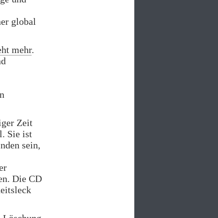
er global
eht mehr
.
nd
en
iger Zeit
. Sie ist
inden sein,
er
hen. Die CD
eitsleck