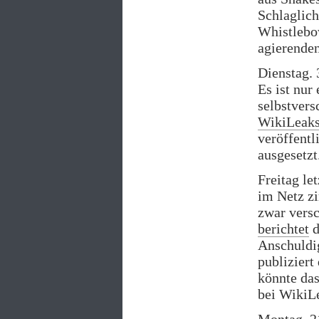
Schlaglich
Whistlebo
agierende
Dienstag. 
Es ist nur
selbstvers
WikiLeak
veröffentl
ausgesetzt
Freitag le
im Netz zir
zwar versc
berichtet
d
Anschuldi
publiziert
könnte da
bei WikiL