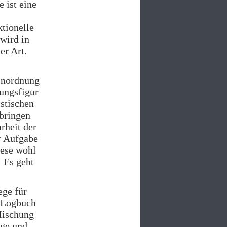
 ist eine
tionelle
wird in
er Art.
Einordnung
rungsfigur
istischen
 bringen
rheit der
r Aufgabe
iese wohl
: Es geht
ege für
s Logbuch
Mischung
üge und