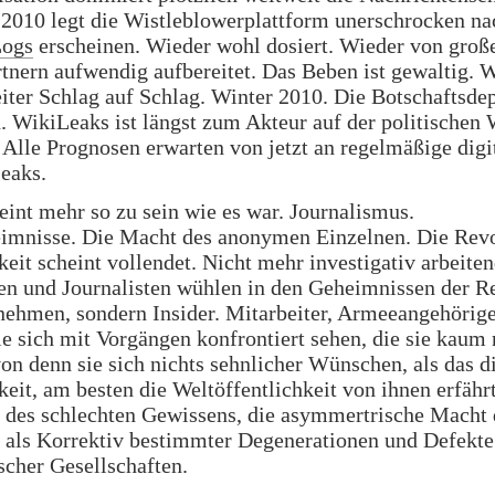
2010 legt die Wistleblowerplattform unerschrocken na
Logs
erscheinen. Wieder wohl dosiert. Wieder von groß
nern aufwendig aufbereitet. Das Beben ist gewaltig. W
iter Schlag auf Schlag. Winter 2010. Die Botschaftsde
. WikiLeaks ist längst zum Akteur auf der politischen
Alle Prognosen erwarten von jetzt an regelmäßige digi
eaks.
eint mehr so zu sein wie es war. Journalismus.
eimnisse. Die Macht des anonymen Einzelnen. Die Revo
keit scheint vollendet. Nicht mehr investigativ arbeite
en und Journalisten wühlen in den Geheimnissen der R
nehmen, sondern Insider. Mitarbeiter, Armeeangehörig
e sich mit Vorgängen konfrontiert sehen, die sie kaum
von denn sie sich nichts sehnlicher Wünschen, als das d
keit, am besten die Weltöffentlichkeit von ihnen erfähr
des schlechten Gewissens, die asymmertrische Macht 
 als Korrektiv bestimmter Degenerationen und Defekte
cher Gesellschaften.