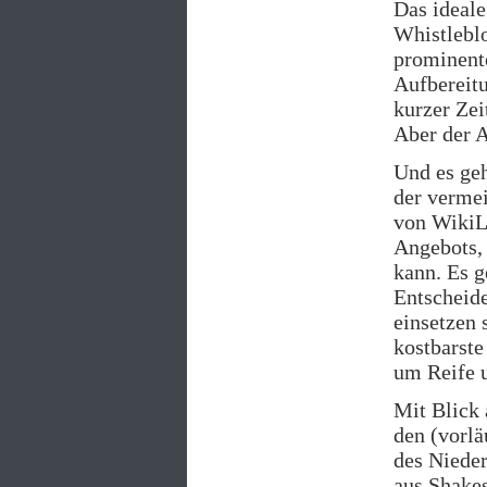
Das ideale
Whistlebl
prominente
Aufbereitu
kurzer Zei
Aber der 
Und es ge
der vermei
von WikiLe
Angebots, 
kann. Es g
Entscheide
einsetzen 
kostbarste
um Reife u
Mit Blick 
den (vorl
des Nieder
aus Shake