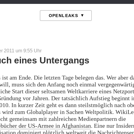
r 2011 um 9:55
Uhr
ch eines Untergangs
ist am Ende. Die letzten Tage belegen das. Wer aber d
will, muss sich den Anfang noch einmal vergegenwärti
liche Start dieser seltsamen Weltkarriere eines Netzport
Gründung vor Jahren. Der tatsächlich Aufstieg beginnt 
0. In kurzer Zeit geht es dann steilstmöglich nach ob
 wird zum Globalplayer in Sachen Weltpolitik. WikiLe
icht gemeinsam mit zahlreichen Medienpartnern die
ebücher der US-Armee in Afghanistan
. Eine nur Inside
sation dominiert plötzlich weltweit die Nachrichtense