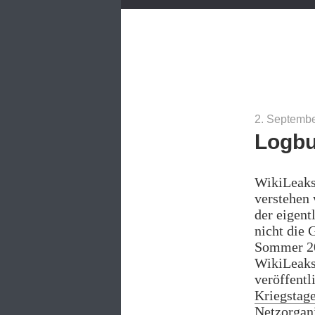
2. Septembe
Logbu
WikiLeaks 
verstehen 
der eigent
nicht die 
Sommer 201
WikiLeaks
veröffentl
Kriegstag
Netzorgani