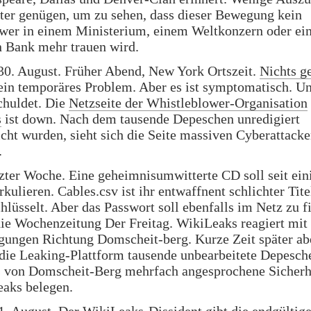
ter genügen, um zu sehen, dass dieser Bewegung kein
wer in einem Ministerium, einem Weltkonzern oder ein
n Bank mehr trauen wird.
30. August. Früher Abend, New York Ortszeit.
Nichts g
 ein temporäres Problem. Aber es ist symptomatisch. U
chuldet. Die
Netzseite der Whistleblower-Organisation
s
ist down. Nach dem tausende Depeschen unredigiert
icht wurden, sieht sich die Seite massiven Cyberattack
.
tzter Woche. Eine geheimnisumwitterte CD soll seit ein
kulieren. Cables.csv ist ihr entwaffnent schlichter Titel
hlüsselt. Aber das Passwort soll ebenfalls im Netz zu f
ie Wochenzeitung Der Freitag. WikiLeaks reagiert mit
gungen Richtung Domscheit-berg. Kurze Zeit später ab
 die Leaking-Plattform tausende unbearbeitete Depesc
s von Domscheit-Berg mehrfach angesprochene Sicherh
eaks belegen.