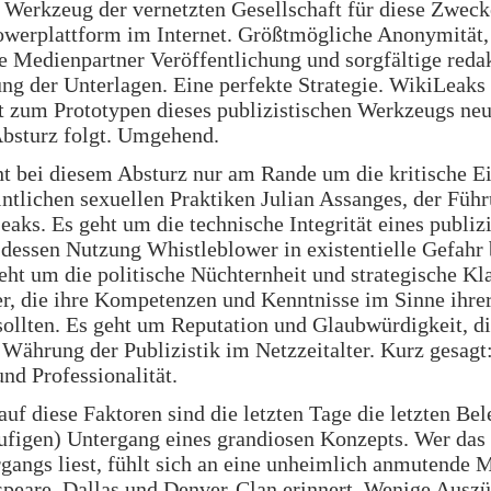
 Werkzeug der vernetzten Gesellschaft für diese Zwecke
owerplattform im Internet. Größtmögliche Anonymität,
 Medienpartner Veröffentlichung und sorgfältige redak
ng der Unterlagen. Eine perfekte Strategie. WikiLeaks 
t zum Prototypen dieses publizistischen Werkzeugs neu
Absturz folgt. Umgehend.
ht bei diesem Absturz nur am Rande um die kritische 
ntlichen sexuellen Praktiken Julian Assanges, der Füh
aks. Es geht um die technische Integrität eines publiz
dessen Nutzung Whistleblower in existentielle Gefahr
eht um die politische Nüchternheit und strategische Kla
r, die ihre Kompetenzen und Kenntnisse im Sinne ihre
sollten. Es geht um Reputation und Glaubwürdigkeit, d
 Währung der Publizistik im Netzzeitalter. Kurz gesagt
nd Professionalität.
auf diese Faktoren sind die letzten Tage die letzten Bel
äufigen) Untergang eines grandiosen Konzepts. Wer da
gangs liest, fühlt sich an eine unheimlich anmutende 
speare, Dallas und Denver-Clan erinnert. Wenige Ausz