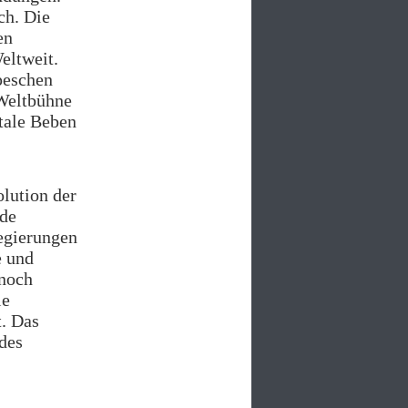
ch. Die
en
eltweit.
peschen
 Weltbühne
tale Beben
lution der
nde
egierungen
e und
 noch
ie
t. Das
des