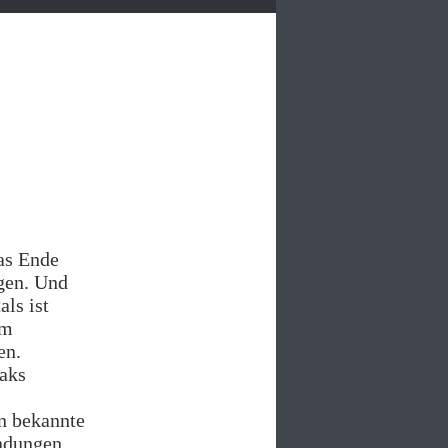
as Ende
gen. Und
als ist
im
en.
aks
rn bekannte
ndungen.