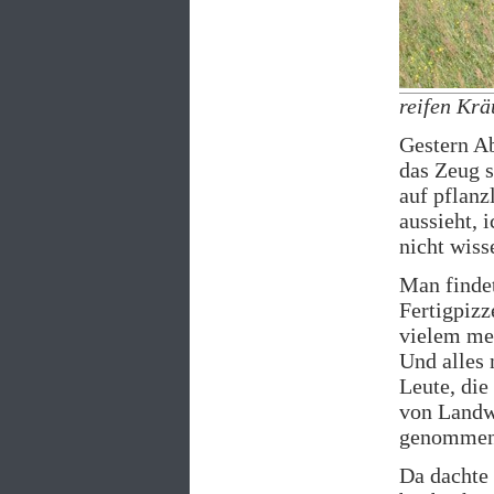
reifen Kr
Gestern A
das Zeug s
auf pflanz
aussieht, 
nicht wiss
Man finde
Fertigpizz
vielem me
Und alles 
Leute, die
von Landwi
genommen
Da dachte 