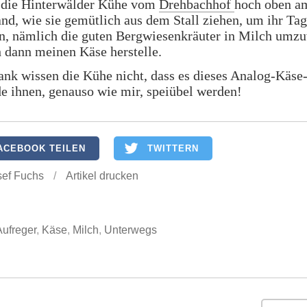
 die Hinterwälder Kühe vom
Drehbachhof
hoch oben a
nd, wie sie gemütlich aus dem Stall ziehen, um ihr Ta
en, nämlich die guten Bergwiesenkräuter in Milch umz
h dann meinen Käse herstelle.
ank wissen die Kühe nicht, dass es dieses Analog-Käse
e ihnen, genauso wie mir, speiübel werden!
ACEBOOK TEILEN
TWITTERN
sef Fuchs
/
Artikel drucken
Aufreger
,
Käse
,
Milch
,
Unterwegs