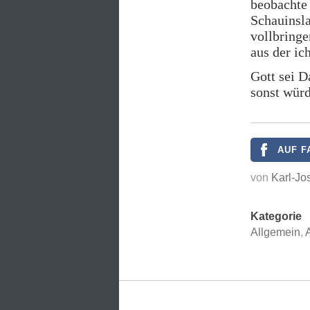
beobachte
Schauinsla
vollbring
aus der ic
Gott sei D
sonst würd
AUF F
von
Karl-Jo
Kategorie
Allgemein
,