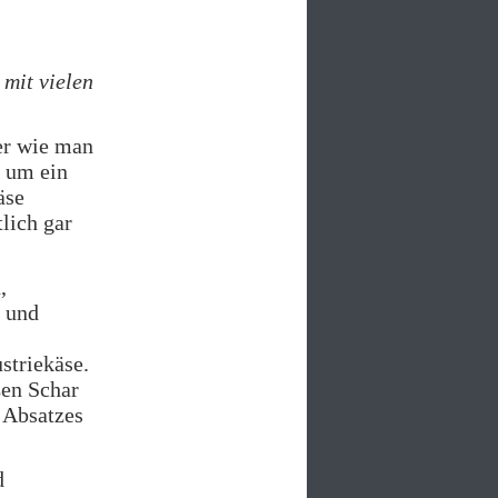
mit vielen
er wie man
h um ein
äse
tlich gar
,
“ und
ustriekäse.
ßen Schar
 Absatzes
d