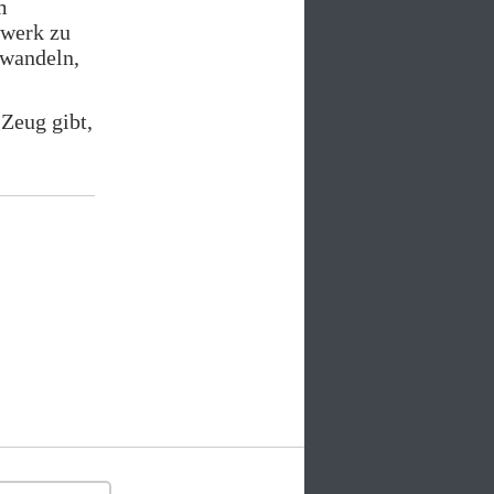
m
gwerk zu
uwandeln,
-Zeug gibt,