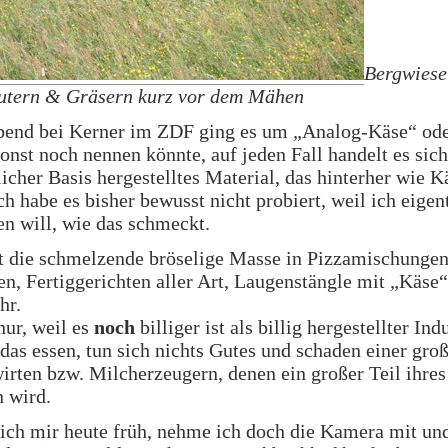
Bergwiese 
äutern & Gräsern kurz vor dem Mähen
bend bei Kerner im ZDF ging es um „Analog-Käse“ od
onst noch nennen könnte, auf jeden Fall handelt es sic
licher Basis hergestelltes Material, das hinterher wie K
ich habe es bisher bewusst nicht probiert, weil ich eigen
en will, wie das schmeckt.
t die schmelzende bröselige Masse in Pizzamischungen
en, Fertiggerichten aller Art, Laugenstängle mit „Käse
hr.
nur, weil es
noch
billiger ist als billig hergestellter Ind
 das essen, tun sich nichts Gutes und schaden einer gro
rten bzw. Milcherzeugern, denen ein großer Teil ihres
 wird.
ich mir heute früh, nehme ich doch die Kamera mit un